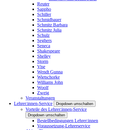
Reuter
Sappho
Schiller
Schmidbauer
Schmitz Barbara
Schmitz Julia
Schulz
Seghers
Seneca
Shakespeare
Shelley
Storm
Vise
Wendt Gunna
Wietschorke
Williams John
Woolf
Zweig
Veranstaltungen
Lehrer:innen-Service
Dropdown umschalten
Vorteile des Lehrer:innen-Service
Dropdown umschalten
Bestellbedingungen Lehrer:innen
Voraussetzung-Lehrerservice