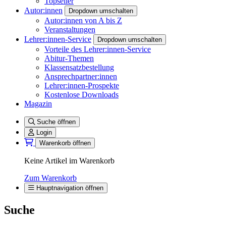
Topseller
Autor:innen
Dropdown umschalten
Autor:innen von A bis Z
Veranstaltungen
Lehrer:innen-Service
Dropdown umschalten
Vorteile des Lehrer:innen-Service
Abitur-Themen
Klassensatzbestellung
Ansprechpartner:innen
Lehrer:innen-Prospekte
Kostenlose Downloads
Magazin
Suche öffnen
Login
Warenkorb öffnen
Keine Artikel im Warenkorb
Zum Warenkorb
Hauptnavigation öffnen
Suche