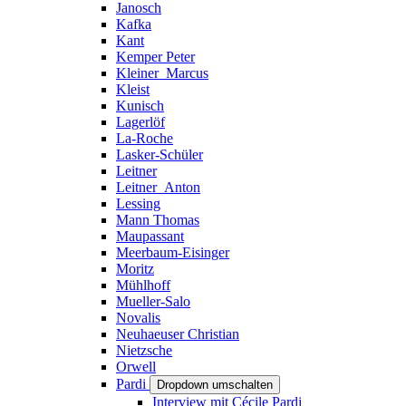
Janosch
Kafka
Kant
Kemper Peter
Kleiner_Marcus
Kleist
Kunisch
Lagerlöf
La-Roche
Lasker-Schüler
Leitner
Leitner_Anton
Lessing
Mann Thomas
Maupassant
Meerbaum-Eisinger
Moritz
Mühlhoff
Mueller-Salo
Novalis
Neuhaeuser Christian
Nietzsche
Orwell
Pardi
Dropdown umschalten
Interview mit Cécile Pardi