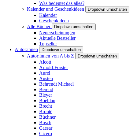
Was bedeutet das alles?
Kalender und Geschenkideen
Dropdown umschalten
Kalender
Geschenkideen
Alle Bücher
Dropdown umschalten
Neuerscheinungen
Aktuelle Bestseller
Topseller
Autor:innen
Dropdown umschalten
Autor:innen von A bis Z
Dropdown umschalten
Alcott
Arnold-Forster
Aurel
Austen
Behrendt Michael
Berend
Bleyer
Boehlau
Brecht
Brontë
Büchner
Busch
Caesar
Cicero