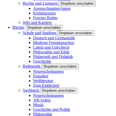
Rechte und Lizenzen
Dropdown umschalten
Ansprechpartner:innen
Kleinlizenzen
Foreign Rights
Jobs und Karriere
Bücher
Dropdown umschalten
Schule und Studium
Dropdown umschalten
Deutsch und Germanistik
Moderne Fremdsprachen
Latein und Griechisch
Philosophie und Ethik
Pädagogik und Didaktik
Geschichte
Belletristik
Dropdown umschalten
Neuerscheinungen
Klassiker
Weltliteratur
Zum Entdecken
Sachbuch
Dropdown umschalten
Neuerscheinungen
100 Seiten
Musik
Geschichte und Politik
Philosophie