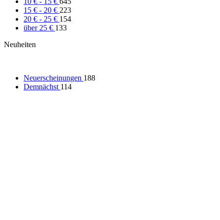
10 € - 15 €
645
15 € - 20 €
223
20 € - 25 €
154
über 25 €
133
Neuheiten
Neuerscheinungen
188
Demnächst
114