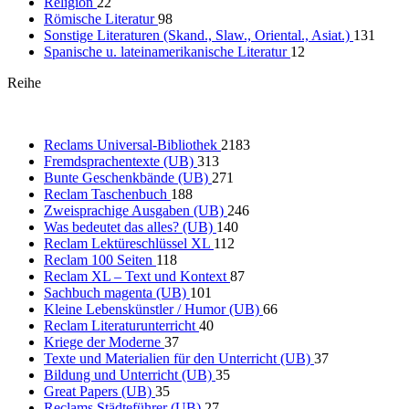
Religion
22
Römische Literatur
98
Sonstige Literaturen (Skand., Slaw., Oriental., Asiat.)
131
Spanische u. lateinamerikanische Literatur
12
Reihe
Reclams Universal-Bibliothek
2183
Fremdsprachentexte (UB)
313
Bunte Geschenkbände (UB)
271
Reclam Taschenbuch
188
Zweisprachige Ausgaben (UB)
246
Was bedeutet das alles? (UB)
140
Reclam Lektüreschlüssel XL
112
Reclam 100 Seiten
118
Reclam XL – Text und Kontext
87
Sachbuch magenta (UB)
101
Kleine Lebenskünstler / Humor (UB)
66
Reclam Literaturunterricht
40
Kriege der Moderne
37
Texte und Materialien für den Unterricht (UB)
37
Bildung und Unterricht (UB)
35
Great Papers (UB)
35
Reclams Städteführer (UB)
27