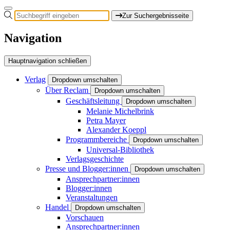
Zur Suchergebnisseite
Navigation
Hauptnavigation schließen
Verlag
Dropdown umschalten
Über Reclam
Dropdown umschalten
Geschäftsleitung
Dropdown umschalten
Melanie Michelbrink
Petra Mayer
Alexander Koeppl
Programmbereiche
Dropdown umschalten
Universal-Bibliothek
Verlagsgeschichte
Presse und Blogger:innen
Dropdown umschalten
Ansprechpartner:innen
Blogger:innen
Veranstaltungen
Handel
Dropdown umschalten
Vorschauen
Ansprechpartner:innen