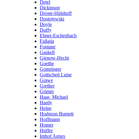
Detel
Dickinson
Droste-Hülshoff
Dostojewski
Doyle
Duffy
Ebner-Eschenbach
Fallada
Fontane
Gaskell
Gienow-Hecht
Goethe
Gomringer
Gottsched Luise
Grawe
Grether
Grimm
Haas_Michael
Hardy
Heine
Hodgson Burnett
Hoffmann
Homer
Hüffer
Imhof Agnes