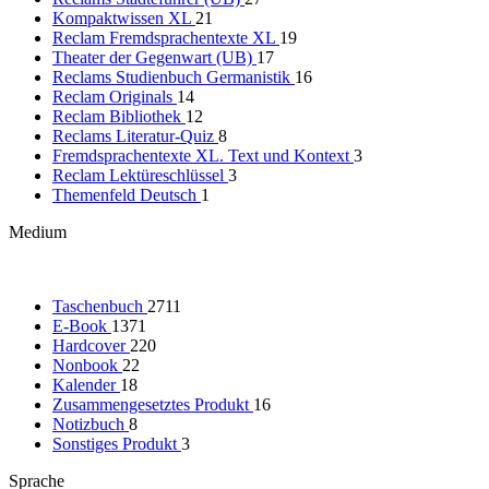
Kompaktwissen XL
21
Reclam Fremdsprachentexte XL
19
Theater der Gegenwart (UB)
17
Reclams Studienbuch Germanistik
16
Reclam Originals
14
Reclam Bibliothek
12
Reclams Literatur-Quiz
8
Fremdsprachentexte XL. Text und Kontext
3
Reclam Lektüreschlüssel
3
Themenfeld Deutsch
1
Medium
Taschenbuch
2711
E-Book
1371
Hardcover
220
Nonbook
22
Kalender
18
Zusammengesetztes Produkt
16
Notizbuch
8
Sonstiges Produkt
3
Sprache