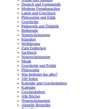
Deutsch und Germanistik
Moderne Fremdsprachen
Latein und Griechisch
Philosophie und Ethik
Geschichte
Pädagogik und Didaktik
Belletristik
Neuerscheinungen
Klassiker
Weltliteratur
Zum Entdecken
Sachbuch
Neuerscheinungen
Musik
Geschichte und Politik
Philosophie
Was bedeutet das alles?
100 Seiten
Kalender und Geschenkideen
Kalender
Geschenkideen
Alle Bücher
Neuerscheinungen
Aktuelle Bestseller