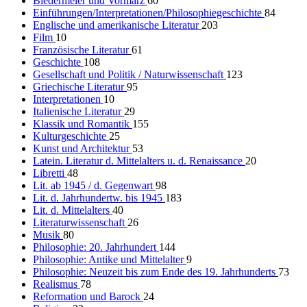
Biedermeier und Vormärz
60
Einführungen/Interpretationen/Philosophiegeschichte
84
Englische und amerikanische Literatur
203
Film
10
Französische Literatur
61
Geschichte
108
Gesellschaft und Politik / Naturwissenschaft
123
Griechische Literatur
95
Interpretationen
10
Italienische Literatur
29
Klassik und Romantik
155
Kulturgeschichte
25
Kunst und Architektur
53
Latein. Literatur d. Mittelalters u. d. Renaissance
20
Libretti
48
Lit. ab 1945 / d. Gegenwart
98
Lit. d. Jahrhundertw. bis 1945
183
Lit. d. Mittelalters
40
Literaturwissenschaft
26
Musik
80
Philosophie: 20. Jahrhundert
144
Philosophie: Antike und Mittelalter
9
Philosophie: Neuzeit bis zum Ende des 19. Jahrhunderts
73
Realismus
78
Reformation und Barock
24