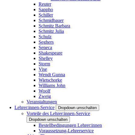
Reuter
Sappho
Schiller
Schmidbauer
Schmitz Barbara
Schmitz Julia
Schulz
Seghers
Seneca
Shakespeare
Shelley
Storm
Vise
Wendt Gunna
Wietschorke
Williams John
Woolf
Zweig
Veranstaltungen
Lehrer:innen-Service
Dropdown umschalten
Vorteile des Lehrer:innen-Service
Dropdown umschalten
Bestellbedingungen Lehrer:innen
Voraussetzung-Lehrerservice