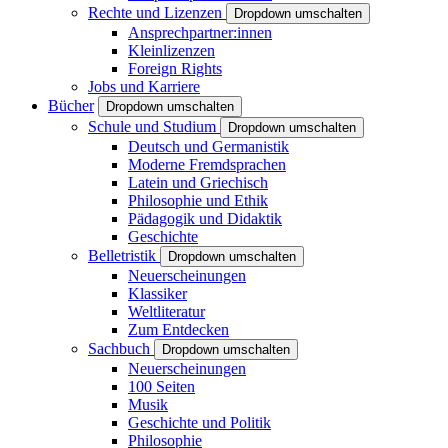
Rechte und Lizenzen
Dropdown umschalten
Ansprechpartner:innen
Kleinlizenzen
Foreign Rights
Jobs und Karriere
Bücher
Dropdown umschalten
Schule und Studium
Dropdown umschalten
Deutsch und Germanistik
Moderne Fremdsprachen
Latein und Griechisch
Philosophie und Ethik
Pädagogik und Didaktik
Geschichte
Belletristik
Dropdown umschalten
Neuerscheinungen
Klassiker
Weltliteratur
Zum Entdecken
Sachbuch
Dropdown umschalten
Neuerscheinungen
100 Seiten
Musik
Geschichte und Politik
Philosophie