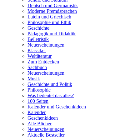
Deutsch und Germanistik
Moderne Fremdsprachen
Latein und Griechisch
Philosophie und Ethik
Geschichte
Pädagogik und Didaktik
Belletristik
Neuerscheinungen
Klassiker
Weltliteratur
Zum Entdecken
Sachbuch
Neuerscheinungen
Musik
Geschichte und Politik
Philosophie
Was bedeutet das alles?
100 Seiten
Kalender und Geschenkideen
Kalender
Geschenkideen
Alle Bücher
Neuerscheinungen
Aktuelle Bestseller