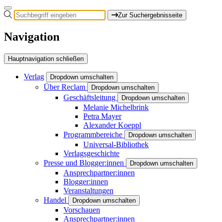
Zur Suchergebnisseite
Navigation
Hauptnavigation schließen
Verlag
Dropdown umschalten
Über Reclam
Dropdown umschalten
Geschäftsleitung
Dropdown umschalten
Melanie Michelbrink
Petra Mayer
Alexander Koeppl
Programmbereiche
Dropdown umschalten
Universal-Bibliothek
Verlagsgeschichte
Presse und Blogger:innen
Dropdown umschalten
Ansprechpartner:innen
Blogger:innen
Veranstaltungen
Handel
Dropdown umschalten
Vorschauen
Ansprechpartner:innen