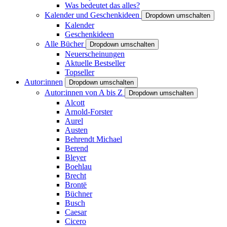
Was bedeutet das alles?
Kalender und Geschenkideen
Dropdown umschalten
Kalender
Geschenkideen
Alle Bücher
Dropdown umschalten
Neuerscheinungen
Aktuelle Bestseller
Topseller
Autor:innen
Dropdown umschalten
Autor:innen von A bis Z
Dropdown umschalten
Alcott
Arnold-Forster
Aurel
Austen
Behrendt Michael
Berend
Bleyer
Boehlau
Brecht
Brontë
Büchner
Busch
Caesar
Cicero