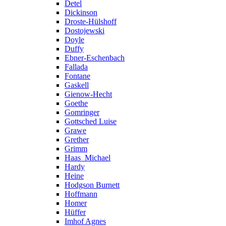
Detel
Dickinson
Droste-Hülshoff
Dostojewski
Doyle
Duffy
Ebner-Eschenbach
Fallada
Fontane
Gaskell
Gienow-Hecht
Goethe
Gomringer
Gottsched Luise
Grawe
Grether
Grimm
Haas_Michael
Hardy
Heine
Hodgson Burnett
Hoffmann
Homer
Hüffer
Imhof Agnes