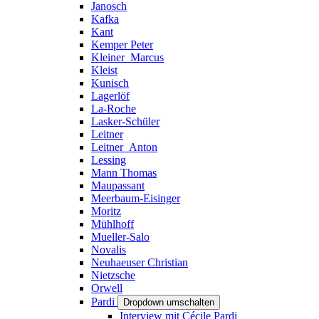
Janosch
Kafka
Kant
Kemper Peter
Kleiner_Marcus
Kleist
Kunisch
Lagerlöf
La-Roche
Lasker-Schüler
Leitner
Leitner_Anton
Lessing
Mann Thomas
Maupassant
Meerbaum-Eisinger
Moritz
Mühlhoff
Mueller-Salo
Novalis
Neuhaeuser Christian
Nietzsche
Orwell
Pardi
Dropdown umschalten
Interview mit Cécile Pardi