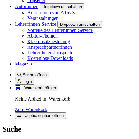
Topseller
Autor:innen
Dropdown umschalten
Autor:innen von A bis Z
Veranstaltungen
Lehrer:innen-Service
Dropdown umschalten
Vorteile des Lehrer:innen-Service
Abitur-Themen
Klassensatzbestellung
Ansprechpartner:innen
Lehrer:innen-Prospekte
Kostenlose Downloads
Magazin
Suche öffnen
Login
Warenkorb öffnen
Keine Artikel im Warenkorb
Zum Warenkorb
Hauptnavigation öffnen
Suche