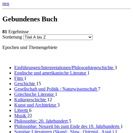
neu
Gebundenes Buch
81
Ergebnisse
Sortierung
Epochen und Themengebiete
Einführungen/Interpretationen/Philosophiegeschichte
3
Englische und amerikanische Literatur
1
Film
1
Geschichte
15
Gesellschaft und Politik / Naturwissenschaft
7
Griechische Literatur
1
Kulturgeschichte
12
Kunst und Architektur
3
Libretti
6
Musik
22
Philosophie: 20. Jahrhundert
5
Philosophie: Neuzeit bis zum Ende des 19. Jahrhunderts
1
Sonstige Literaturen (Skand., Slaw., Oriental., Asiat.)
1