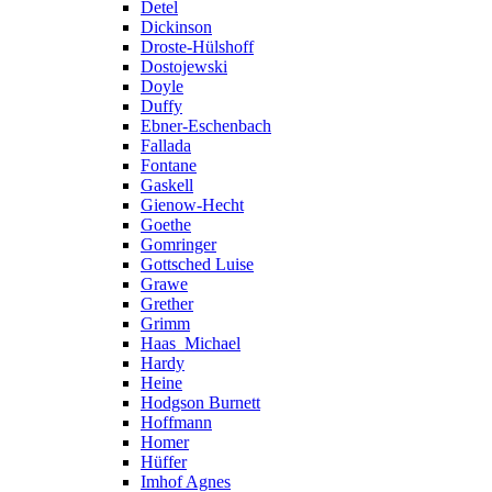
Detel
Dickinson
Droste-Hülshoff
Dostojewski
Doyle
Duffy
Ebner-Eschenbach
Fallada
Fontane
Gaskell
Gienow-Hecht
Goethe
Gomringer
Gottsched Luise
Grawe
Grether
Grimm
Haas_Michael
Hardy
Heine
Hodgson Burnett
Hoffmann
Homer
Hüffer
Imhof Agnes