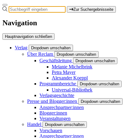
Zur Suchergebnisseite
Navigation
Hauptnavigation schließen
Verlag
Dropdown umschalten
Über Reclam
Dropdown umschalten
Geschäftsleitung
Dropdown umschalten
Melanie Michelbrink
Petra Mayer
Alexander Koeppl
Programmbereiche
Dropdown umschalten
Universal-Bibliothek
Verlagsgeschichte
Presse und Blogger:innen
Dropdown umschalten
Ansprechpartner:innen
Blogger:innen
Veranstaltungen
Handel
Dropdown umschalten
Vorschauen
Ansprechpartner:innen