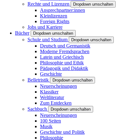
Rechte und Lizenzen
Dropdown umschalten
Ansprechpartner:innen
Kleinlizenzen
Foreign Rights
Jobs und Karriere
Bücher
Dropdown umschalten
Schule und Studium
Dropdown umschalten
Deutsch und Germanistik
Moderne Fremdsprachen
Latein und Griechisch
Philosophie und Ethik
Pädagogik und Didaktik
Geschichte
Belletristik
Dropdown umschalten
Neuerscheinungen
Klassiker
Weltliteratur
Zum Entdecken
Sachbuch
Dropdown umschalten
Neuerscheinungen
100 Seiten
Musik
Geschichte und Politik
Philosophie