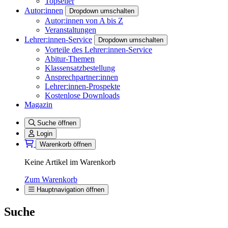
Topseller
Autor:innen
Dropdown umschalten
Autor:innen von A bis Z
Veranstaltungen
Lehrer:innen-Service
Dropdown umschalten
Vorteile des Lehrer:innen-Service
Abitur-Themen
Klassensatzbestellung
Ansprechpartner:innen
Lehrer:innen-Prospekte
Kostenlose Downloads
Magazin
Suche öffnen
Login
Warenkorb öffnen
Keine Artikel im Warenkorb
Zum Warenkorb
Hauptnavigation öffnen
Suche