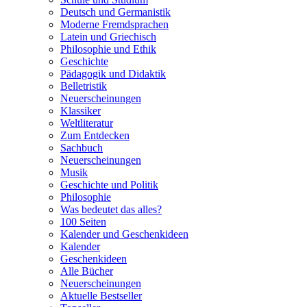
Deutsch und Germanistik
Moderne Fremdsprachen
Latein und Griechisch
Philosophie und Ethik
Geschichte
Pädagogik und Didaktik
Belletristik
Neuerscheinungen
Klassiker
Weltliteratur
Zum Entdecken
Sachbuch
Neuerscheinungen
Musik
Geschichte und Politik
Philosophie
Was bedeutet das alles?
100 Seiten
Kalender und Geschenkideen
Kalender
Geschenkideen
Alle Bücher
Neuerscheinungen
Aktuelle Bestseller