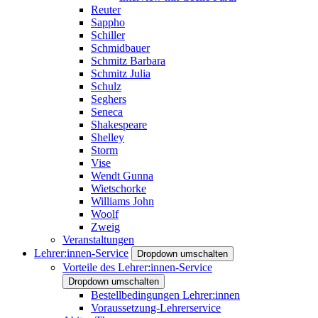
Reuter
Sappho
Schiller
Schmidbauer
Schmitz Barbara
Schmitz Julia
Schulz
Seghers
Seneca
Shakespeare
Shelley
Storm
Vise
Wendt Gunna
Wietschorke
Williams John
Woolf
Zweig
Veranstaltungen
Lehrer:innen-Service
Dropdown umschalten
Vorteile des Lehrer:innen-Service
Dropdown umschalten
Bestellbedingungen Lehrer:innen
Voraussetzung-Lehrerservice