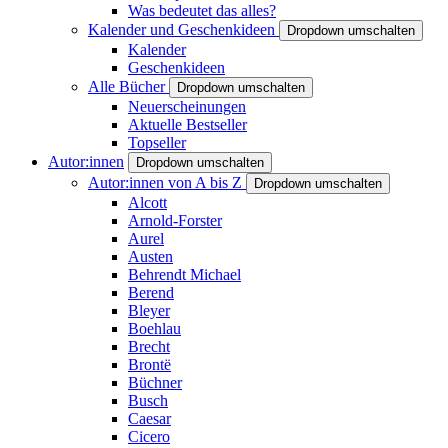
Was bedeutet das alles?
Kalender und Geschenkideen
Dropdown umschalten
Kalender
Geschenkideen
Alle Bücher
Dropdown umschalten
Neuerscheinungen
Aktuelle Bestseller
Topseller
Autor:innen
Dropdown umschalten
Autor:innen von A bis Z
Dropdown umschalten
Alcott
Arnold-Forster
Aurel
Austen
Behrendt Michael
Berend
Bleyer
Boehlau
Brecht
Brontë
Büchner
Busch
Caesar
Cicero