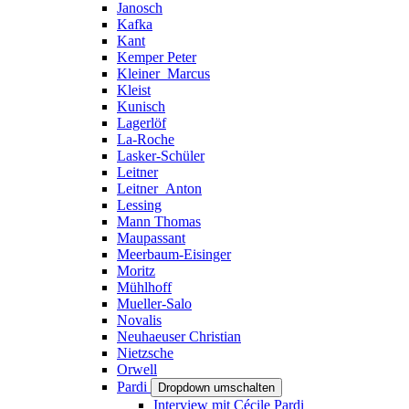
Janosch
Kafka
Kant
Kemper Peter
Kleiner_Marcus
Kleist
Kunisch
Lagerlöf
La-Roche
Lasker-Schüler
Leitner
Leitner_Anton
Lessing
Mann Thomas
Maupassant
Meerbaum-Eisinger
Moritz
Mühlhoff
Mueller-Salo
Novalis
Neuhaeuser Christian
Nietzsche
Orwell
Pardi
Dropdown umschalten
Interview mit Cécile Pardi