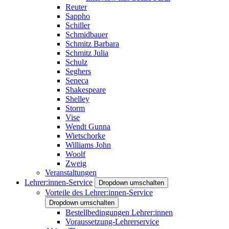
Reuter
Sappho
Schiller
Schmidbauer
Schmitz Barbara
Schmitz Julia
Schulz
Seghers
Seneca
Shakespeare
Shelley
Storm
Vise
Wendt Gunna
Wietschorke
Williams John
Woolf
Zweig
Veranstaltungen
Lehrer:innen-Service
Dropdown umschalten
Vorteile des Lehrer:innen-Service
Dropdown umschalten
Bestellbedingungen Lehrer:innen
Voraussetzung-Lehrerservice