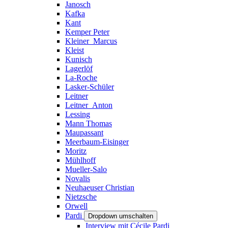
Janosch
Kafka
Kant
Kemper Peter
Kleiner_Marcus
Kleist
Kunisch
Lagerlöf
La-Roche
Lasker-Schüler
Leitner
Leitner_Anton
Lessing
Mann Thomas
Maupassant
Meerbaum-Eisinger
Moritz
Mühlhoff
Mueller-Salo
Novalis
Neuhaeuser Christian
Nietzsche
Orwell
Pardi
Dropdown umschalten
Interview mit Cécile Pardi