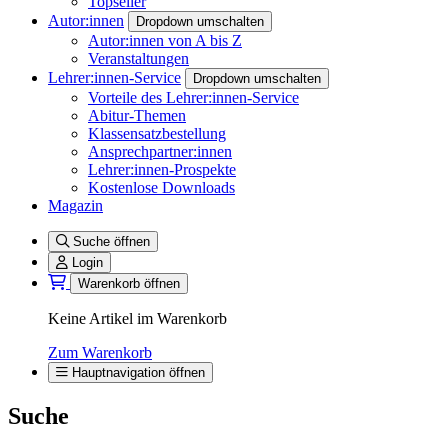
Topseller
Autor:innen
Dropdown umschalten
Autor:innen von A bis Z
Veranstaltungen
Lehrer:innen-Service
Dropdown umschalten
Vorteile des Lehrer:innen-Service
Abitur-Themen
Klassensatzbestellung
Ansprechpartner:innen
Lehrer:innen-Prospekte
Kostenlose Downloads
Magazin
Suche öffnen
Login
Warenkorb öffnen
Keine Artikel im Warenkorb
Zum Warenkorb
Hauptnavigation öffnen
Suche