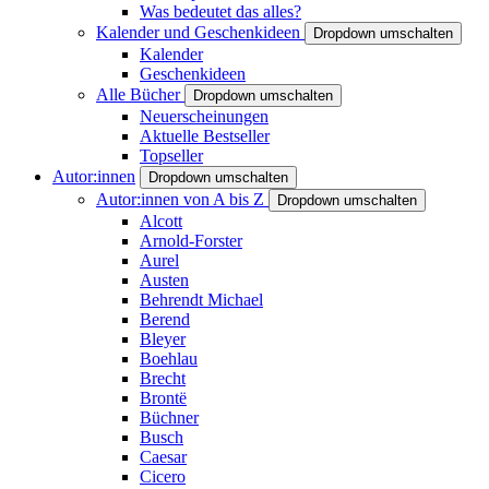
Was bedeutet das alles?
Kalender und Geschenkideen
Dropdown umschalten
Kalender
Geschenkideen
Alle Bücher
Dropdown umschalten
Neuerscheinungen
Aktuelle Bestseller
Topseller
Autor:innen
Dropdown umschalten
Autor:innen von A bis Z
Dropdown umschalten
Alcott
Arnold-Forster
Aurel
Austen
Behrendt Michael
Berend
Bleyer
Boehlau
Brecht
Brontë
Büchner
Busch
Caesar
Cicero