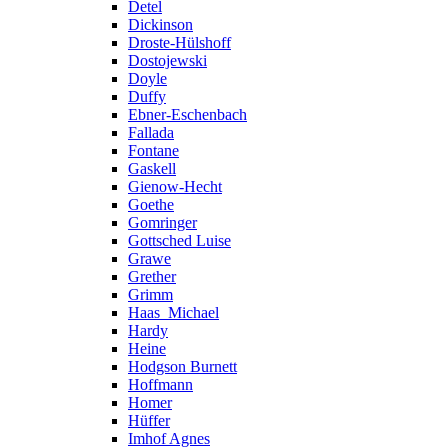
Detel
Dickinson
Droste-Hülshoff
Dostojewski
Doyle
Duffy
Ebner-Eschenbach
Fallada
Fontane
Gaskell
Gienow-Hecht
Goethe
Gomringer
Gottsched Luise
Grawe
Grether
Grimm
Haas_Michael
Hardy
Heine
Hodgson Burnett
Hoffmann
Homer
Hüffer
Imhof Agnes