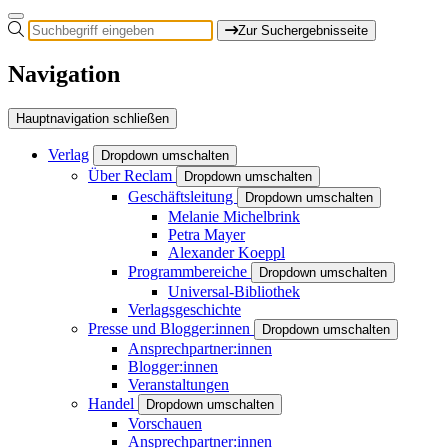
Zur Suchergebnisseite
Navigation
Hauptnavigation schließen
Verlag
Dropdown umschalten
Über Reclam
Dropdown umschalten
Geschäftsleitung
Dropdown umschalten
Melanie Michelbrink
Petra Mayer
Alexander Koeppl
Programmbereiche
Dropdown umschalten
Universal-Bibliothek
Verlagsgeschichte
Presse und Blogger:innen
Dropdown umschalten
Ansprechpartner:innen
Blogger:innen
Veranstaltungen
Handel
Dropdown umschalten
Vorschauen
Ansprechpartner:innen