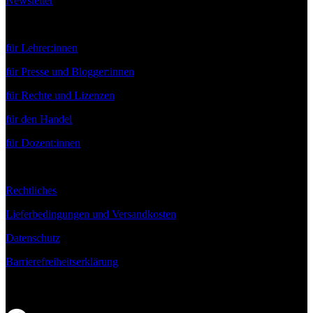
Newsletter
Service
für Lehrer:innen
für Presse und Blogger:innen
für Rechte und Lizenzen
für den Handel
für Dozent:innen
Rechtliches
Lieferbedingungen und Versandkosten
Datenschutz
Barrierefreiheitserklärung