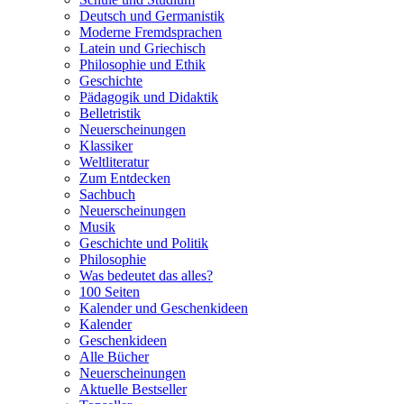
Deutsch und Germanistik
Moderne Fremdsprachen
Latein und Griechisch
Philosophie und Ethik
Geschichte
Pädagogik und Didaktik
Belletristik
Neuerscheinungen
Klassiker
Weltliteratur
Zum Entdecken
Sachbuch
Neuerscheinungen
Musik
Geschichte und Politik
Philosophie
Was bedeutet das alles?
100 Seiten
Kalender und Geschenkideen
Kalender
Geschenkideen
Alle Bücher
Neuerscheinungen
Aktuelle Bestseller