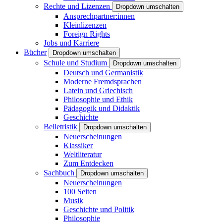
Rechte und Lizenzen
Dropdown umschalten
Ansprechpartner:innen
Kleinlizenzen
Foreign Rights
Jobs und Karriere
Bücher
Dropdown umschalten
Schule und Studium
Dropdown umschalten
Deutsch und Germanistik
Moderne Fremdsprachen
Latein und Griechisch
Philosophie und Ethik
Pädagogik und Didaktik
Geschichte
Belletristik
Dropdown umschalten
Neuerscheinungen
Klassiker
Weltliteratur
Zum Entdecken
Sachbuch
Dropdown umschalten
Neuerscheinungen
100 Seiten
Musik
Geschichte und Politik
Philosophie