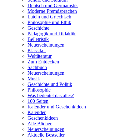
Deutsch und Germanistik
Moderne Fremdsprachen
Latein und Griechisch
Philosophie und Ethik
Geschichte
Pädagogik und Didaktik
Belletristik
Neuerscheinungen
Klassiker
Weltliteratur
Zum Entdecken
Sachbuch
Neuerscheinungen
Musik
Geschichte und Politik
Philosophie
Was bedeutet das alles?
100 Seiten
Kalender und Geschenkideen
Kalender
Geschenkideen
Alle Bücher
Neuerscheinungen
Aktuelle Bestseller