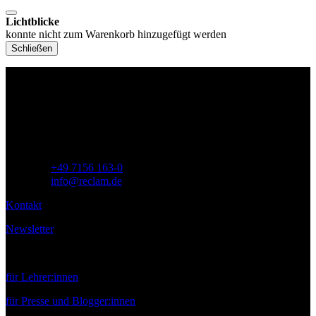
Lichtblicke
konnte nicht zum Warenkorb hinzugefügt werden
Schließen
Philipp Reclam jun. Verlag GmbH
Siemensstr. 32
71254 Ditzingen
Deutschland
Telefon:
+49 7156 163-0
E-Mail:
info@reclam.de
Kontakt
Newsletter
Service
für Lehrer:innen
für Presse und Blogger:innen