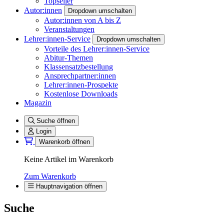
Topseller
Autor:innen
Dropdown umschalten
Autor:innen von A bis Z
Veranstaltungen
Lehrer:innen-Service
Dropdown umschalten
Vorteile des Lehrer:innen-Service
Abitur-Themen
Klassensatzbestellung
Ansprechpartner:innen
Lehrer:innen-Prospekte
Kostenlose Downloads
Magazin
Suche öffnen
Login
Warenkorb öffnen
Keine Artikel im Warenkorb
Zum Warenkorb
Hauptnavigation öffnen
Suche