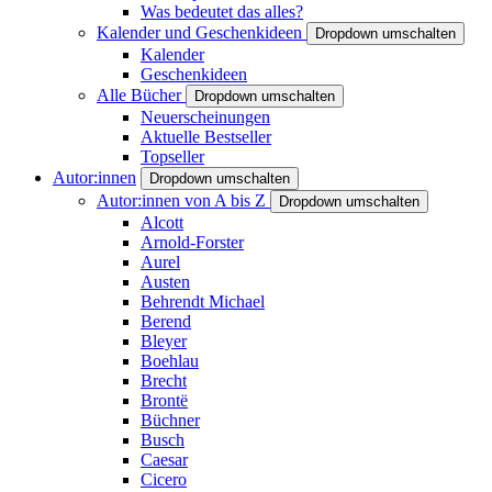
Was bedeutet das alles?
Kalender und Geschenkideen
Dropdown umschalten
Kalender
Geschenkideen
Alle Bücher
Dropdown umschalten
Neuerscheinungen
Aktuelle Bestseller
Topseller
Autor:innen
Dropdown umschalten
Autor:innen von A bis Z
Dropdown umschalten
Alcott
Arnold-Forster
Aurel
Austen
Behrendt Michael
Berend
Bleyer
Boehlau
Brecht
Brontë
Büchner
Busch
Caesar
Cicero