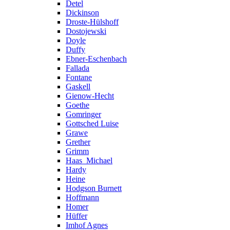
Detel
Dickinson
Droste-Hülshoff
Dostojewski
Doyle
Duffy
Ebner-Eschenbach
Fallada
Fontane
Gaskell
Gienow-Hecht
Goethe
Gomringer
Gottsched Luise
Grawe
Grether
Grimm
Haas_Michael
Hardy
Heine
Hodgson Burnett
Hoffmann
Homer
Hüffer
Imhof Agnes