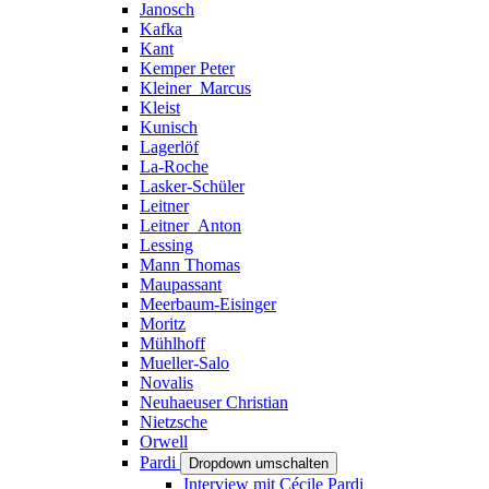
Janosch
Kafka
Kant
Kemper Peter
Kleiner_Marcus
Kleist
Kunisch
Lagerlöf
La-Roche
Lasker-Schüler
Leitner
Leitner_Anton
Lessing
Mann Thomas
Maupassant
Meerbaum-Eisinger
Moritz
Mühlhoff
Mueller-Salo
Novalis
Neuhaeuser Christian
Nietzsche
Orwell
Pardi
Dropdown umschalten
Interview mit Cécile Pardi