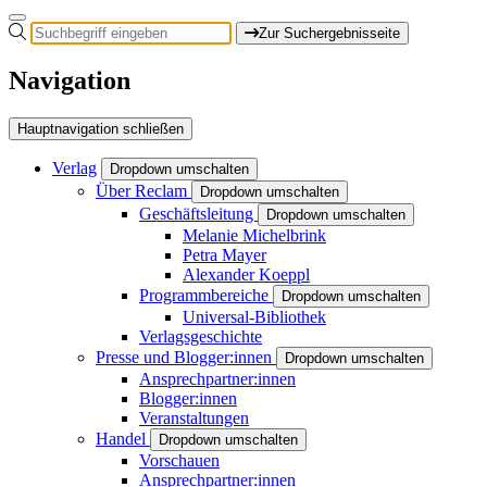
Zur Suchergebnisseite
Navigation
Hauptnavigation schließen
Verlag
Dropdown umschalten
Über Reclam
Dropdown umschalten
Geschäftsleitung
Dropdown umschalten
Melanie Michelbrink
Petra Mayer
Alexander Koeppl
Programmbereiche
Dropdown umschalten
Universal-Bibliothek
Verlagsgeschichte
Presse und Blogger:innen
Dropdown umschalten
Ansprechpartner:innen
Blogger:innen
Veranstaltungen
Handel
Dropdown umschalten
Vorschauen
Ansprechpartner:innen