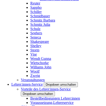
Reuter
Sappho
Schiller
Schmidbauer
Schmitz Barbara
Schmitz Julia
Schulz
Seghers
Seneca
Shakespeare
Shelley
Storm
Vise
Wendt Gunna
Wietschorke
Williams John
Woolf
Zweig
Veranstaltungen
Lehrer:innen-Service
Dropdown umschalten
Vorteile des Lehrer:innen-Service
Dropdown umschalten
Bestellbedingungen Lehrer:innen
Voraussetzung-Lehrerservice