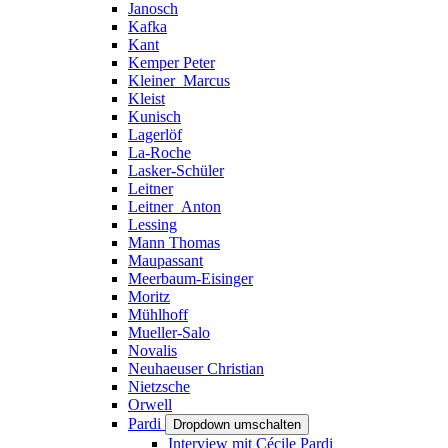
Janosch
Kafka
Kant
Kemper Peter
Kleiner_Marcus
Kleist
Kunisch
Lagerlöf
La-Roche
Lasker-Schüler
Leitner
Leitner_Anton
Lessing
Mann Thomas
Maupassant
Meerbaum-Eisinger
Moritz
Mühlhoff
Mueller-Salo
Novalis
Neuhaeuser Christian
Nietzsche
Orwell
Pardi
Dropdown umschalten
Interview mit Cécile Pardi