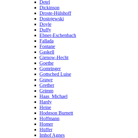
Detel
Dickinson
Droste-Hülshoff
Dostojewski
Doyle
Duffy
Ebner-Eschenbach
Fallada
Fontane
Gaskell
Gienow-Hecht
Goethe
Gomringer
Gottsched Luise
Grawe
Grether
Grimm
Haas_Michael
Hardy
Heine
Hodgson Burnett
Hoffmann
Homer
Hüffer
Imhof Agnes