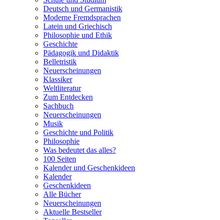
Deutsch und Germanistik
Moderne Fremdsprachen
Latein und Griechisch
Philosophie und Ethik
Geschichte
Pädagogik und Didaktik
Belletristik
Neuerscheinungen
Klassiker
Weltliteratur
Zum Entdecken
Sachbuch
Neuerscheinungen
Musik
Geschichte und Politik
Philosophie
Was bedeutet das alles?
100 Seiten
Kalender und Geschenkideen
Kalender
Geschenkideen
Alle Bücher
Neuerscheinungen
Aktuelle Bestseller