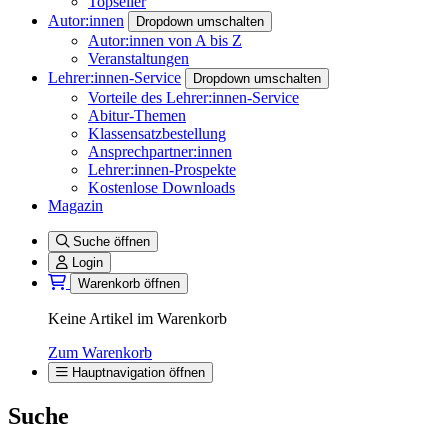
Topseller
Autor:innen
Dropdown umschalten
Autor:innen von A bis Z
Veranstaltungen
Lehrer:innen-Service
Dropdown umschalten
Vorteile des Lehrer:innen-Service
Abitur-Themen
Klassensatzbestellung
Ansprechpartner:innen
Lehrer:innen-Prospekte
Kostenlose Downloads
Magazin
Suche öffnen
Login
Warenkorb öffnen
Keine Artikel im Warenkorb
Zum Warenkorb
Hauptnavigation öffnen
Suche