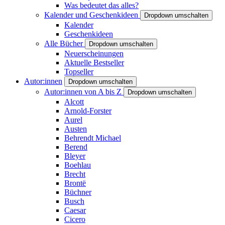
Was bedeutet das alles?
Kalender und Geschenkideen
Dropdown umschalten
Kalender
Geschenkideen
Alle Bücher
Dropdown umschalten
Neuerscheinungen
Aktuelle Bestseller
Topseller
Autor:innen
Dropdown umschalten
Autor:innen von A bis Z
Dropdown umschalten
Alcott
Arnold-Forster
Aurel
Austen
Behrendt Michael
Berend
Bleyer
Boehlau
Brecht
Brontë
Büchner
Busch
Caesar
Cicero