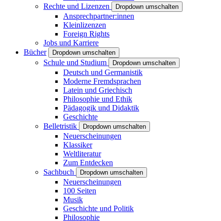
Rechte und Lizenzen
Dropdown umschalten
Ansprechpartner:innen
Kleinlizenzen
Foreign Rights
Jobs und Karriere
Bücher
Dropdown umschalten
Schule und Studium
Dropdown umschalten
Deutsch und Germanistik
Moderne Fremdsprachen
Latein und Griechisch
Philosophie und Ethik
Pädagogik und Didaktik
Geschichte
Belletristik
Dropdown umschalten
Neuerscheinungen
Klassiker
Weltliteratur
Zum Entdecken
Sachbuch
Dropdown umschalten
Neuerscheinungen
100 Seiten
Musik
Geschichte und Politik
Philosophie