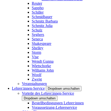
Reuter
Sappho
Schiller
Schmidbauer
Schmitz Barbara
Schmitz Julia
Schulz
Seghers
Seneca
Shakespeare
Shelley
Storm
Vise
Wendt Gunna
Wietschorke
Williams John
Woolf
Zweig
Veranstaltungen
Lehrer:innen-Service
Dropdown umschalten
Vorteile des Lehrer:innen-Service
Dropdown umschalten
Bestellbedingungen Lehrer:innen
Voraussetzung-Lehrerservice