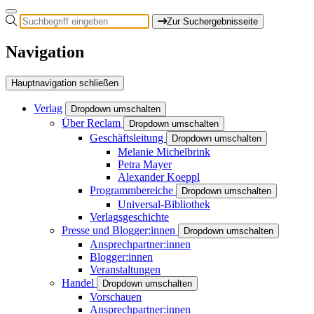
Zur Suchergebnisseite
Navigation
Hauptnavigation schließen
Verlag
Dropdown umschalten
Über Reclam
Dropdown umschalten
Geschäftsleitung
Dropdown umschalten
Melanie Michelbrink
Petra Mayer
Alexander Koeppl
Programmbereiche
Dropdown umschalten
Universal-Bibliothek
Verlagsgeschichte
Presse und Blogger:innen
Dropdown umschalten
Ansprechpartner:innen
Blogger:innen
Veranstaltungen
Handel
Dropdown umschalten
Vorschauen
Ansprechpartner:innen