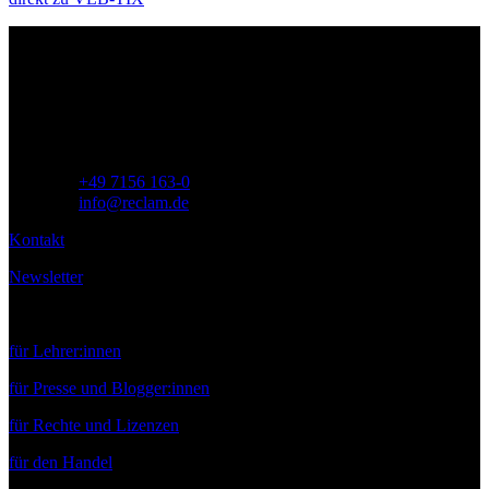
Philipp Reclam jun. Verlag GmbH
Siemensstr. 32
71254 Ditzingen
Deutschland
Telefon:
+49 7156 163-0
E-Mail:
info@reclam.de
Kontakt
Newsletter
Service
für Lehrer:innen
für Presse und Blogger:innen
für Rechte und Lizenzen
für den Handel