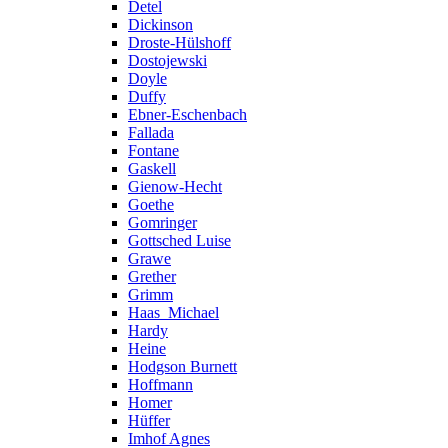
Detel
Dickinson
Droste-Hülshoff
Dostojewski
Doyle
Duffy
Ebner-Eschenbach
Fallada
Fontane
Gaskell
Gienow-Hecht
Goethe
Gomringer
Gottsched Luise
Grawe
Grether
Grimm
Haas_Michael
Hardy
Heine
Hodgson Burnett
Hoffmann
Homer
Hüffer
Imhof Agnes