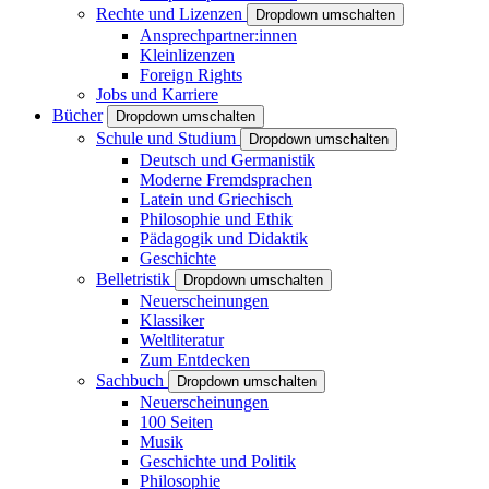
Rechte und Lizenzen
Dropdown umschalten
Ansprechpartner:innen
Kleinlizenzen
Foreign Rights
Jobs und Karriere
Bücher
Dropdown umschalten
Schule und Studium
Dropdown umschalten
Deutsch und Germanistik
Moderne Fremdsprachen
Latein und Griechisch
Philosophie und Ethik
Pädagogik und Didaktik
Geschichte
Belletristik
Dropdown umschalten
Neuerscheinungen
Klassiker
Weltliteratur
Zum Entdecken
Sachbuch
Dropdown umschalten
Neuerscheinungen
100 Seiten
Musik
Geschichte und Politik
Philosophie