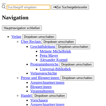
Zur Suchergebnisseite
Navigation
Hauptnavigation schließen
Verlag
Dropdown umschalten
Über Reclam
Dropdown umschalten
Geschäftsleitung
Dropdown umschalten
Melanie Michelbrink
Petra Mayer
Alexander Koeppl
Programmbereiche
Dropdown umschalten
Universal-Bibliothek
Verlagsgeschichte
Presse und Blogger:innen
Dropdown umschalten
Ansprechpartner:innen
Blogger:innen
Veranstaltungen
Handel
Dropdown umschalten
Vorschauen
Ansprechpartner:innen