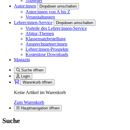
Topseller
Autor:innen
Dropdown umschalten
Autor:innen von A bis Z
Veranstaltungen
Lehrer:innen-Service
Dropdown umschalten
Vorteile des Lehrer:innen-Service
Abitur-Themen
Klassensatzbestellung
Ansprechpartner:innen
Lehrer:innen-Prospekte
Kostenlose Downloads
Magazin
Suche öffnen
Login
Warenkorb öffnen
Keine Artikel im Warenkorb
Zum Warenkorb
Hauptnavigation öffnen
Suche