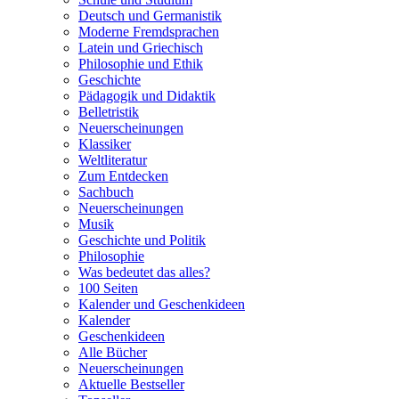
Deutsch und Germanistik
Moderne Fremdsprachen
Latein und Griechisch
Philosophie und Ethik
Geschichte
Pädagogik und Didaktik
Belletristik
Neuerscheinungen
Klassiker
Weltliteratur
Zum Entdecken
Sachbuch
Neuerscheinungen
Musik
Geschichte und Politik
Philosophie
Was bedeutet das alles?
100 Seiten
Kalender und Geschenkideen
Kalender
Geschenkideen
Alle Bücher
Neuerscheinungen
Aktuelle Bestseller