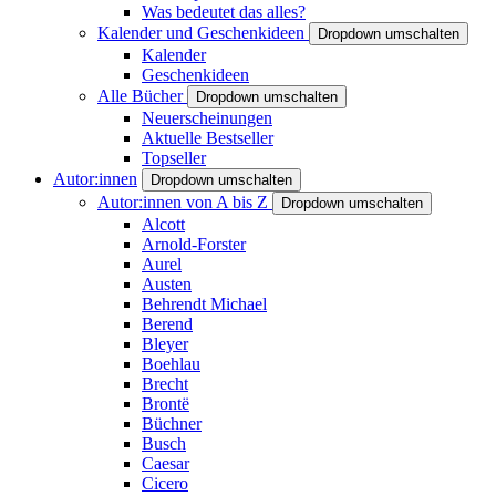
Was bedeutet das alles?
Kalender und Geschenkideen
Dropdown umschalten
Kalender
Geschenkideen
Alle Bücher
Dropdown umschalten
Neuerscheinungen
Aktuelle Bestseller
Topseller
Autor:innen
Dropdown umschalten
Autor:innen von A bis Z
Dropdown umschalten
Alcott
Arnold-Forster
Aurel
Austen
Behrendt Michael
Berend
Bleyer
Boehlau
Brecht
Brontë
Büchner
Busch
Caesar
Cicero