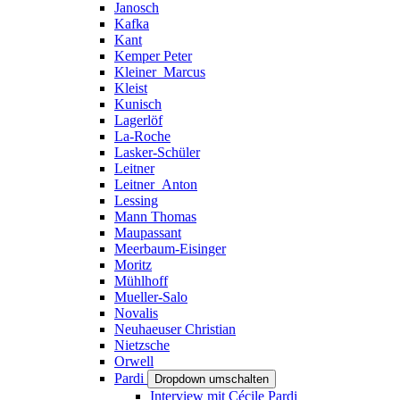
Janosch
Kafka
Kant
Kemper Peter
Kleiner_Marcus
Kleist
Kunisch
Lagerlöf
La-Roche
Lasker-Schüler
Leitner
Leitner_Anton
Lessing
Mann Thomas
Maupassant
Meerbaum-Eisinger
Moritz
Mühlhoff
Mueller-Salo
Novalis
Neuhaeuser Christian
Nietzsche
Orwell
Pardi
Dropdown umschalten
Interview mit Cécile Pardi