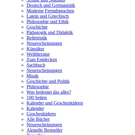
Deutsch und Germanistik
Moderne Fremdsprachen
Latein und Griechisch
Philosophie und Ethik
Geschichte
Pädagogik und Didaktik
Belletristik
Neuerscheinungen
Klassiker
Weltliteratur
Zum Entdecken
Sachbuch
Neuerscheinungen
Musik
Geschichte und Politik
Philosophie
Was bedeutet das alles?
100 Seiten
Kalender und Geschenkideen
Kalender
Geschenkideen
Alle Bücher
Neuerscheinungen
Aktuelle Bestseller