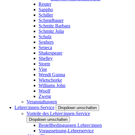
Reuter
Sappho
Schiller
Schmidbauer
Schmitz Barbara
Schmitz Julia
Schulz
Seghers
Seneca
Shakespeare
Shelley
Storm
Vise
Wendt Gunna
Wietschorke
Williams John
Woolf
Zweig
Veranstaltungen
Lehrer:innen-Service
Dropdown umschalten
Vorteile des Lehrer:innen-Service
Dropdown umschalten
Bestellbedingungen Lehrer:innen
Voraussetzung-Lehrerservice