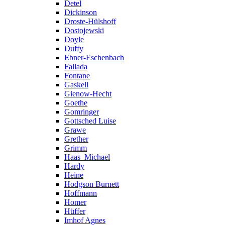
Detel
Dickinson
Droste-Hülshoff
Dostojewski
Doyle
Duffy
Ebner-Eschenbach
Fallada
Fontane
Gaskell
Gienow-Hecht
Goethe
Gomringer
Gottsched Luise
Grawe
Grether
Grimm
Haas_Michael
Hardy
Heine
Hodgson Burnett
Hoffmann
Homer
Hüffer
Imhof Agnes