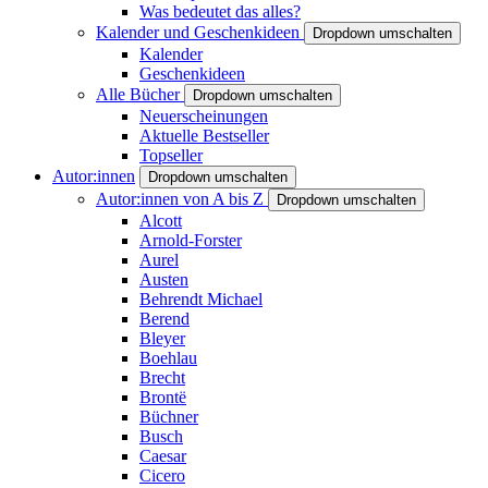
Was bedeutet das alles?
Kalender und Geschenkideen
Dropdown umschalten
Kalender
Geschenkideen
Alle Bücher
Dropdown umschalten
Neuerscheinungen
Aktuelle Bestseller
Topseller
Autor:innen
Dropdown umschalten
Autor:innen von A bis Z
Dropdown umschalten
Alcott
Arnold-Forster
Aurel
Austen
Behrendt Michael
Berend
Bleyer
Boehlau
Brecht
Brontë
Büchner
Busch
Caesar
Cicero