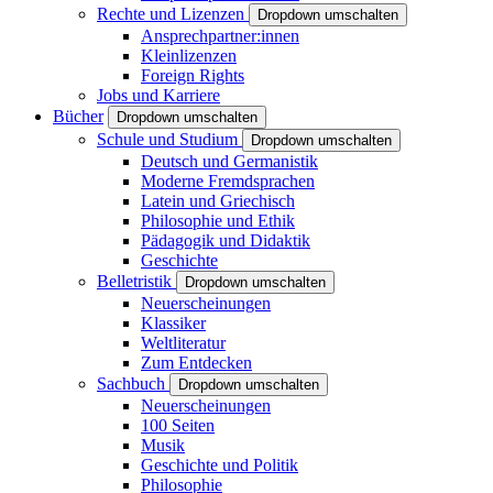
Rechte und Lizenzen
Dropdown umschalten
Ansprechpartner:innen
Kleinlizenzen
Foreign Rights
Jobs und Karriere
Bücher
Dropdown umschalten
Schule und Studium
Dropdown umschalten
Deutsch und Germanistik
Moderne Fremdsprachen
Latein und Griechisch
Philosophie und Ethik
Pädagogik und Didaktik
Geschichte
Belletristik
Dropdown umschalten
Neuerscheinungen
Klassiker
Weltliteratur
Zum Entdecken
Sachbuch
Dropdown umschalten
Neuerscheinungen
100 Seiten
Musik
Geschichte und Politik
Philosophie