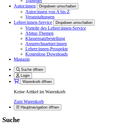
Topseller
Autor:innen
Dropdown umschalten
Autor:innen von A bis Z
Veranstaltungen
Lehrer:innen-Service
Dropdown umschalten
Vorteile des Lehrer:innen-Service
Abitur-Themen
Klassensatzbestellung
Ansprechpartner:innen
Lehrer:innen-Prospekte
Kostenlose Downloads
Magazin
Suche öffnen
Login
Warenkorb öffnen
Keine Artikel im Warenkorb
Zum Warenkorb
Hauptnavigation öffnen
Suche