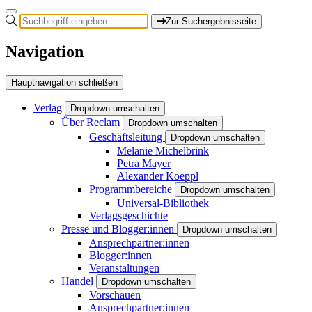
Zur Suchergebnisseite
Navigation
Hauptnavigation schließen
Verlag
Dropdown umschalten
Über Reclam
Dropdown umschalten
Geschäftsleitung
Dropdown umschalten
Melanie Michelbrink
Petra Mayer
Alexander Koeppl
Programmbereiche
Dropdown umschalten
Universal-Bibliothek
Verlagsgeschichte
Presse und Blogger:innen
Dropdown umschalten
Ansprechpartner:innen
Blogger:innen
Veranstaltungen
Handel
Dropdown umschalten
Vorschauen
Ansprechpartner:innen