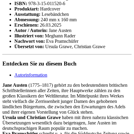
ISBN:
978-3-15-011520-6
Produktart:
Hardcover
Ausstattung:
Lesebändchen
Abmessung:
240 mm x 160 mm
Erschienen:
26.03.2025
Autor / Autorin:
Jane Austen
Illustriert von:
Meghann Rader
Nachwort von:
Eva Pramschüfer
Übersetzt von:
Ursula Grawe, Christian Grawe
Entdecken Sie zu diesem Buch
Autorinformation
Jane Austen
(1775–1817) gehört zu den bedeutendsten britischen
Schriftstellerinnen aller Zeiten, ihre Hauptwerke zählen zu den
großen Klassikern der Weltliteratur. Im Mittelpunkt ihres Werkes
steht vielfach die Zerrissenheit junger Damen des gehobenen
ländlichen Bürgertums, die zwischen den Erwartungen des Adels
und ihrer eigenen Vorstellung von Glück stehen.
Ursula und Christian Grawe
haben mit ihren nahezu klassischen
Übersetzungen wesentlich dazu beigetragen, Jane Austen im
deutschsprachigen Raum populär zu machen.
Eva Pramschüfer
schreibt u. a. für die
Süddeutsche Zeitung
sowie