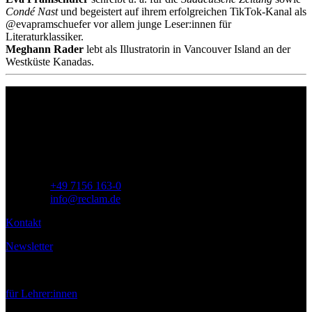
Condé Nast
und begeistert auf ihrem erfolgreichen TikTok-Kanal als
@evapramschuefer vor allem junge Leser:innen für
Literaturklassiker.
Meghann Rader
lebt als Illustratorin in Vancouver Island an der
Westküste Kanadas.
Philipp Reclam jun. Verlag GmbH
Siemensstr. 32
71254 Ditzingen
Deutschland
Telefon:
+49 7156 163-0
E-Mail:
info@reclam.de
Kontakt
Newsletter
Service
für Lehrer:innen