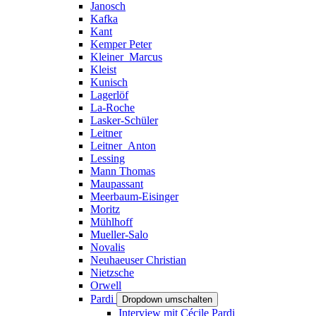
Janosch
Kafka
Kant
Kemper Peter
Kleiner_Marcus
Kleist
Kunisch
Lagerlöf
La-Roche
Lasker-Schüler
Leitner
Leitner_Anton
Lessing
Mann Thomas
Maupassant
Meerbaum-Eisinger
Moritz
Mühlhoff
Mueller-Salo
Novalis
Neuhaeuser Christian
Nietzsche
Orwell
Pardi
Dropdown umschalten
Interview mit Cécile Pardi