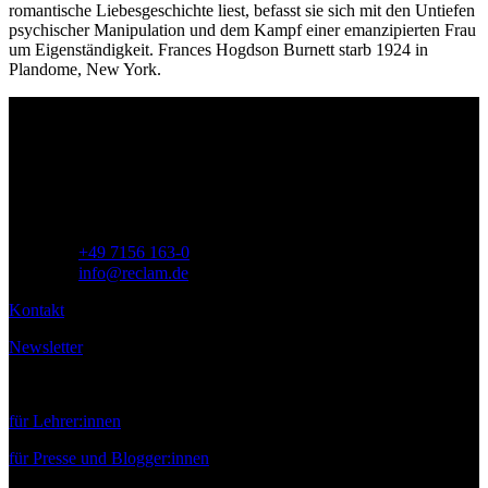
romantische Liebesgeschichte liest, befasst sie sich mit den Untiefen
psychischer Manipulation und dem Kampf einer emanzipierten Frau
um Eigenständigkeit. Frances Hogdson Burnett starb 1924 in
Plandome, New York.
Philipp Reclam jun. Verlag GmbH
Siemensstr. 32
71254 Ditzingen
Deutschland
Telefon:
+49 7156 163-0
E-Mail:
info@reclam.de
Kontakt
Newsletter
Service
für Lehrer:innen
für Presse und Blogger:innen