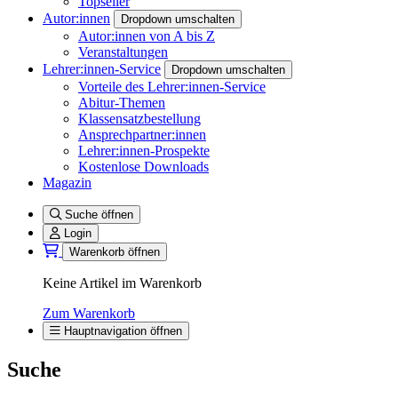
Topseller
Autor:innen
Dropdown umschalten
Autor:innen von A bis Z
Veranstaltungen
Lehrer:innen-Service
Dropdown umschalten
Vorteile des Lehrer:innen-Service
Abitur-Themen
Klassensatzbestellung
Ansprechpartner:innen
Lehrer:innen-Prospekte
Kostenlose Downloads
Magazin
Suche öffnen
Login
Warenkorb öffnen
Keine Artikel im Warenkorb
Zum Warenkorb
Hauptnavigation öffnen
Suche