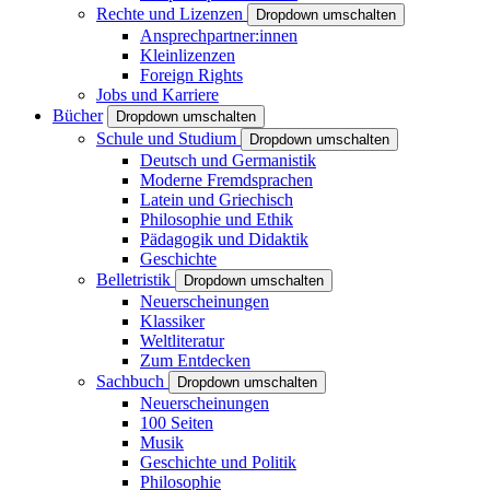
Rechte und Lizenzen
Dropdown umschalten
Ansprechpartner:innen
Kleinlizenzen
Foreign Rights
Jobs und Karriere
Bücher
Dropdown umschalten
Schule und Studium
Dropdown umschalten
Deutsch und Germanistik
Moderne Fremdsprachen
Latein und Griechisch
Philosophie und Ethik
Pädagogik und Didaktik
Geschichte
Belletristik
Dropdown umschalten
Neuerscheinungen
Klassiker
Weltliteratur
Zum Entdecken
Sachbuch
Dropdown umschalten
Neuerscheinungen
100 Seiten
Musik
Geschichte und Politik
Philosophie