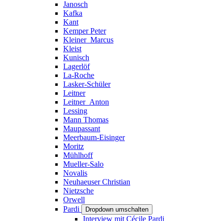
Janosch
Kafka
Kant
Kemper Peter
Kleiner_Marcus
Kleist
Kunisch
Lagerlöf
La-Roche
Lasker-Schüler
Leitner
Leitner_Anton
Lessing
Mann Thomas
Maupassant
Meerbaum-Eisinger
Moritz
Mühlhoff
Mueller-Salo
Novalis
Neuhaeuser Christian
Nietzsche
Orwell
Pardi
Dropdown umschalten
Interview mit Cécile Pardi