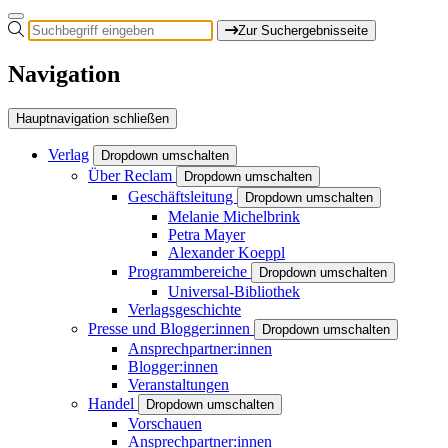
Zur Suchergebnisseite
Navigation
Hauptnavigation schließen
Verlag
Dropdown umschalten
Über Reclam
Dropdown umschalten
Geschäftsleitung
Dropdown umschalten
Melanie Michelbrink
Petra Mayer
Alexander Koeppl
Programmbereiche
Dropdown umschalten
Universal-Bibliothek
Verlagsgeschichte
Presse und Blogger:innen
Dropdown umschalten
Ansprechpartner:innen
Blogger:innen
Veranstaltungen
Handel
Dropdown umschalten
Vorschauen
Ansprechpartner:innen