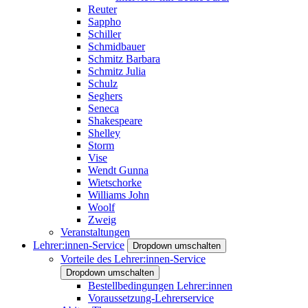
Reuter
Sappho
Schiller
Schmidbauer
Schmitz Barbara
Schmitz Julia
Schulz
Seghers
Seneca
Shakespeare
Shelley
Storm
Vise
Wendt Gunna
Wietschorke
Williams John
Woolf
Zweig
Veranstaltungen
Lehrer:innen-Service
Dropdown umschalten
Vorteile des Lehrer:innen-Service
Dropdown umschalten
Bestellbedingungen Lehrer:innen
Voraussetzung-Lehrerservice