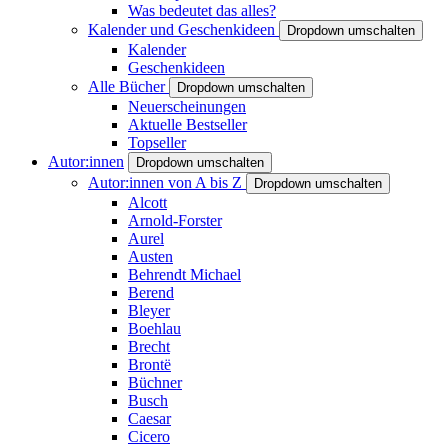
Was bedeutet das alles?
Kalender und Geschenkideen
Dropdown umschalten
Kalender
Geschenkideen
Alle Bücher
Dropdown umschalten
Neuerscheinungen
Aktuelle Bestseller
Topseller
Autor:innen
Dropdown umschalten
Autor:innen von A bis Z
Dropdown umschalten
Alcott
Arnold-Forster
Aurel
Austen
Behrendt Michael
Berend
Bleyer
Boehlau
Brecht
Brontë
Büchner
Busch
Caesar
Cicero