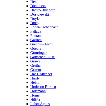
Detel
Dickinson
Droste-Hülshoff
Dostojewski
Doyle
Duffy
Ebner-Eschenbach
Fallada
Fontane
Gaskell
Gienow-Hecht
Goethe
Gomringer
Gottsched Luise
Grawe
Grether
Grimm
Haas_Michael
Hardy
Heine
Hodgson Burnett
Hoffmann
Homer
Hüffer
Imhof Agnes