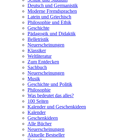
Deutsch und Germanistik
Moderne Fremdsprachen
Latein und Griechisch
Philosophie und Ethik
Geschichte
Pädagogik und Didaktik
Belletristik
Neuerscheinungen
Klassiker
Weltliteratur
Zum Entdecken
Sachbuch
Neuerscheinungen
Musik
Geschichte und Politik
Philosophie
Was bedeutet das alles?
100 Seiten
Kalender und Geschenkideen
Kalender
Geschenkideen
Alle Bücher
Neuerscheinungen
Aktuelle Bestseller