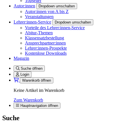
Topseller
Autor:innen
Dropdown umschalten
Autor:innen von A bis Z
Veranstaltungen
Lehrer:innen-Service
Dropdown umschalten
Vorteile des Lehrer:innen-Service
Abitur-Themen
Klassensatzbestellung
Ansprechpartner:innen
Lehrer:innen-Prospekte
Kostenlose Downloads
Magazin
Suche öffnen
Login
Warenkorb öffnen
Keine Artikel im Warenkorb
Zum Warenkorb
Hauptnavigation öffnen
Suche