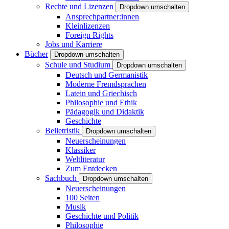
Rechte und Lizenzen
Dropdown umschalten
Ansprechpartner:innen
Kleinlizenzen
Foreign Rights
Jobs und Karriere
Bücher
Dropdown umschalten
Schule und Studium
Dropdown umschalten
Deutsch und Germanistik
Moderne Fremdsprachen
Latein und Griechisch
Philosophie und Ethik
Pädagogik und Didaktik
Geschichte
Belletristik
Dropdown umschalten
Neuerscheinungen
Klassiker
Weltliteratur
Zum Entdecken
Sachbuch
Dropdown umschalten
Neuerscheinungen
100 Seiten
Musik
Geschichte und Politik
Philosophie