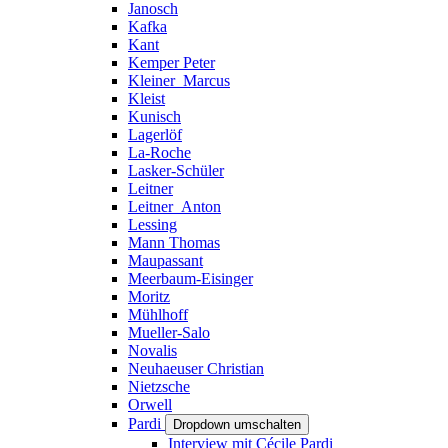
Janosch
Kafka
Kant
Kemper Peter
Kleiner_Marcus
Kleist
Kunisch
Lagerlöf
La-Roche
Lasker-Schüler
Leitner
Leitner_Anton
Lessing
Mann Thomas
Maupassant
Meerbaum-Eisinger
Moritz
Mühlhoff
Mueller-Salo
Novalis
Neuhaeuser Christian
Nietzsche
Orwell
Pardi
Dropdown umschalten
Interview mit Cécile Pardi