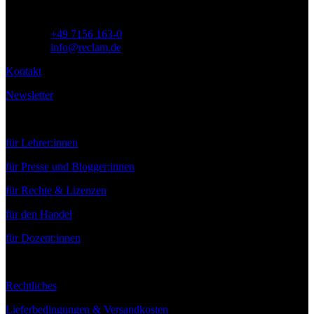
Telefon:
+49 7156 163-0
E-Mail:
info@reclam.de
Kontakt
Newsletter
Service
für Lehrer:innen
für Presse und Blogger:innen
für Rechte & Lizenzen
für den Handel
für Dozent:innen
Rechtliches
Lieferbedingungen & Versandkosten