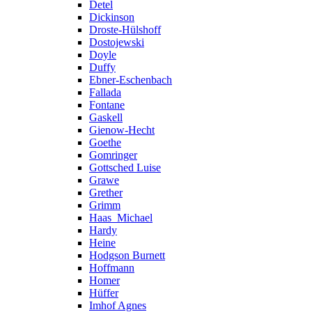
Detel
Dickinson
Droste-Hülshoff
Dostojewski
Doyle
Duffy
Ebner-Eschenbach
Fallada
Fontane
Gaskell
Gienow-Hecht
Goethe
Gomringer
Gottsched Luise
Grawe
Grether
Grimm
Haas_Michael
Hardy
Heine
Hodgson Burnett
Hoffmann
Homer
Hüffer
Imhof Agnes