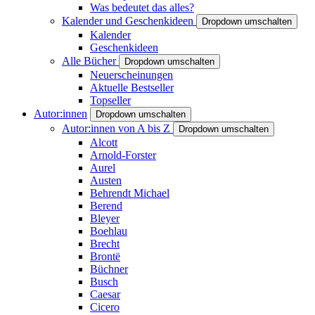
Was bedeutet das alles?
Kalender und Geschenkideen
Dropdown umschalten
Kalender
Geschenkideen
Alle Bücher
Dropdown umschalten
Neuerscheinungen
Aktuelle Bestseller
Topseller
Autor:innen
Dropdown umschalten
Autor:innen von A bis Z
Dropdown umschalten
Alcott
Arnold-Forster
Aurel
Austen
Behrendt Michael
Berend
Bleyer
Boehlau
Brecht
Brontë
Büchner
Busch
Caesar
Cicero