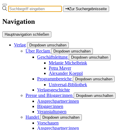
Zur Suchergebnisseite
Navigation
Hauptnavigation schließen
Verlag
Dropdown umschalten
Über Reclam
Dropdown umschalten
Geschäftsleitung
Dropdown umschalten
Melanie Michelbrink
Petra Mayer
Alexander Koeppl
Programmbereiche
Dropdown umschalten
Universal-Bibliothek
Verlagsgeschichte
Presse und Blogger:innen
Dropdown umschalten
Ansprechpartner:innen
Blogger:innen
Veranstaltungen
Handel
Dropdown umschalten
Vorschauen
Ansprechpartner:innen