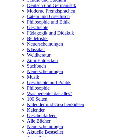
Deutsch und Germanistik
Moderne Fremdsprachen
Latein und Griechisch
Philosophie und Ethik
Geschichte
Pädagogik und Didaktik
Belletristik
Neuerscheinungen
Klassiker
Weltliteratur
Zum Entdecken
Sachbuch
Neuerscheinungen
Musik
Geschichte und Politik
Philosophie
Was bedeutet das alles?
100 Seiten
Kalender und Geschenkideen
Kalender
Geschenkideen
Alle Bücher
Neuerscheinungen
Aktuelle Bestseller