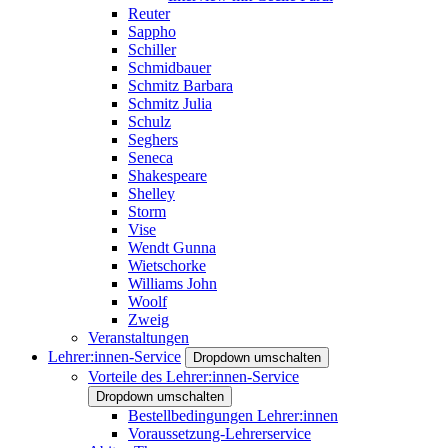
Reuter
Sappho
Schiller
Schmidbauer
Schmitz Barbara
Schmitz Julia
Schulz
Seghers
Seneca
Shakespeare
Shelley
Storm
Vise
Wendt Gunna
Wietschorke
Williams John
Woolf
Zweig
Veranstaltungen
Lehrer:innen-Service
Dropdown umschalten
Vorteile des Lehrer:innen-Service
Dropdown umschalten
Bestellbedingungen Lehrer:innen
Voraussetzung-Lehrerservice