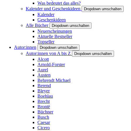
Was bedeutet das alles?
Kalender und Geschenkideen
Dropdown umschalten
Kalender
Geschenkideen
Alle Bücher
Dropdown umschalten
Neuerscheinungen
Aktuelle Bestseller
Topseller
Autor:innen
Dropdown umschalten
Autor:innen von A bis Z
Dropdown umschalten
Alcott
Arnold-Forster
Aurel
Austen
Behrendt Michael
Berend
Bleyer
Boehlau
Brecht
Brontë
Büchner
Busch
Caesar
Cicero