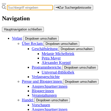
Zur Suchergebnisseite
Navigation
Hauptnavigation schließen
Verlag
Dropdown umschalten
Über Reclam
Dropdown umschalten
Geschäftsleitung
Dropdown umschalten
Melanie Michelbrink
Petra Mayer
Alexander Koeppl
Programmbereiche
Dropdown umschalten
Universal-Bibliothek
Verlagsgeschichte
Presse und Blogger:innen
Dropdown umschalten
Ansprechpartner:innen
Blogger:innen
Veranstaltungen
Handel
Dropdown umschalten
Vorschauen
Ansprechpartner:innen