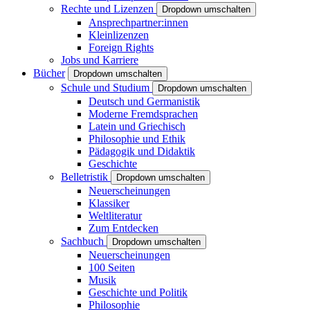
Rechte und Lizenzen
Dropdown umschalten
Ansprechpartner:innen
Kleinlizenzen
Foreign Rights
Jobs und Karriere
Bücher
Dropdown umschalten
Schule und Studium
Dropdown umschalten
Deutsch und Germanistik
Moderne Fremdsprachen
Latein und Griechisch
Philosophie und Ethik
Pädagogik und Didaktik
Geschichte
Belletristik
Dropdown umschalten
Neuerscheinungen
Klassiker
Weltliteratur
Zum Entdecken
Sachbuch
Dropdown umschalten
Neuerscheinungen
100 Seiten
Musik
Geschichte und Politik
Philosophie