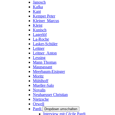
Janosch
Kafka
Kant
Kemper Peter
Kleiner_Marcus
Kleist
Kunisch
Lagerlöf
La-Roche
Lasker-Schüler
Leitner
Leitner_Anton
Lessing
Mann Thomas
Maupassant
Meerbaum-Eisinger
Moritz
Mühlhoff
Mueller-Salo
Novalis
Neuhaeuser Christian
Nietzsche
Orwell
Pardi
Dropdown umschalten
Interview mit Cécile Pardi