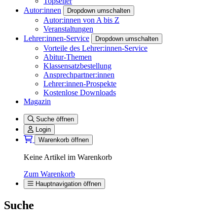
Topseller
Autor:innen
Dropdown umschalten
Autor:innen von A bis Z
Veranstaltungen
Lehrer:innen-Service
Dropdown umschalten
Vorteile des Lehrer:innen-Service
Abitur-Themen
Klassensatzbestellung
Ansprechpartner:innen
Lehrer:innen-Prospekte
Kostenlose Downloads
Magazin
Suche öffnen
Login
Warenkorb öffnen
Keine Artikel im Warenkorb
Zum Warenkorb
Hauptnavigation öffnen
Suche