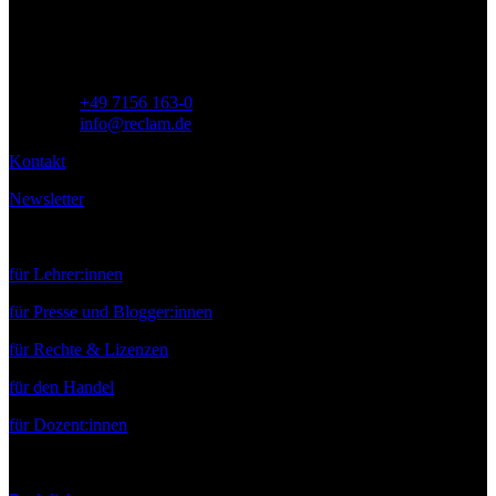
Deutschland
Telefon:
+49 7156 163-0
E-Mail:
info@reclam.de
Kontakt
Newsletter
Service
für Lehrer:innen
für Presse und Blogger:innen
für Rechte & Lizenzen
für den Handel
für Dozent:innen