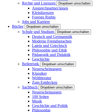
Rechte und Lizenzen
Dropdown umschalten
Ansprechpartner:innen
Kleinlizenzen
Foreign Rights
Jobs und Karriere
Bücher
Dropdown umschalten
Schule und Studium
Dropdown umschalten
Deutsch und Germanistik
Moderne Fremdsprachen
Latein und Griechisch
Philosophie und Ethik
Pädagogik und Didaktik
Geschichte
Belletristik
Dropdown umschalten
Neuerscheinungen
Klassiker
Weltliteratur
Zum Entdecken
Sachbuch
Dropdown umschalten
Neuerscheinungen
100 Seiten
Musik
Geschichte und Politik
Philosophie