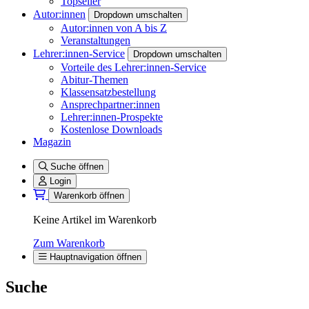
Topseller
Autor:innen
Dropdown umschalten
Autor:innen von A bis Z
Veranstaltungen
Lehrer:innen-Service
Dropdown umschalten
Vorteile des Lehrer:innen-Service
Abitur-Themen
Klassensatzbestellung
Ansprechpartner:innen
Lehrer:innen-Prospekte
Kostenlose Downloads
Magazin
Suche öffnen
Login
Warenkorb öffnen
Keine Artikel im Warenkorb
Zum Warenkorb
Hauptnavigation öffnen
Suche