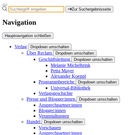
Zur Suchergebnisseite
Navigation
Hauptnavigation schließen
Verlag
Dropdown umschalten
Über Reclam
Dropdown umschalten
Geschäftsleitung
Dropdown umschalten
Melanie Michelbrink
Petra Mayer
Alexander Koeppl
Programmbereiche
Dropdown umschalten
Universal-Bibliothek
Verlagsgeschichte
Presse und Blogger:innen
Dropdown umschalten
Ansprechpartner:innen
Blogger:innen
Veranstaltungen
Handel
Dropdown umschalten
Vorschauen
Ansprechpartner:innen