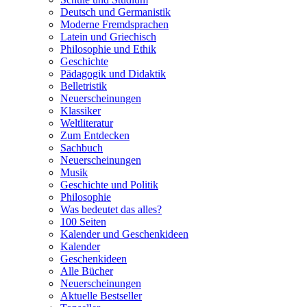
Deutsch und Germanistik
Moderne Fremdsprachen
Latein und Griechisch
Philosophie und Ethik
Geschichte
Pädagogik und Didaktik
Belletristik
Neuerscheinungen
Klassiker
Weltliteratur
Zum Entdecken
Sachbuch
Neuerscheinungen
Musik
Geschichte und Politik
Philosophie
Was bedeutet das alles?
100 Seiten
Kalender und Geschenkideen
Kalender
Geschenkideen
Alle Bücher
Neuerscheinungen
Aktuelle Bestseller