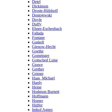
Detel
Dickinson
Droste-Hülshoff
Dostojewski
Doyle
Duffy
Ebner-Eschenbach
Fallada
Fontane
Gaskell
Gienow-Hecht
Goethe
Gomringer
Gottsched Luise
Grawe
Grether
Grimm
Haas_Michael
Hardy
Heine
Hodgson Burnett
Hoffmann
Homer
Hüffer
Imhof Agnes