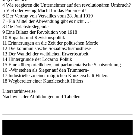
4 Wie reagieren die Unternehmer auf den revolutionären Umbruch?
5 Viel oder wenig Macht für das Parlament?
6 Der Vertrag von Versailles vom 28. Juni 1919
7 »Ein Mittel der Abwendung gibt es nicht …«
8 Die Dolchstoßlegende
9 Eine Bilanz der Revolution von 1918
10 Rapallo- und Revisionspolitik
11 Erinnerungen an die Zeit der politischen Morde
12 Die kommunistische Sozialfaschismusthese
13 Der Wandel der weiblichen Erwerbsarbeit
14 Hintergründe der Locarno-Politik
15 Eine »überparteiliche«, antiparlamentarische Staatsordnung
16 »Wir stehen als Sieger auf den Trümmern«
17 Industrielle zu einer möglichen Kanzlerschaft Hitlers
18 Wegbereiter einer Kanzlerschaft Hitlers
Literaturhinweise
Nachweis der Abbildungen und Tabellen
Philipp Reclam jun. Verlag GmbH
Siemensstr. 32
71254 Ditzingen