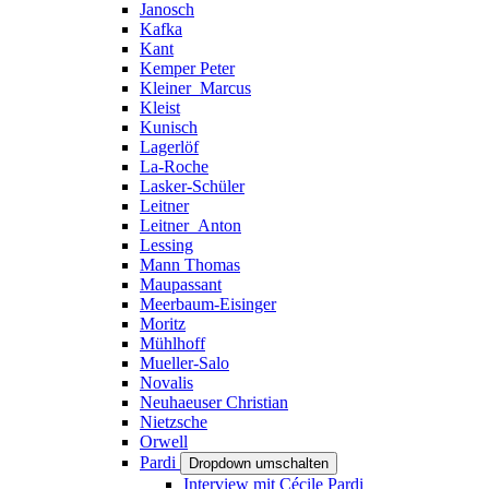
Janosch
Kafka
Kant
Kemper Peter
Kleiner_Marcus
Kleist
Kunisch
Lagerlöf
La-Roche
Lasker-Schüler
Leitner
Leitner_Anton
Lessing
Mann Thomas
Maupassant
Meerbaum-Eisinger
Moritz
Mühlhoff
Mueller-Salo
Novalis
Neuhaeuser Christian
Nietzsche
Orwell
Pardi
Dropdown umschalten
Interview mit Cécile Pardi