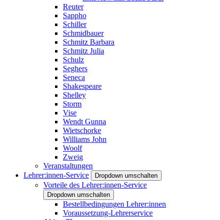
Reuter
Sappho
Schiller
Schmidbauer
Schmitz Barbara
Schmitz Julia
Schulz
Seghers
Seneca
Shakespeare
Shelley
Storm
Vise
Wendt Gunna
Wietschorke
Williams John
Woolf
Zweig
Veranstaltungen
Lehrer:innen-Service
Dropdown umschalten
Vorteile des Lehrer:innen-Service
Dropdown umschalten
Bestellbedingungen Lehrer:innen
Voraussetzung-Lehrerservice