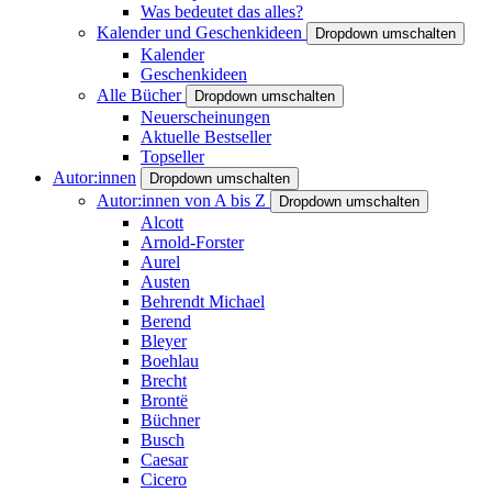
Was bedeutet das alles?
Kalender und Geschenkideen
Dropdown umschalten
Kalender
Geschenkideen
Alle Bücher
Dropdown umschalten
Neuerscheinungen
Aktuelle Bestseller
Topseller
Autor:innen
Dropdown umschalten
Autor:innen von A bis Z
Dropdown umschalten
Alcott
Arnold-Forster
Aurel
Austen
Behrendt Michael
Berend
Bleyer
Boehlau
Brecht
Brontë
Büchner
Busch
Caesar
Cicero