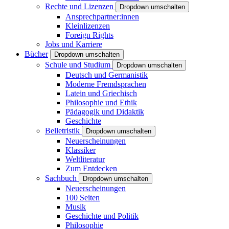
Rechte und Lizenzen
Dropdown umschalten
Ansprechpartner:innen
Kleinlizenzen
Foreign Rights
Jobs und Karriere
Bücher
Dropdown umschalten
Schule und Studium
Dropdown umschalten
Deutsch und Germanistik
Moderne Fremdsprachen
Latein und Griechisch
Philosophie und Ethik
Pädagogik und Didaktik
Geschichte
Belletristik
Dropdown umschalten
Neuerscheinungen
Klassiker
Weltliteratur
Zum Entdecken
Sachbuch
Dropdown umschalten
Neuerscheinungen
100 Seiten
Musik
Geschichte und Politik
Philosophie