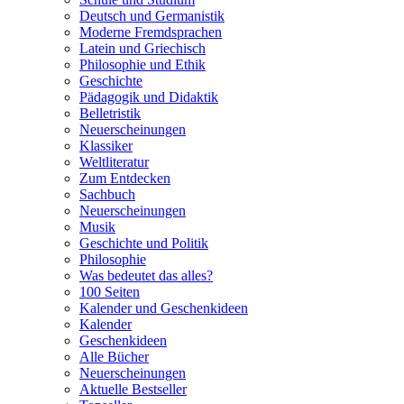
Deutsch und Germanistik
Moderne Fremdsprachen
Latein und Griechisch
Philosophie und Ethik
Geschichte
Pädagogik und Didaktik
Belletristik
Neuerscheinungen
Klassiker
Weltliteratur
Zum Entdecken
Sachbuch
Neuerscheinungen
Musik
Geschichte und Politik
Philosophie
Was bedeutet das alles?
100 Seiten
Kalender und Geschenkideen
Kalender
Geschenkideen
Alle Bücher
Neuerscheinungen
Aktuelle Bestseller