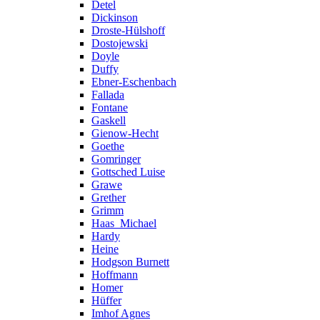
Detel
Dickinson
Droste-Hülshoff
Dostojewski
Doyle
Duffy
Ebner-Eschenbach
Fallada
Fontane
Gaskell
Gienow-Hecht
Goethe
Gomringer
Gottsched Luise
Grawe
Grether
Grimm
Haas_Michael
Hardy
Heine
Hodgson Burnett
Hoffmann
Homer
Hüffer
Imhof Agnes