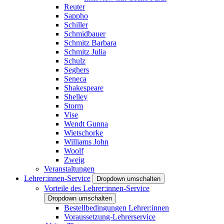
Reuter
Sappho
Schiller
Schmidbauer
Schmitz Barbara
Schmitz Julia
Schulz
Seghers
Seneca
Shakespeare
Shelley
Storm
Vise
Wendt Gunna
Wietschorke
Williams John
Woolf
Zweig
Veranstaltungen
Lehrer:innen-Service
Dropdown umschalten
Vorteile des Lehrer:innen-Service
Dropdown umschalten
Bestellbedingungen Lehrer:innen
Voraussetzung-Lehrerservice