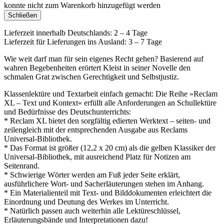
konnte nicht zum Warenkorb hinzugefügt werden
Schließen
Lieferzeit innerhalb Deutschlands: 2 – 4 Tage
Lieferzeit für Lieferungen ins Ausland: 3 – 7 Tage
Wie weit darf man für sein eigenes Recht gehen? Basierend auf
wahren Begebenheiten erörtert Kleist in seiner Novelle den
schmalen Grat zwischen Gerechtigkeit und Selbstjustiz.
Klassenlektüre und Textarbeit einfach gemacht: Die Reihe »Reclam
XL – Text und Kontext« erfüllt alle Anforderungen an Schullektüre
und Bedürfnisse des Deutschunterrichts:
* Reclam XL bietet den sorgfältig edierten Werktext – seiten- und
zeilengleich mit der entsprechenden Ausgabe aus Reclams
Universal-Bibliothek.
* Das Format ist größer (12,2 x 20 cm) als die gelben Klassiker der
Universal-Bibliothek, mit ausreichend Platz für Notizen am
Seitenrand.
* Schwierige Wörter werden am Fuß jeder Seite erklärt,
ausführlichere Wort- und Sacherläuterungen stehen im Anhang.
* Ein Materialienteil mit Text- und Bilddokumenten erleichtert die
Einordnung und Deutung des Werkes im Unterricht.
* Natürlich passen auch weiterhin alle Lektüreschlüssel,
Erläuterungsbände und Interpretationen dazu!