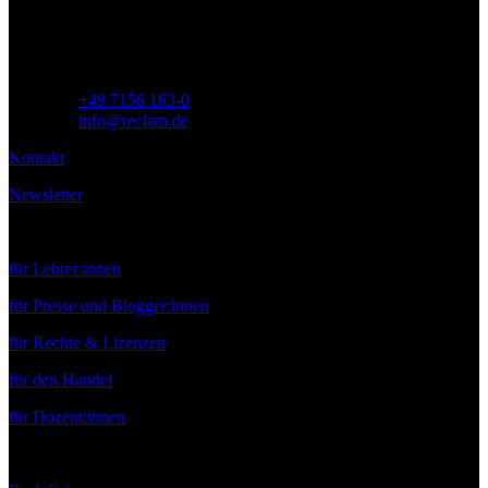
Deutschland
Telefon:
+49 7156 163-0
E-Mail:
info@reclam.de
Kontakt
Newsletter
Service
für Lehrer:innen
für Presse und Blogger:innen
für Rechte & Lizenzen
für den Handel
für Dozent:innen