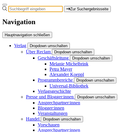
Zur Suchergebnisseite
Navigation
Hauptnavigation schließen
Verlag
Dropdown umschalten
Über Reclam
Dropdown umschalten
Geschäftsleitung
Dropdown umschalten
Melanie Michelbrink
Petra Mayer
Alexander Koeppl
Programmbereiche
Dropdown umschalten
Universal-Bibliothek
Verlagsgeschichte
Presse und Blogger:innen
Dropdown umschalten
Ansprechpartner:innen
Blogger:innen
Veranstaltungen
Handel
Dropdown umschalten
Vorschauen
Ansprechpartner:innen