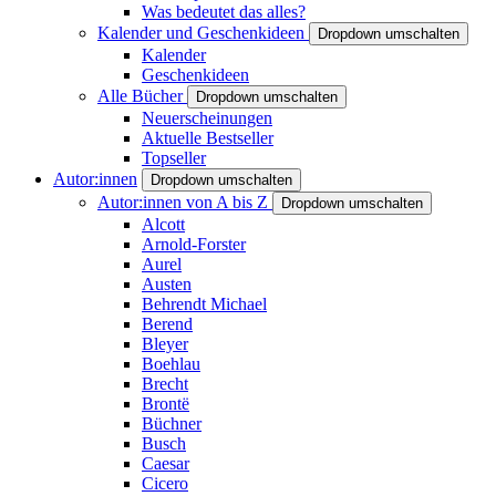
Was bedeutet das alles?
Kalender und Geschenkideen
Dropdown umschalten
Kalender
Geschenkideen
Alle Bücher
Dropdown umschalten
Neuerscheinungen
Aktuelle Bestseller
Topseller
Autor:innen
Dropdown umschalten
Autor:innen von A bis Z
Dropdown umschalten
Alcott
Arnold-Forster
Aurel
Austen
Behrendt Michael
Berend
Bleyer
Boehlau
Brecht
Brontë
Büchner
Busch
Caesar
Cicero