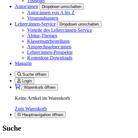
Topseller
Autor:innen
Dropdown umschalten
Autor:innen von A bis Z
Veranstaltungen
Lehrer:innen-Service
Dropdown umschalten
Vorteile des Lehrer:innen-Service
Abitur-Themen
Klassensatzbestellung
Ansprechpartner:innen
Lehrer:innen-Prospekte
Kostenlose Downloads
Magazin
Suche öffnen
Login
Warenkorb öffnen
Keine Artikel im Warenkorb
Zum Warenkorb
Hauptnavigation öffnen
Suche