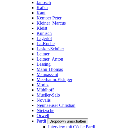
Janosch
Kafka
Kant
Kemper Peter
Kleiner_Marcus
Kleist
Kunisch
Lagerlöf
La-Roche
Lasker-Schüler
Leitner
Leitner_Anton
Lessing
Mann Thomas
Maupassant
Meerbaum-Eisinger
Moritz
Mühlhoff
Mueller-Salo
Novalis
Neuhaeuser Christian
Nietzsche
Orwell
Pardi
Dropdown umschalten
Interview mit Cécile Pardi