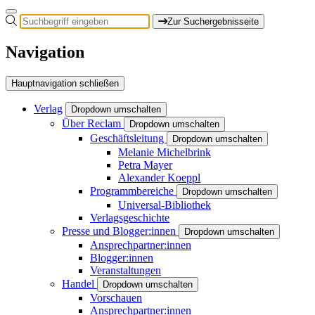
Zur Suchergebnisseite
Navigation
Hauptnavigation schließen
Verlag
Dropdown umschalten
Über Reclam
Dropdown umschalten
Geschäftsleitung
Dropdown umschalten
Melanie Michelbrink
Petra Mayer
Alexander Koeppl
Programmbereiche
Dropdown umschalten
Universal-Bibliothek
Verlagsgeschichte
Presse und Blogger:innen
Dropdown umschalten
Ansprechpartner:innen
Blogger:innen
Veranstaltungen
Handel
Dropdown umschalten
Vorschauen
Ansprechpartner:innen