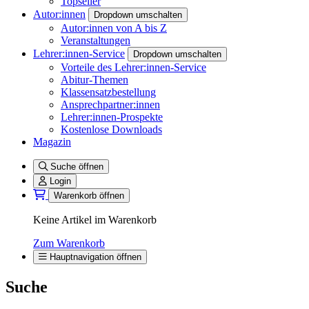
Topseller
Autor:innen
Dropdown umschalten
Autor:innen von A bis Z
Veranstaltungen
Lehrer:innen-Service
Dropdown umschalten
Vorteile des Lehrer:innen-Service
Abitur-Themen
Klassensatzbestellung
Ansprechpartner:innen
Lehrer:innen-Prospekte
Kostenlose Downloads
Magazin
Suche öffnen
Login
Warenkorb öffnen
Keine Artikel im Warenkorb
Zum Warenkorb
Hauptnavigation öffnen
Suche