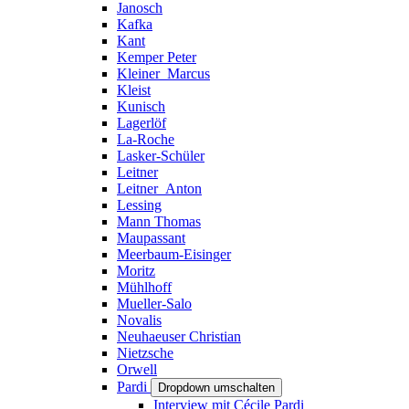
Janosch
Kafka
Kant
Kemper Peter
Kleiner_Marcus
Kleist
Kunisch
Lagerlöf
La-Roche
Lasker-Schüler
Leitner
Leitner_Anton
Lessing
Mann Thomas
Maupassant
Meerbaum-Eisinger
Moritz
Mühlhoff
Mueller-Salo
Novalis
Neuhaeuser Christian
Nietzsche
Orwell
Pardi
Dropdown umschalten
Interview mit Cécile Pardi