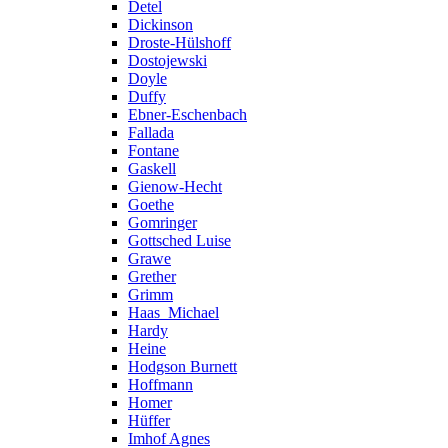
Detel
Dickinson
Droste-Hülshoff
Dostojewski
Doyle
Duffy
Ebner-Eschenbach
Fallada
Fontane
Gaskell
Gienow-Hecht
Goethe
Gomringer
Gottsched Luise
Grawe
Grether
Grimm
Haas_Michael
Hardy
Heine
Hodgson Burnett
Hoffmann
Homer
Hüffer
Imhof Agnes