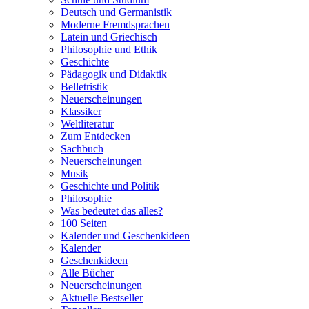
Deutsch und Germanistik
Moderne Fremdsprachen
Latein und Griechisch
Philosophie und Ethik
Geschichte
Pädagogik und Didaktik
Belletristik
Neuerscheinungen
Klassiker
Weltliteratur
Zum Entdecken
Sachbuch
Neuerscheinungen
Musik
Geschichte und Politik
Philosophie
Was bedeutet das alles?
100 Seiten
Kalender und Geschenkideen
Kalender
Geschenkideen
Alle Bücher
Neuerscheinungen
Aktuelle Bestseller