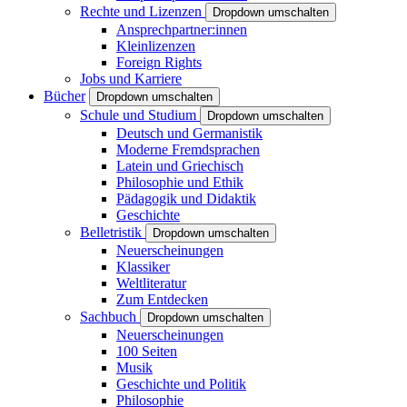
Rechte und Lizenzen
Dropdown umschalten
Ansprechpartner:innen
Kleinlizenzen
Foreign Rights
Jobs und Karriere
Bücher
Dropdown umschalten
Schule und Studium
Dropdown umschalten
Deutsch und Germanistik
Moderne Fremdsprachen
Latein und Griechisch
Philosophie und Ethik
Pädagogik und Didaktik
Geschichte
Belletristik
Dropdown umschalten
Neuerscheinungen
Klassiker
Weltliteratur
Zum Entdecken
Sachbuch
Dropdown umschalten
Neuerscheinungen
100 Seiten
Musik
Geschichte und Politik
Philosophie