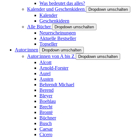
Was bedeutet das alles?
Kalender und Geschenkideen
Dropdown umschalten
Kalender
Geschenkideen
Alle Bücher
Dropdown umschalten
Neuerscheinungen
Aktuelle Bestseller
Topseller
Autor:innen
Dropdown umschalten
Autor:innen von A bis Z
Dropdown umschalten
Alcott
Arnold-Forster
Aurel
Austen
Behrendt Michael
Berend
Bleyer
Boehlau
Brecht
Brontë
Büchner
Busch
Caesar
Cicero