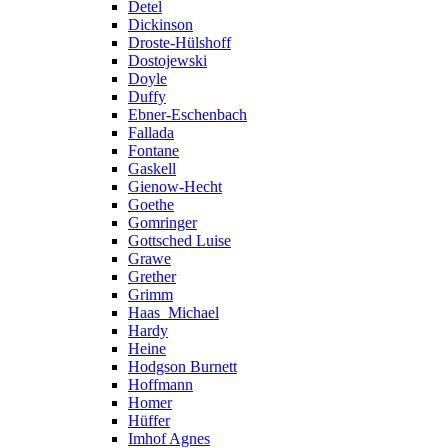
Detel
Dickinson
Droste-Hülshoff
Dostojewski
Doyle
Duffy
Ebner-Eschenbach
Fallada
Fontane
Gaskell
Gienow-Hecht
Goethe
Gomringer
Gottsched Luise
Grawe
Grether
Grimm
Haas_Michael
Hardy
Heine
Hodgson Burnett
Hoffmann
Homer
Hüffer
Imhof Agnes