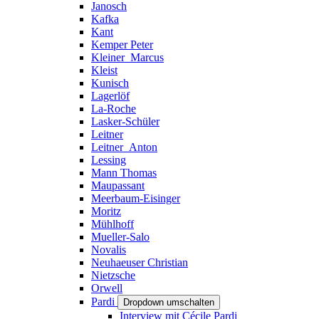
Janosch
Kafka
Kant
Kemper Peter
Kleiner_Marcus
Kleist
Kunisch
Lagerlöf
La-Roche
Lasker-Schüler
Leitner
Leitner_Anton
Lessing
Mann Thomas
Maupassant
Meerbaum-Eisinger
Moritz
Mühlhoff
Mueller-Salo
Novalis
Neuhaeuser Christian
Nietzsche
Orwell
Pardi
Dropdown umschalten
Interview mit Cécile Pardi