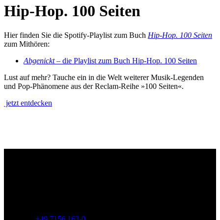
Hip-Hop. 100 Seiten
Hier finden Sie die Spotify-Playlist zum Buch
Hip-Hop. 100 Seiten
zum Mithören:
Abgenickt
– die Playlist zum Buch Hip-Hop. 100 Seiten
Lust auf mehr? Tauche ein in die Welt weiterer Musik-Legenden
und Pop-Phänomene aus der Reclam-Reihe »100 Seiten«.
jetzt entdecken
Philipp Reclam jun. Verlag GmbH
Siemensstr. 32
71254 Ditzingen
Deutschland
Telefon:
+49 7156 163-0