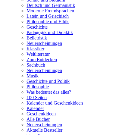
Deutsch und Germanistik
Moderne Fremdsprachen
Latein und Griechisch
Philosophie und Ethik
Geschichte
Pädagogik und Didaktik
Belletristik
Neuerscheinungen
Klassiker
Weltliteratur
Zum Entdecken
Sachbuch
Neuerscheinungen
Musik
Geschichte und Politik
Philosophie
Was bedeutet das alles?
100 Seiten
Kalender und Geschenkideen
Kalender
Geschenkideen
Alle Bücher
Neuerscheinungen
Aktuelle Bestseller