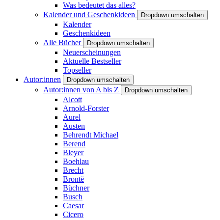
Was bedeutet das alles?
Kalender und Geschenkideen
Dropdown umschalten
Kalender
Geschenkideen
Alle Bücher
Dropdown umschalten
Neuerscheinungen
Aktuelle Bestseller
Topseller
Autor:innen
Dropdown umschalten
Autor:innen von A bis Z
Dropdown umschalten
Alcott
Arnold-Forster
Aurel
Austen
Behrendt Michael
Berend
Bleyer
Boehlau
Brecht
Brontë
Büchner
Busch
Caesar
Cicero