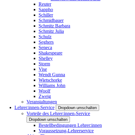
Reuter
Sappho
Schiller
Schmidbauer
Schmitz Barbara
Schmitz Julia
Schulz
Seghers
Seneca
Shakespeare
Shelley
Storm
Vise
Wendt Gunna
Wietschorke
Williams John
Woolf
Zweig
Veranstaltungen
Lehrer:innen-Service
Dropdown umschalten
Vorteile des Lehrer:innen-Service
Dropdown umschalten
Bestellbedingungen Lehrer:innen
Voraussetzung-Lehrerservice