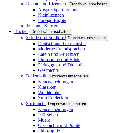
Rechte und Lizenzen
Dropdown umschalten
Ansprechpartner:innen
Kleinlizenzen
Foreign Rights
Jobs und Karriere
Bücher
Dropdown umschalten
Schule und Studium
Dropdown umschalten
Deutsch und Germanistik
Moderne Fremdsprachen
Latein und Griechisch
Philosophie und Ethik
Pädagogik und Didaktik
Geschichte
Belletristik
Dropdown umschalten
Neuerscheinungen
Klassiker
Weltliteratur
Zum Entdecken
Sachbuch
Dropdown umschalten
Neuerscheinungen
100 Seiten
Musik
Geschichte und Politik
Philosophie