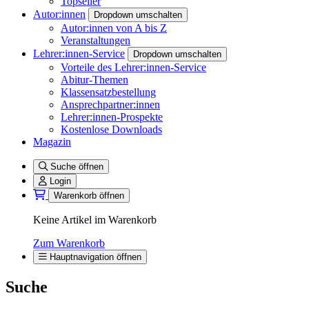
Topseller
Autor:innen
Dropdown umschalten
Autor:innen von A bis Z
Veranstaltungen
Lehrer:innen-Service
Dropdown umschalten
Vorteile des Lehrer:innen-Service
Abitur-Themen
Klassensatzbestellung
Ansprechpartner:innen
Lehrer:innen-Prospekte
Kostenlose Downloads
Magazin
Suche öffnen
Login
Warenkorb öffnen
Keine Artikel im Warenkorb
Zum Warenkorb
Hauptnavigation öffnen
Suche