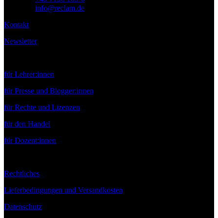
E-Mail:
info@reclam.de
Kontakt
Newsletter
Service
für Lehrer:innen
für Presse und Blogger:innen
für Rechte und Lizenzen
für den Handel
für Dozent:innen
Rechtliches
Lieferbedingungen und Versandkosten
Datenschutz