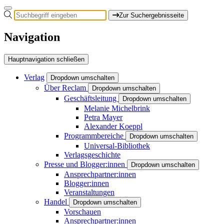
Zur Suchergebnisseite
Navigation
Hauptnavigation schließen
Verlag
Dropdown umschalten
Über Reclam
Dropdown umschalten
Geschäftsleitung
Dropdown umschalten
Melanie Michelbrink
Petra Mayer
Alexander Koeppl
Programmbereiche
Dropdown umschalten
Universal-Bibliothek
Verlagsgeschichte
Presse und Blogger:innen
Dropdown umschalten
Ansprechpartner:innen
Blogger:innen
Veranstaltungen
Handel
Dropdown umschalten
Vorschauen
Ansprechpartner:innen