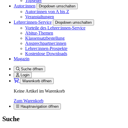
Topseller
Autor:innen
Dropdown umschalten
Autor:innen von A bis Z
Veranstaltungen
Lehrer:innen-Service
Dropdown umschalten
Vorteile des Lehrer:innen-Service
Abitur-Themen
Klassensatzbestellung
Ansprechpartner:innen
Lehrer:innen-Prospekte
Kostenlose Downloads
Magazin
Suche öffnen
Login
Warenkorb öffnen
Keine Artikel im Warenkorb
Zum Warenkorb
Hauptnavigation öffnen
Suche