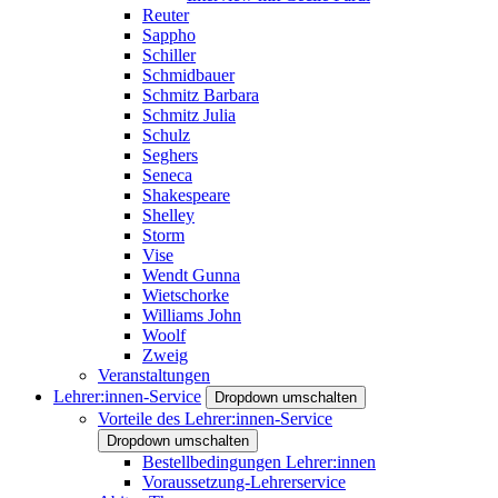
Reuter
Sappho
Schiller
Schmidbauer
Schmitz Barbara
Schmitz Julia
Schulz
Seghers
Seneca
Shakespeare
Shelley
Storm
Vise
Wendt Gunna
Wietschorke
Williams John
Woolf
Zweig
Veranstaltungen
Lehrer:innen-Service
Dropdown umschalten
Vorteile des Lehrer:innen-Service
Dropdown umschalten
Bestellbedingungen Lehrer:innen
Voraussetzung-Lehrerservice