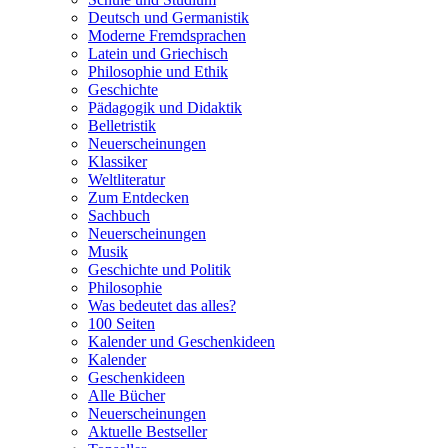
Deutsch und Germanistik
Moderne Fremdsprachen
Latein und Griechisch
Philosophie und Ethik
Geschichte
Pädagogik und Didaktik
Belletristik
Neuerscheinungen
Klassiker
Weltliteratur
Zum Entdecken
Sachbuch
Neuerscheinungen
Musik
Geschichte und Politik
Philosophie
Was bedeutet das alles?
100 Seiten
Kalender und Geschenkideen
Kalender
Geschenkideen
Alle Bücher
Neuerscheinungen
Aktuelle Bestseller