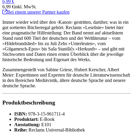
6,99 €
6,99 €
inkl. MwSt.
Bei einem unserer Partner kaufen
Immer wieder wird über den ›Kanon‹ gestritten, darüber, was in ein
gut sortiertes Bücherregal gehört. Reclams »Leseliste« bietet hier
eine pragmatische Hilfestellung: Der Band nennt auf aktuellstem
Stand rund 600 Titel der deutschen und der Weltliteratur – vom
»Hildebrandslied« bis zu Juli Zehs »Unterleuten«, vom
»Gilgamesch-Epos« bis Saša Stanišićs »Herkunft« – und gibt mit
Stichworten und Daten einen ersten Überblick über die jeweilige
historische Bedeutung und Eigenart des Werks.
Zusammengestellt von Sabine Griese, Hubert Kerscher, Albert
Meier: Expertinnen und Experten für deutsche Literaturwissenschaft
in den Bereichen Mediävistik, ältere deutsche Sprache und neuere
deutsche Sprache.
Produktbeschreibung
ISBN:
978-3-15-961711-4
Produktart:
E-Book
Ausstattung:
E101
Reihe:
Reclams Universal-Bibliothek