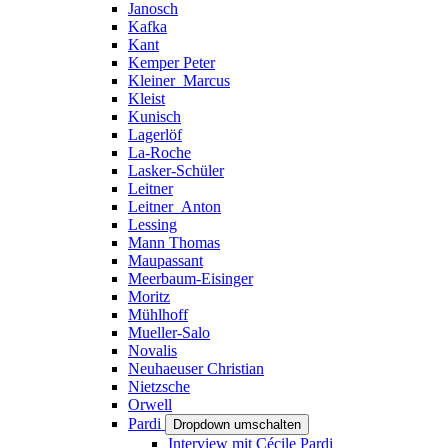
Janosch
Kafka
Kant
Kemper Peter
Kleiner_Marcus
Kleist
Kunisch
Lagerlöf
La-Roche
Lasker-Schüler
Leitner
Leitner_Anton
Lessing
Mann Thomas
Maupassant
Meerbaum-Eisinger
Moritz
Mühlhoff
Mueller-Salo
Novalis
Neuhaeuser Christian
Nietzsche
Orwell
Pardi
Dropdown umschalten
Interview mit Cécile Pardi