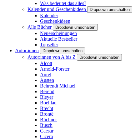
Was bedeutet das alles?
Kalender und Geschenkideen
Dropdown umschalten
Kalender
Geschenkideen
Alle Bücher
Dropdown umschalten
Neuerscheinungen
Aktuelle Bestseller
Topseller
Autor:innen
Dropdown umschalten
Autor:innen von A bis Z
Dropdown umschalten
Alcott
Arnold-Forster
Aurel
Austen
Behrendt Michael
Berend
Bleyer
Boehlau
Brecht
Brontë
Büchner
Busch
Caesar
Cicero