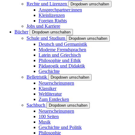
Rechte und Lizenzen
Dropdown umschalten
Ansprechpartner:innen
Kleinlizenzen
Foreign Rights
Jobs und Karriere
Bücher
Dropdown umschalten
Schule und Studium
Dropdown umschalten
Deutsch und Germanistik
Moderne Fremdsprachen
Latein und Griechisch
Philosophie und Ethik
Pädagogik und Didaktik
Geschichte
Belletristik
Dropdown umschalten
Neuerscheinungen
Klassiker
Weltliteratur
Zum Entdecken
Sachbuch
Dropdown umschalten
Neuerscheinungen
100 Seiten
Musik
Geschichte und Politik
Philosophie