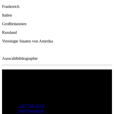
Frankreich
Italien
Großbritannien
Russland
Vereinigte Staaten von Amerika
Auswahlbibliographie
Philipp Reclam jun. Verlag GmbH
Siemensstr. 32
71254 Ditzingen
Deutschland
Telefon:
+49 7156 163-0
E-Mail:
info@reclam.de