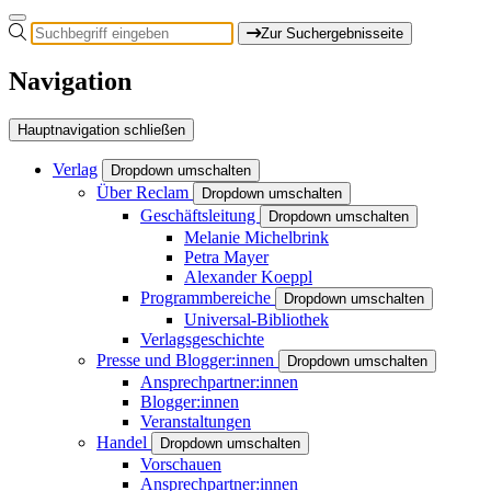
Zur Suchergebnisseite
Navigation
Hauptnavigation schließen
Verlag
Dropdown umschalten
Über Reclam
Dropdown umschalten
Geschäftsleitung
Dropdown umschalten
Melanie Michelbrink
Petra Mayer
Alexander Koeppl
Programmbereiche
Dropdown umschalten
Universal-Bibliothek
Verlagsgeschichte
Presse und Blogger:innen
Dropdown umschalten
Ansprechpartner:innen
Blogger:innen
Veranstaltungen
Handel
Dropdown umschalten
Vorschauen
Ansprechpartner:innen