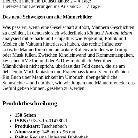
Lieferzeit innerhalb Deutschlands: 2 – 4 Tage
Lieferzeit für Lieferungen ins Ausland: 3 – 7 Tage
Das neue Schweigen um alte Männerbilder
Was passiert, wenn eine Gesellschaft aufhört, Männern Geschichten
zu erzählen, in denen sie sich wiederfinden können?
Not am Mann
analysiert mit Schärfe und Empathie, wie Popkultur, Politik und
Medien ein Vakuum hinterlassen haben, das rechte Influencer,
toxische Männerforen und autoritäre Rollenvorbilder wie Trump
oder Musk füllen. Zwischen Kinoleinwand und Kommentarspalten,
zwischen #MeToo und der AfD wird deutlich: Wer über
Männlichkeit nicht spricht, überlässt das Feld denen, die sie am
liebsten in Machtfantasien und Frauenhass konservieren möchten.
Ein Buch über Männlichkeit im Umbruch, über gefährliche
Sehnsüchte – und darüber, wie wir Jungen und Männern wieder das
Gefühl geben können, gesehen zu werden.
Produktbeschreibung
150 Seiten
ISBN:
978-3-15-014780-1
Produktart:
Taschenbuch
Abmessung:
148 mm x 96 mm
Reihe:
Reclams Universal-Bibliothek