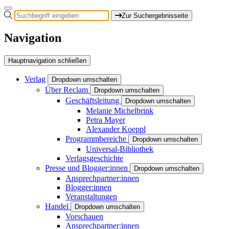
Zur Suchergebnisseite
Navigation
Hauptnavigation schließen
Verlag
Dropdown umschalten
Über Reclam
Dropdown umschalten
Geschäftsleitung
Dropdown umschalten
Melanie Michelbrink
Petra Mayer
Alexander Koeppl
Programmbereiche
Dropdown umschalten
Universal-Bibliothek
Verlagsgeschichte
Presse und Blogger:innen
Dropdown umschalten
Ansprechpartner:innen
Blogger:innen
Veranstaltungen
Handel
Dropdown umschalten
Vorschauen
Ansprechpartner:innen