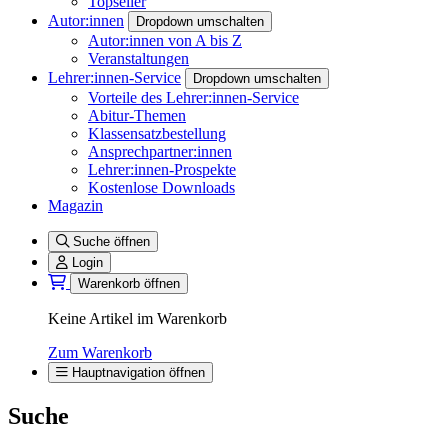
Topseller
Autor:innen
Dropdown umschalten
Autor:innen von A bis Z
Veranstaltungen
Lehrer:innen-Service
Dropdown umschalten
Vorteile des Lehrer:innen-Service
Abitur-Themen
Klassensatzbestellung
Ansprechpartner:innen
Lehrer:innen-Prospekte
Kostenlose Downloads
Magazin
Suche öffnen
Login
Warenkorb öffnen
Keine Artikel im Warenkorb
Zum Warenkorb
Hauptnavigation öffnen
Suche