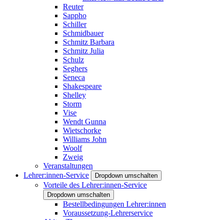
Reuter
Sappho
Schiller
Schmidbauer
Schmitz Barbara
Schmitz Julia
Schulz
Seghers
Seneca
Shakespeare
Shelley
Storm
Vise
Wendt Gunna
Wietschorke
Williams John
Woolf
Zweig
Veranstaltungen
Lehrer:innen-Service
Dropdown umschalten
Vorteile des Lehrer:innen-Service
Dropdown umschalten
Bestellbedingungen Lehrer:innen
Voraussetzung-Lehrerservice