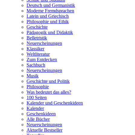
Deutsch und Germanistik
Moderne Fremdsprachen
Latein und Griechisch
Philosophie und Ethik
Geschichte
Pädagogik und Didaktik
Belletristik
Neuerscheinungen
Klassiker
Weltliteratur
Zum Entdecken
Sachbuch
Neuerscheinungen
Musik
Geschichte und Politik
Philosophie
Was bedeutet das alles?
100 Seiten
Kalender und Geschenkideen
Kalender
Geschenkideen
Alle Bücher
Neuerscheinungen
Aktuelle Bestseller