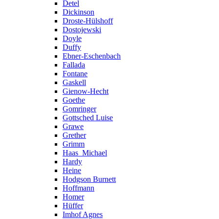
Detel
Dickinson
Droste-Hülshoff
Dostojewski
Doyle
Duffy
Ebner-Eschenbach
Fallada
Fontane
Gaskell
Gienow-Hecht
Goethe
Gomringer
Gottsched Luise
Grawe
Grether
Grimm
Haas_Michael
Hardy
Heine
Hodgson Burnett
Hoffmann
Homer
Hüffer
Imhof Agnes