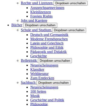
Rechte und Lizenzen
Dropdown umschalten
Ansprechpartner:innen
Kleinlizenzen
Foreign Rights
Jobs und Karriere
Bücher
Dropdown umschalten
Schule und Studium
Dropdown umschalten
Deutsch und Germanistik
Moderne Fremdsprachen
Latein und Griechisch
Philosophie und Ethik
Pädagogik und Didaktik
Geschichte
Belletristik
Dropdown umschalten
Neuerscheinungen
Klassiker
Weltliteratur
Zum Entdecken
Sachbuch
Dropdown umschalten
Neuerscheinungen
100 Seiten
Musik
Geschichte und Politik
Philosophie