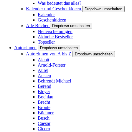
Was bedeutet das alles?
Kalender und Geschenkideen
Dropdown umschalten
Kalender
Geschenkideen
Alle Bücher
Dropdown umschalten
Neuerscheinungen
Aktuelle Bestseller
Topseller
Autor:innen
Dropdown umschalten
Autor:innen von A bis Z
Dropdown umschalten
Alcott
Arnold-Forster
Aurel
Austen
Behrendt Michael
Berend
Bleyer
Boehlau
Brecht
Brontë
Büchner
Busch
Caesar
Cicero