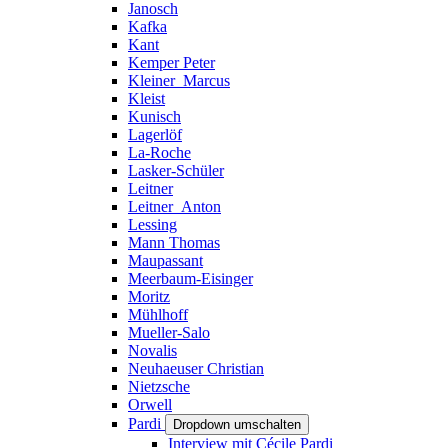
Janosch
Kafka
Kant
Kemper Peter
Kleiner_Marcus
Kleist
Kunisch
Lagerlöf
La-Roche
Lasker-Schüler
Leitner
Leitner_Anton
Lessing
Mann Thomas
Maupassant
Meerbaum-Eisinger
Moritz
Mühlhoff
Mueller-Salo
Novalis
Neuhaeuser Christian
Nietzsche
Orwell
Pardi
Dropdown umschalten
Interview mit Cécile Pardi