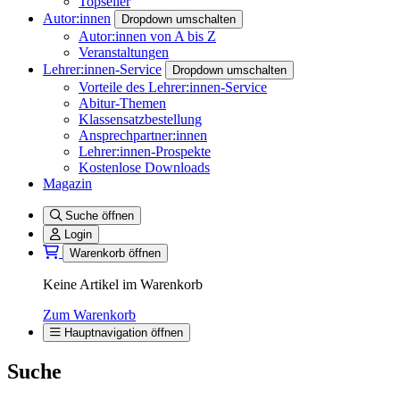
Topseller
Autor:innen
Dropdown umschalten
Autor:innen von A bis Z
Veranstaltungen
Lehrer:innen-Service
Dropdown umschalten
Vorteile des Lehrer:innen-Service
Abitur-Themen
Klassensatzbestellung
Ansprechpartner:innen
Lehrer:innen-Prospekte
Kostenlose Downloads
Magazin
Suche öffnen
Login
Warenkorb öffnen
Keine Artikel im Warenkorb
Zum Warenkorb
Hauptnavigation öffnen
Suche