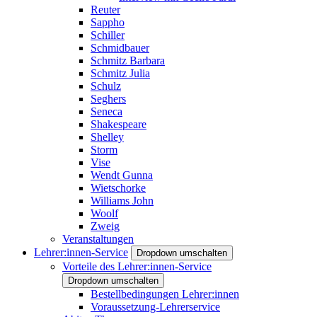
Reuter
Sappho
Schiller
Schmidbauer
Schmitz Barbara
Schmitz Julia
Schulz
Seghers
Seneca
Shakespeare
Shelley
Storm
Vise
Wendt Gunna
Wietschorke
Williams John
Woolf
Zweig
Veranstaltungen
Lehrer:innen-Service
Dropdown umschalten
Vorteile des Lehrer:innen-Service
Dropdown umschalten
Bestellbedingungen Lehrer:innen
Voraussetzung-Lehrerservice