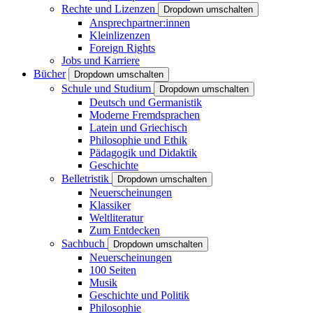
Rechte und Lizenzen
Dropdown umschalten
Ansprechpartner:innen
Kleinlizenzen
Foreign Rights
Jobs und Karriere
Bücher
Dropdown umschalten
Schule und Studium
Dropdown umschalten
Deutsch und Germanistik
Moderne Fremdsprachen
Latein und Griechisch
Philosophie und Ethik
Pädagogik und Didaktik
Geschichte
Belletristik
Dropdown umschalten
Neuerscheinungen
Klassiker
Weltliteratur
Zum Entdecken
Sachbuch
Dropdown umschalten
Neuerscheinungen
100 Seiten
Musik
Geschichte und Politik
Philosophie