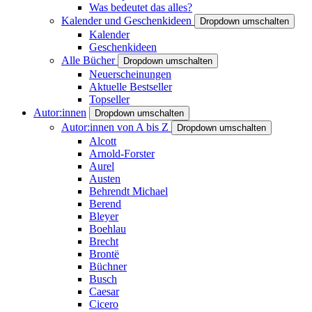
Was bedeutet das alles?
Kalender und Geschenkideen
Dropdown umschalten
Kalender
Geschenkideen
Alle Bücher
Dropdown umschalten
Neuerscheinungen
Aktuelle Bestseller
Topseller
Autor:innen
Dropdown umschalten
Autor:innen von A bis Z
Dropdown umschalten
Alcott
Arnold-Forster
Aurel
Austen
Behrendt Michael
Berend
Bleyer
Boehlau
Brecht
Brontë
Büchner
Busch
Caesar
Cicero