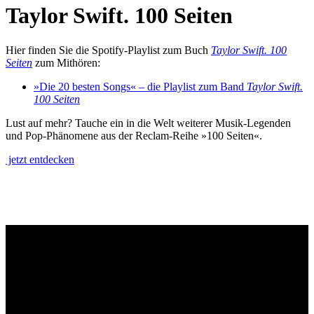
Taylor Swift. 100 Seiten
Hier finden Sie die Spotify-Playlist zum Buch
Taylor Swift. 100
Seiten
zum Mithören:
»Die 20 besten Songs« – die Playlist zum Band
Taylor Swift.
100 Seiten
Lust auf mehr? Tauche ein in die Welt weiterer Musik-Legenden
und Pop-Phänomene aus der Reclam-Reihe »100 Seiten«.
jetzt entdecken
Philipp Reclam jun. Verlag GmbH
Siemensstr. 32
71254 Ditzingen
Deutschland