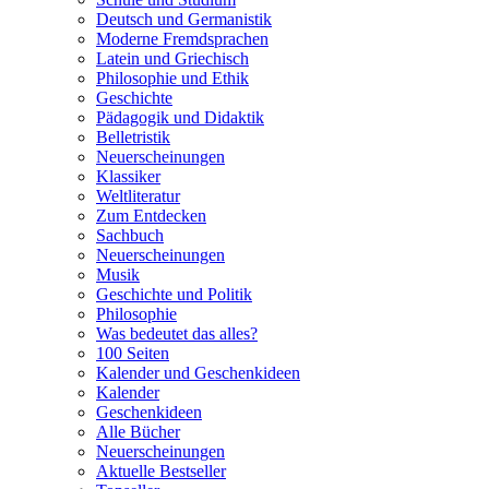
Deutsch und Germanistik
Moderne Fremdsprachen
Latein und Griechisch
Philosophie und Ethik
Geschichte
Pädagogik und Didaktik
Belletristik
Neuerscheinungen
Klassiker
Weltliteratur
Zum Entdecken
Sachbuch
Neuerscheinungen
Musik
Geschichte und Politik
Philosophie
Was bedeutet das alles?
100 Seiten
Kalender und Geschenkideen
Kalender
Geschenkideen
Alle Bücher
Neuerscheinungen
Aktuelle Bestseller