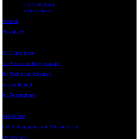
Telefon:
+49 7156 163-0
E-Mail:
info@reclam.de
Kontakt
Newsletter
Service
für Lehrer:innen
für Presse und Blogger:innen
für Rechte und Lizenzen
für den Handel
für Dozent:innen
Rechtliches
Lieferbedingungen und Versandkosten
Datenschutz