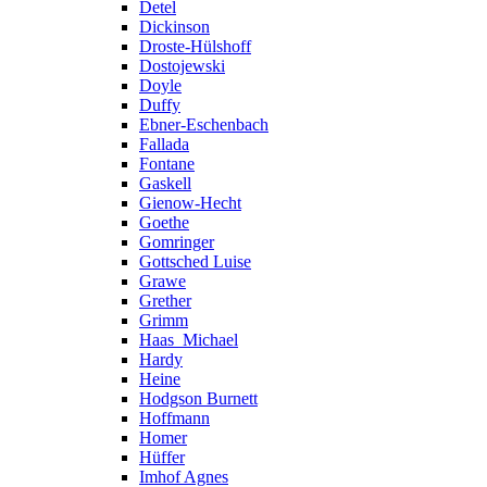
Detel
Dickinson
Droste-Hülshoff
Dostojewski
Doyle
Duffy
Ebner-Eschenbach
Fallada
Fontane
Gaskell
Gienow-Hecht
Goethe
Gomringer
Gottsched Luise
Grawe
Grether
Grimm
Haas_Michael
Hardy
Heine
Hodgson Burnett
Hoffmann
Homer
Hüffer
Imhof Agnes