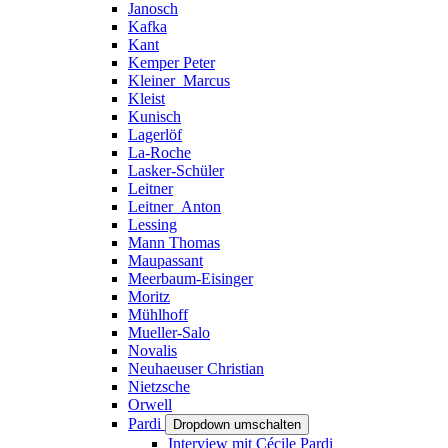
Janosch
Kafka
Kant
Kemper Peter
Kleiner_Marcus
Kleist
Kunisch
Lagerlöf
La-Roche
Lasker-Schüler
Leitner
Leitner_Anton
Lessing
Mann Thomas
Maupassant
Meerbaum-Eisinger
Moritz
Mühlhoff
Mueller-Salo
Novalis
Neuhaeuser Christian
Nietzsche
Orwell
Pardi
Dropdown umschalten
Interview mit Cécile Pardi