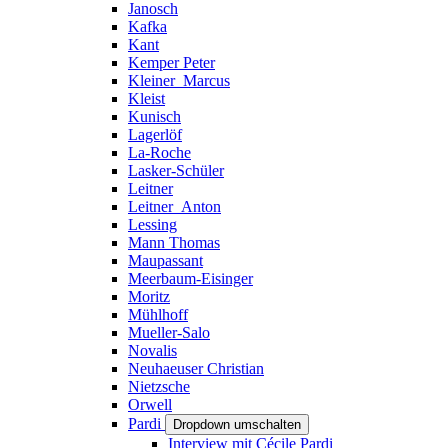
Janosch
Kafka
Kant
Kemper Peter
Kleiner_Marcus
Kleist
Kunisch
Lagerlöf
La-Roche
Lasker-Schüler
Leitner
Leitner_Anton
Lessing
Mann Thomas
Maupassant
Meerbaum-Eisinger
Moritz
Mühlhoff
Mueller-Salo
Novalis
Neuhaeuser Christian
Nietzsche
Orwell
Pardi
Dropdown umschalten
Interview mit Cécile Pardi