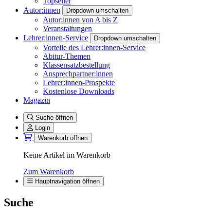
Topseller
Autor:innen
Dropdown umschalten
Autor:innen von A bis Z
Veranstaltungen
Lehrer:innen-Service
Dropdown umschalten
Vorteile des Lehrer:innen-Service
Abitur-Themen
Klassensatzbestellung
Ansprechpartner:innen
Lehrer:innen-Prospekte
Kostenlose Downloads
Magazin
Suche öffnen
Login
Warenkorb öffnen
Keine Artikel im Warenkorb
Zum Warenkorb
Hauptnavigation öffnen
Suche