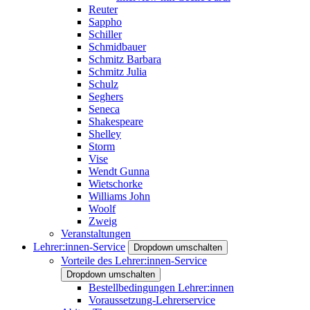
Reuter
Sappho
Schiller
Schmidbauer
Schmitz Barbara
Schmitz Julia
Schulz
Seghers
Seneca
Shakespeare
Shelley
Storm
Vise
Wendt Gunna
Wietschorke
Williams John
Woolf
Zweig
Veranstaltungen
Lehrer:innen-Service
Dropdown umschalten
Vorteile des Lehrer:innen-Service
Dropdown umschalten
Bestellbedingungen Lehrer:innen
Voraussetzung-Lehrerservice