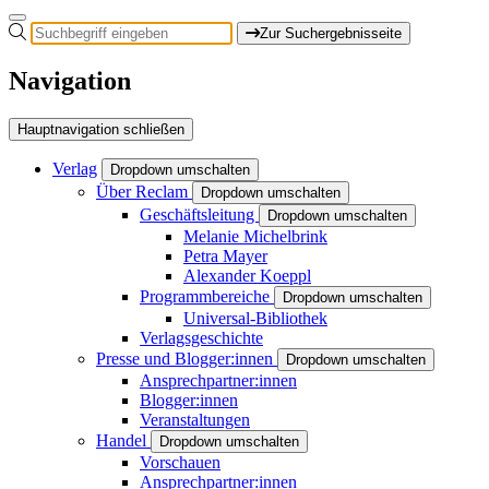
Zur Suchergebnisseite
Navigation
Hauptnavigation schließen
Verlag
Dropdown umschalten
Über Reclam
Dropdown umschalten
Geschäftsleitung
Dropdown umschalten
Melanie Michelbrink
Petra Mayer
Alexander Koeppl
Programmbereiche
Dropdown umschalten
Universal-Bibliothek
Verlagsgeschichte
Presse und Blogger:innen
Dropdown umschalten
Ansprechpartner:innen
Blogger:innen
Veranstaltungen
Handel
Dropdown umschalten
Vorschauen
Ansprechpartner:innen