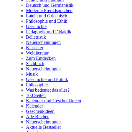
Deutsch und Germanistik
Moderne Fremdsprachen
Latein und Griechisch
Philosophie und Ethik
Geschichte
Pädagogik und Didaktik
Belletristik
Neuerscheinungen
Klassiker
Weltliteratur
Zum Entdecken
Sachbuch
Neuerscheinungen
Musik
Geschichte und Politik
Philosophie
Was bedeutet das alles?
100 Seiten
Kalender und Geschenkideen
Kalender
Geschenkideen
Alle Bücher
Neuerscheinungen
Aktuelle Bestseller