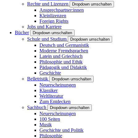
Rechte und Lizenzen
Dropdown umschalten
Ansprechpartner:innen
Kleinlizenzen
Foreign Rights
Jobs und Karriere
Bücher
Dropdown umschalten
Schule und Studium
Dropdown umschalten
Deutsch und Germanistik
Moderne Fremdsprachen
Latein und Griechisch
Philosophie und Ethik
Pädagogik und Didaktik
Geschichte
Belletristik
Dropdown umschalten
Neuerscheinungen
Klassiker
Weltliteratur
Zum Entdecken
Sachbuch
Dropdown umschalten
Neuerscheinungen
100 Seiten
Musik
Geschichte und Politik
Philosophie