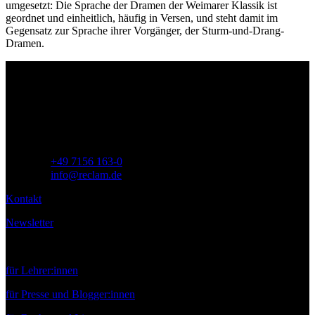
umgesetzt: Die Sprache der Dramen der Weimarer Klassik ist
geordnet und einheitlich, häufig in Versen, und steht damit im
Gegensatz zur Sprache ihrer Vorgänger, der Sturm-und-Drang-
Dramen.
Philipp Reclam jun. Verlag GmbH
Siemensstr. 32
71254 Ditzingen
Deutschland
Telefon:
+49 7156 163-0
E-Mail:
info@reclam.de
Kontakt
Newsletter
Service
für Lehrer:innen
für Presse und Blogger:innen