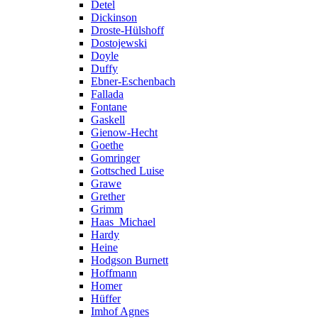
Detel
Dickinson
Droste-Hülshoff
Dostojewski
Doyle
Duffy
Ebner-Eschenbach
Fallada
Fontane
Gaskell
Gienow-Hecht
Goethe
Gomringer
Gottsched Luise
Grawe
Grether
Grimm
Haas_Michael
Hardy
Heine
Hodgson Burnett
Hoffmann
Homer
Hüffer
Imhof Agnes