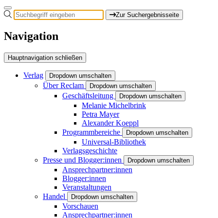
Zur Suchergebnisseite
Navigation
Hauptnavigation schließen
Verlag
Dropdown umschalten
Über Reclam
Dropdown umschalten
Geschäftsleitung
Dropdown umschalten
Melanie Michelbrink
Petra Mayer
Alexander Koeppl
Programmbereiche
Dropdown umschalten
Universal-Bibliothek
Verlagsgeschichte
Presse und Blogger:innen
Dropdown umschalten
Ansprechpartner:innen
Blogger:innen
Veranstaltungen
Handel
Dropdown umschalten
Vorschauen
Ansprechpartner:innen