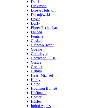
Detel
Dickinson
Droste-Hülshoff
Dostojewski
Doyle
Duffy
Ebner-Eschenbach
Fallada
Fontane
Gaskell
Gienow-Hecht
Goethe
Gomringer
Gottsched Luise
Grawe
Grether
Grimm
Haas_Michael
Hardy
Heine
Hodgson Burnett
Hoffmann
Homer
Hüffer
Imhof Agnes