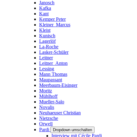
Janosch
Kafka
Kant
Kemper Peter
Kleiner_Marcus
Kleist
Kunisch
Lagerlöf
La-Roche
Lasker-Schüler
Leitner
Leitner_Anton
Lessing
Mann Thomas
Maupassant
Meerbaum-Eisinger
Moritz
Mühlhoff
Mueller-Salo
Novalis
Neuhaeuser Christian
Nietzsche
Orwell
Pardi
Dropdown umschalten
Interview mit Cécile Pardi