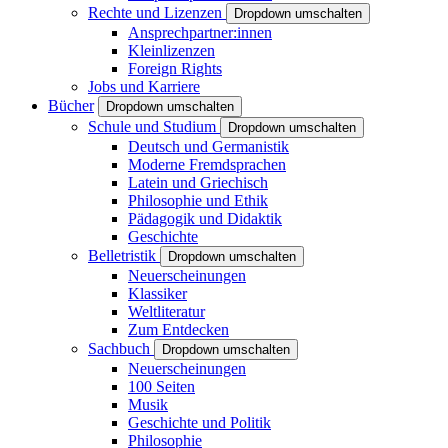
Rechte und Lizenzen
Dropdown umschalten
Ansprechpartner:innen
Kleinlizenzen
Foreign Rights
Jobs und Karriere
Bücher
Dropdown umschalten
Schule und Studium
Dropdown umschalten
Deutsch und Germanistik
Moderne Fremdsprachen
Latein und Griechisch
Philosophie und Ethik
Pädagogik und Didaktik
Geschichte
Belletristik
Dropdown umschalten
Neuerscheinungen
Klassiker
Weltliteratur
Zum Entdecken
Sachbuch
Dropdown umschalten
Neuerscheinungen
100 Seiten
Musik
Geschichte und Politik
Philosophie