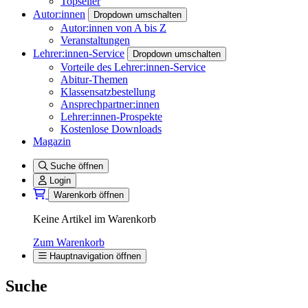
Topseller
Autor:innen
Dropdown umschalten
Autor:innen von A bis Z
Veranstaltungen
Lehrer:innen-Service
Dropdown umschalten
Vorteile des Lehrer:innen-Service
Abitur-Themen
Klassensatzbestellung
Ansprechpartner:innen
Lehrer:innen-Prospekte
Kostenlose Downloads
Magazin
Suche öffnen
Login
Warenkorb öffnen
Keine Artikel im Warenkorb
Zum Warenkorb
Hauptnavigation öffnen
Suche