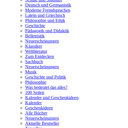
Deutsch und Germanistik
Moderne Fremdsprachen
Latein und Griechisch
Philosophie und Ethik
Geschichte
Pädagogik und Didaktik
Belletristik
Neuerscheinungen
Klassiker
Weltliteratur
Zum Entdecken
Sachbuch
Neuerscheinungen
Musik
Geschichte und Politik
Philosophie
Was bedeutet das alles?
100 Seiten
Kalender und Geschenkideen
Kalender
Geschenkideen
Alle Bücher
Neuerscheinungen
Aktuelle Bestseller