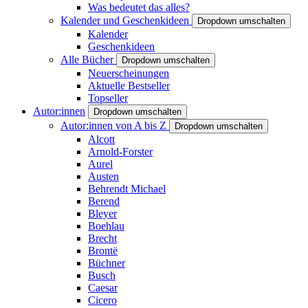
Was bedeutet das alles?
Kalender und Geschenkideen
Dropdown umschalten
Kalender
Geschenkideen
Alle Bücher
Dropdown umschalten
Neuerscheinungen
Aktuelle Bestseller
Topseller
Autor:innen
Dropdown umschalten
Autor:innen von A bis Z
Dropdown umschalten
Alcott
Arnold-Forster
Aurel
Austen
Behrendt Michael
Berend
Bleyer
Boehlau
Brecht
Brontë
Büchner
Busch
Caesar
Cicero