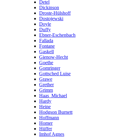
Detel
Dickinson
Droste-Hülshoff
Dostojewski
Doyle
Duffy
Ebner-Eschenbach
Fallada
Fontane
Gaskell
Gienow-Hecht
Goethe
Gomringer
Gottsched Luise
Grawe
Grether
Grimm
Haas_Michael
Hardy
Heine
Hodgson Burnett
Hoffmann
Homer
Hüffer
Imhof Agnes