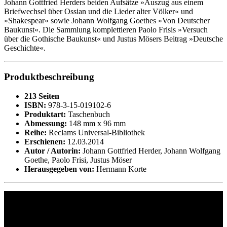
Johann Gottfried Herders beiden Aufsätze »Auszug aus einem
Briefwechsel über Ossian und die Lieder alter Völker« und
»Shakespear« sowie Johann Wolfgang Goethes »Von Deutscher
Baukunst«. Die Sammlung komplettieren Paolo Frisis »Versuch
über die Gothische Baukunst« und Justus Mösers Beitrag »Deutsche
Geschichte«.
Produktbeschreibung
213 Seiten
ISBN:
978-3-15-019102-6
Produktart:
Taschenbuch
Abmessung:
148 mm x 96 mm
Reihe:
Reclams Universal-Bibliothek
Erschienen:
12.03.2014
Autor / Autorin:
Johann Gottfried Herder, Johann Wolfgang
Goethe, Paolo Frisi, Justus Möser
Herausgegeben von:
Hermann Korte
Philipp Reclam jun. Verlag GmbH
Siemensstr. 32
71254 Ditzingen
Deutschland