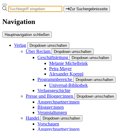
Zur Suchergebnisseite
Navigation
Hauptnavigation schließen
Verlag
Dropdown umschalten
Über Reclam
Dropdown umschalten
Geschäftsleitung
Dropdown umschalten
Melanie Michelbrink
Petra Mayer
Alexander Koeppl
Programmbereiche
Dropdown umschalten
Universal-Bibliothek
Verlagsgeschichte
Presse und Blogger:innen
Dropdown umschalten
Ansprechpartner:innen
Blogger:innen
Veranstaltungen
Handel
Dropdown umschalten
Vorschauen
Ansprechpartner:innen