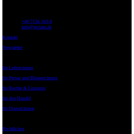
Telefon:
+49 7156 163-0
E-Mail:
info@reclam.de
Kontakt
Newsletter
Service
für Lehrer:innen
für Presse und Blogger:innen
für Rechte & Lizenzen
für den Handel
für Dozent:innen
Rechtliches