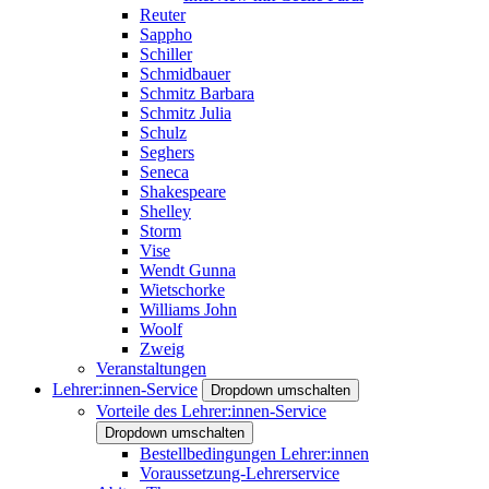
Reuter
Sappho
Schiller
Schmidbauer
Schmitz Barbara
Schmitz Julia
Schulz
Seghers
Seneca
Shakespeare
Shelley
Storm
Vise
Wendt Gunna
Wietschorke
Williams John
Woolf
Zweig
Veranstaltungen
Lehrer:innen-Service
Dropdown umschalten
Vorteile des Lehrer:innen-Service
Dropdown umschalten
Bestellbedingungen Lehrer:innen
Voraussetzung-Lehrerservice