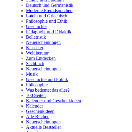
Deutsch und Germanistik
Moderne Fremdsprachen
Latein und Griechisch
Philosophie und Ethik
Geschichte
Pädagogik und Didaktik
Belletristik
Neuerscheinungen
Klassiker
Weltliteratur
Zum Entdecken
Sachbuch
Neuerscheinungen
Musik
Geschichte und Politik
Philosophie
Was bedeutet das alles?
100 Seiten
Kalender und Geschenkideen
Kalender
Geschenkideen
Alle Bücher
Neuerscheinungen
Aktuelle Bestseller