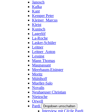
Janosch
Kafka
Kant
Kemper Peter
Kleiner_Marcus
Kleist
Kunisch
Lagerlöf
La-Roche
Lasker-Schüler
Leitner
Leitner_Anton
Lessing
Mann Thomas
Maupassant
Meerbaum-Eisinger
Moritz
Mühlhoff
Mueller-Salo
Novalis
Neuhaeuser Christian
Nietzsche
Orwell
Pardi
Dropdown umschalten
Interview mit Cécile Pardi