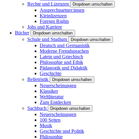
Rechte und Lizenzen
Dropdown umschalten
Ansprechpartner:innen
Kleinlizenzen
Foreign Rights
Jobs und Karriere
Bücher
Dropdown umschalten
Schule und Studium
Dropdown umschalten
Deutsch und Germanistik
Moderne Fremdsprachen
Latein und Griechisch
Philosophie und Ethik
Pädagogik und Didaktik
Geschichte
Belletristik
Dropdown umschalten
Neuerscheinungen
Klassiker
Weltliteratur
Zum Entdecken
Sachbuch
Dropdown umschalten
Neuerscheinungen
100 Seiten
Musik
Geschichte und Politik
Philosophie