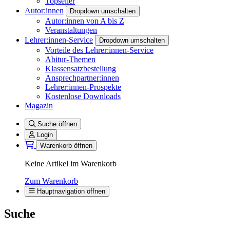
Topseller
Autor:innen
Dropdown umschalten
Autor:innen von A bis Z
Veranstaltungen
Lehrer:innen-Service
Dropdown umschalten
Vorteile des Lehrer:innen-Service
Abitur-Themen
Klassensatzbestellung
Ansprechpartner:innen
Lehrer:innen-Prospekte
Kostenlose Downloads
Magazin
Suche öffnen
Login
Warenkorb öffnen
Keine Artikel im Warenkorb
Zum Warenkorb
Hauptnavigation öffnen
Suche