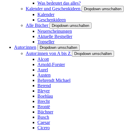
Was bedeutet das alles?
Kalender und Geschenkideen
Dropdown umschalten
Kalender
Geschenkideen
Alle Bücher
Dropdown umschalten
Neuerscheinungen
Aktuelle Bestseller
Topseller
Autor:innen
Dropdown umschalten
Autor:innen von A bis Z
Dropdown umschalten
Alcott
Arnold-Forster
Aurel
Austen
Behrendt Michael
Berend
Bleyer
Boehlau
Brecht
Brontë
Büchner
Busch
Caesar
Cicero