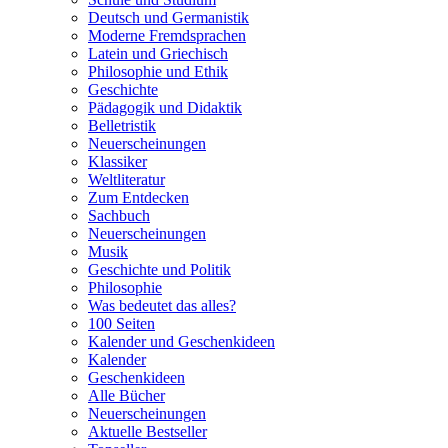
Deutsch und Germanistik
Moderne Fremdsprachen
Latein und Griechisch
Philosophie und Ethik
Geschichte
Pädagogik und Didaktik
Belletristik
Neuerscheinungen
Klassiker
Weltliteratur
Zum Entdecken
Sachbuch
Neuerscheinungen
Musik
Geschichte und Politik
Philosophie
Was bedeutet das alles?
100 Seiten
Kalender und Geschenkideen
Kalender
Geschenkideen
Alle Bücher
Neuerscheinungen
Aktuelle Bestseller