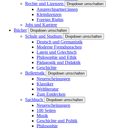
Rechte und Lizenzen
Dropdown umschalten
Ansprechpartner:innen
Kleinlizenzen
Foreign Rights
Jobs und Karriere
Bücher
Dropdown umschalten
Schule und Studium
Dropdown umschalten
Deutsch und Germanistik
Moderne Fremdsprachen
Latein und Griechisch
Philosophie und Ethik
Pädagogik und Didaktik
Geschichte
Belletristik
Dropdown umschalten
Neuerscheinungen
Klassiker
Weltliteratur
Zum Entdecken
Sachbuch
Dropdown umschalten
Neuerscheinungen
100 Seiten
Musik
Geschichte und Politik
Philosophie