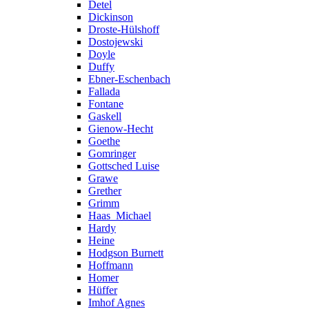
Detel
Dickinson
Droste-Hülshoff
Dostojewski
Doyle
Duffy
Ebner-Eschenbach
Fallada
Fontane
Gaskell
Gienow-Hecht
Goethe
Gomringer
Gottsched Luise
Grawe
Grether
Grimm
Haas_Michael
Hardy
Heine
Hodgson Burnett
Hoffmann
Homer
Hüffer
Imhof Agnes