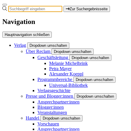
Zur Suchergebnisseite
Navigation
Hauptnavigation schließen
Verlag
Dropdown umschalten
Über Reclam
Dropdown umschalten
Geschäftsleitung
Dropdown umschalten
Melanie Michelbrink
Petra Mayer
Alexander Koeppl
Programmbereiche
Dropdown umschalten
Universal-Bibliothek
Verlagsgeschichte
Presse und Blogger:innen
Dropdown umschalten
Ansprechpartner:innen
Blogger:innen
Veranstaltungen
Handel
Dropdown umschalten
Vorschauen
Ansprechpartner:innen