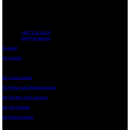
71254 Ditzingen
Deutschland
Telefon:
+49 7156 163-0
E-Mail:
info@reclam.de
Kontakt
Newsletter
Service
für Lehrer:innen
für Presse und Blogger:innen
für Rechte und Lizenzen
für den Handel
für Dozent:innen