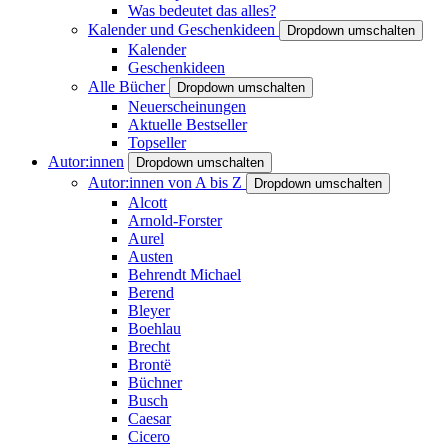
Was bedeutet das alles?
Kalender und Geschenkideen
Dropdown umschalten
Kalender
Geschenkideen
Alle Bücher
Dropdown umschalten
Neuerscheinungen
Aktuelle Bestseller
Topseller
Autor:innen
Dropdown umschalten
Autor:innen von A bis Z
Dropdown umschalten
Alcott
Arnold-Forster
Aurel
Austen
Behrendt Michael
Berend
Bleyer
Boehlau
Brecht
Brontë
Büchner
Busch
Caesar
Cicero