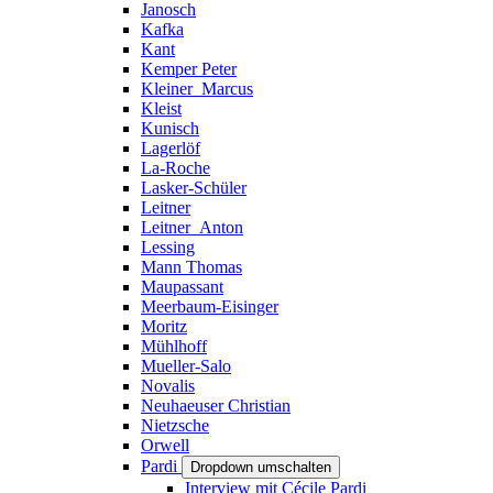
Janosch
Kafka
Kant
Kemper Peter
Kleiner_Marcus
Kleist
Kunisch
Lagerlöf
La-Roche
Lasker-Schüler
Leitner
Leitner_Anton
Lessing
Mann Thomas
Maupassant
Meerbaum-Eisinger
Moritz
Mühlhoff
Mueller-Salo
Novalis
Neuhaeuser Christian
Nietzsche
Orwell
Pardi
Dropdown umschalten
Interview mit Cécile Pardi