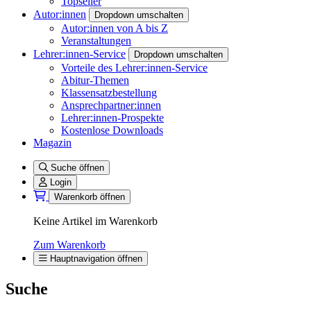
Topseller
Autor:innen
Dropdown umschalten
Autor:innen von A bis Z
Veranstaltungen
Lehrer:innen-Service
Dropdown umschalten
Vorteile des Lehrer:innen-Service
Abitur-Themen
Klassensatzbestellung
Ansprechpartner:innen
Lehrer:innen-Prospekte
Kostenlose Downloads
Magazin
Suche öffnen
Login
Warenkorb öffnen
Keine Artikel im Warenkorb
Zum Warenkorb
Hauptnavigation öffnen
Suche