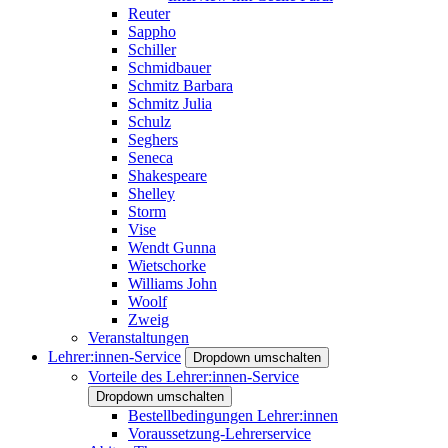
Reuter
Sappho
Schiller
Schmidbauer
Schmitz Barbara
Schmitz Julia
Schulz
Seghers
Seneca
Shakespeare
Shelley
Storm
Vise
Wendt Gunna
Wietschorke
Williams John
Woolf
Zweig
Veranstaltungen
Lehrer:innen-Service
Dropdown umschalten
Vorteile des Lehrer:innen-Service
Dropdown umschalten
Bestellbedingungen Lehrer:innen
Voraussetzung-Lehrerservice