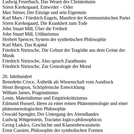
Ludwig Feuerbach, Das Wesen des Christentums
Sören Kierkegaard, Entweder – Oder
Max Stirner, Der Einzige und sein Eigentum
Karl Marx / Friedrich Engels, Manifest der Kommunistischen Partei
Sören Kierkegaard, Die Krankheit zum Tode
John Stuart Mill, Über die Freiheit
John Stuart Mill, Utilitarismus
Herbert Spencer, System der synthetischen Philosophie
Karl Marx, Das Kapital
Friedrich Nietzsche, Die Geburt der Tragödie aus dem Geiste der
Musik
Friedrich Nietzsche, Also sprach Zarathustra
Friedrich Nietzsche, Zur Genealogie der Moral
20. Jahrhundert
Benedetto Croce, Ästhetik als Wissenschaft vom Ausdruck
Henri Bergson, Schöpferische Entwicklung
William James, Pragmatismus
Lenin, Materialismus und Empiriokritizismus
Edmund Husserl, Ideen zu einer reinen Phänomenologie und einer
phänomenologischen Philosophie
Oswald Spengler, Der Untergang des Abendlandes
Ludwig Wittgenstein, Tractatus logico-philosophicus
Georg Lukács, Geschichte und Klassenbewusstsein
Ernst Cassirer, Philosophie der symbolischen Formen