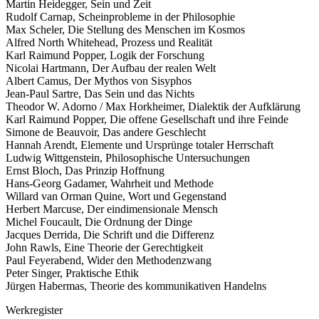
Martin Heidegger, Sein und Zeit
Rudolf Carnap, Scheinprobleme in der Philosophie
Max Scheler, Die Stellung des Menschen im Kosmos
Alfred North Whitehead, Prozess und Realität
Karl Raimund Popper, Logik der Forschung
Nicolai Hartmann, Der Aufbau der realen Welt
Albert Camus, Der Mythos von Sisyphos
Jean-Paul Sartre, Das Sein und das Nichts
Theodor W. Adorno / Max Horkheimer, Dialektik der Aufklärung
Karl Raimund Popper, Die offene Gesellschaft und ihre Feinde
Simone de Beauvoir, Das andere Geschlecht
Hannah Arendt, Elemente und Ursprünge totaler Herrschaft
Ludwig Wittgenstein, Philosophische Untersuchungen
Ernst Bloch, Das Prinzip Hoffnung
Hans-Georg Gadamer, Wahrheit und Methode
Willard van Orman Quine, Wort und Gegenstand
Herbert Marcuse, Der eindimensionale Mensch
Michel Foucault, Die Ordnung der Dinge
Jacques Derrida, Die Schrift und die Differenz
John Rawls, Eine Theorie der Gerechtigkeit
Paul Feyerabend, Wider den Methodenzwang
Peter Singer, Praktische Ethik
Jürgen Habermas, Theorie des kommunikativen Handelns
Werkregister