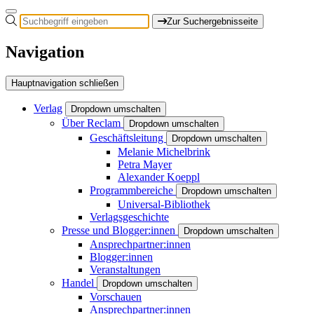
Zur Suchergebnisseite
Navigation
Hauptnavigation schließen
Verlag
Dropdown umschalten
Über Reclam
Dropdown umschalten
Geschäftsleitung
Dropdown umschalten
Melanie Michelbrink
Petra Mayer
Alexander Koeppl
Programmbereiche
Dropdown umschalten
Universal-Bibliothek
Verlagsgeschichte
Presse und Blogger:innen
Dropdown umschalten
Ansprechpartner:innen
Blogger:innen
Veranstaltungen
Handel
Dropdown umschalten
Vorschauen
Ansprechpartner:innen