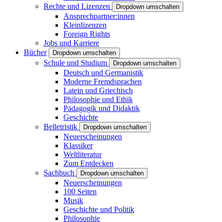
Rechte und Lizenzen
Dropdown umschalten
Ansprechpartner:innen
Kleinlizenzen
Foreign Rights
Jobs und Karriere
Bücher
Dropdown umschalten
Schule und Studium
Dropdown umschalten
Deutsch und Germanistik
Moderne Fremdsprachen
Latein und Griechisch
Philosophie und Ethik
Pädagogik und Didaktik
Geschichte
Belletristik
Dropdown umschalten
Neuerscheinungen
Klassiker
Weltliteratur
Zum Entdecken
Sachbuch
Dropdown umschalten
Neuerscheinungen
100 Seiten
Musik
Geschichte und Politik
Philosophie