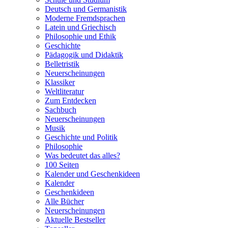
Deutsch und Germanistik
Moderne Fremdsprachen
Latein und Griechisch
Philosophie und Ethik
Geschichte
Pädagogik und Didaktik
Belletristik
Neuerscheinungen
Klassiker
Weltliteratur
Zum Entdecken
Sachbuch
Neuerscheinungen
Musik
Geschichte und Politik
Philosophie
Was bedeutet das alles?
100 Seiten
Kalender und Geschenkideen
Kalender
Geschenkideen
Alle Bücher
Neuerscheinungen
Aktuelle Bestseller