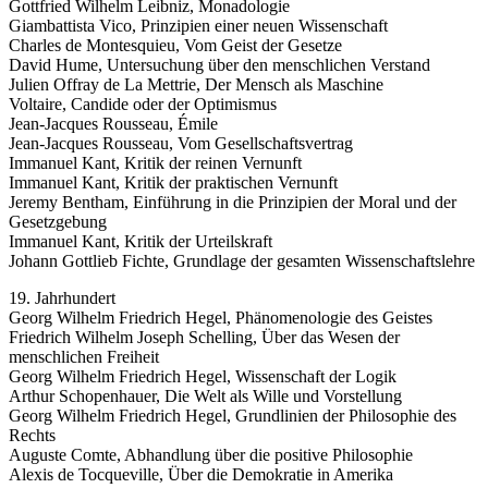
Gottfried Wilhelm Leibniz, Monadologie
Giambattista Vico, Prinzipien einer neuen Wissenschaft
Charles de Montesquieu, Vom Geist der Gesetze
David Hume, Untersuchung über den menschlichen Verstand
Julien Offray de La Mettrie, Der Mensch als Maschine
Voltaire, Candide oder der Optimismus
Jean-Jacques Rousseau, Émile
Jean-Jacques Rousseau, Vom Gesellschaftsvertrag
Immanuel Kant, Kritik der reinen Vernunft
Immanuel Kant, Kritik der praktischen Vernunft
Jeremy Bentham, Einführung in die Prinzipien der Moral und der
Gesetzgebung
Immanuel Kant, Kritik der Urteilskraft
Johann Gottlieb Fichte, Grundlage der gesamten Wissenschaftslehre
19. Jahrhundert
Georg Wilhelm Friedrich Hegel, Phänomenologie des Geistes
Friedrich Wilhelm Joseph Schelling, Über das Wesen der
menschlichen Freiheit
Georg Wilhelm Friedrich Hegel, Wissenschaft der Logik
Arthur Schopenhauer, Die Welt als Wille und Vorstellung
Georg Wilhelm Friedrich Hegel, Grundlinien der Philosophie des
Rechts
Auguste Comte, Abhandlung über die positive Philosophie
Alexis de Tocqueville, Über die Demokratie in Amerika