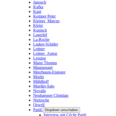
Janosch
Kafka
Kant
Kemper Peter
Kleiner_Marcus
Kleist
Kunisch
Lagerlöf
La-Roche
Lasker-Schüler
Leitner
Leitner_Anton
Lessing
Mann Thomas
Maupassant
Meerbaum-Eisinger
Moritz
Mühlhoff
Mueller-Salo
Novalis
Neuhaeuser Christian
Nietzsche
Orwell
Pardi
Dropdown umschalten
Interview mit Cécile Pardi