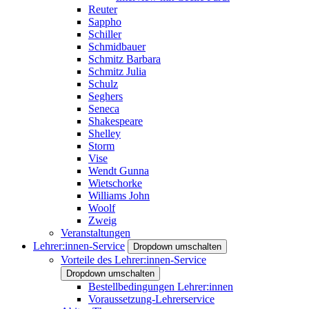
Reuter
Sappho
Schiller
Schmidbauer
Schmitz Barbara
Schmitz Julia
Schulz
Seghers
Seneca
Shakespeare
Shelley
Storm
Vise
Wendt Gunna
Wietschorke
Williams John
Woolf
Zweig
Veranstaltungen
Lehrer:innen-Service
Dropdown umschalten
Vorteile des Lehrer:innen-Service
Dropdown umschalten
Bestellbedingungen Lehrer:innen
Voraussetzung-Lehrerservice