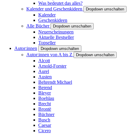
Was bedeutet das alles?
Kalender und Geschenkideen
Dropdown umschalten
Kalender
Geschenkideen
Alle Bücher
Dropdown umschalten
Neuerscheinungen
Aktuelle Bestseller
Topseller
Autor:innen
Dropdown umschalten
Autor:innen von A bis Z
Dropdown umschalten
Alcott
Arnold-Forster
Aurel
Austen
Behrendt Michael
Berend
Bleyer
Boehlau
Brecht
Brontë
Büchner
Busch
Caesar
Cicero