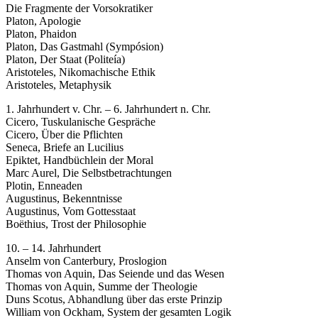
Die Fragmente der Vorsokratiker
Platon, Apologie
Platon, Phaidon
Platon, Das Gastmahl (Sympósion)
Platon, Der Staat (Politeía)
Aristoteles, Nikomachische Ethik
Aristoteles, Metaphysik
1. Jahrhundert v. Chr. – 6. Jahrhundert n. Chr.
Cicero, Tuskulanische Gespräche
Cicero, Über die Pflichten
Seneca, Briefe an Lucilius
Epiktet, Handbüchlein der Moral
Marc Aurel, Die Selbstbetrachtungen
Plotin, Enneaden
Augustinus, Bekenntnisse
Augustinus, Vom Gottesstaat
Boëthius, Trost der Philosophie
10. – 14. Jahrhundert
Anselm von Canterbury, Proslogion
Thomas von Aquin, Das Seiende und das Wesen
Thomas von Aquin, Summe der Theologie
Duns Scotus, Abhandlung über das erste Prinzip
William von Ockham, System der gesamten Logik