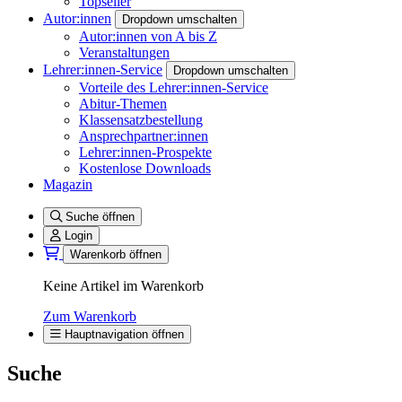
Topseller
Autor:innen
Dropdown umschalten
Autor:innen von A bis Z
Veranstaltungen
Lehrer:innen-Service
Dropdown umschalten
Vorteile des Lehrer:innen-Service
Abitur-Themen
Klassensatzbestellung
Ansprechpartner:innen
Lehrer:innen-Prospekte
Kostenlose Downloads
Magazin
Suche öffnen
Login
Warenkorb öffnen
Keine Artikel im Warenkorb
Zum Warenkorb
Hauptnavigation öffnen
Suche