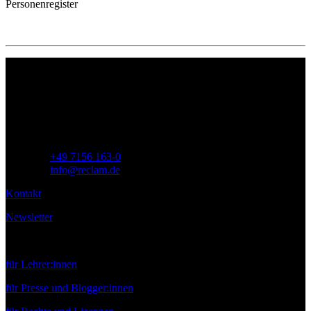
Personenregister
Philipp Reclam jun. Verlag GmbH
Siemensstr. 32
71254 Ditzingen
Deutschland
Telefon:
+49 7156 163-0
E-Mail:
info@reclam.de
Kontakt
Newsletter
Service
für Lehrer:innen
für Presse und Blogger:innen