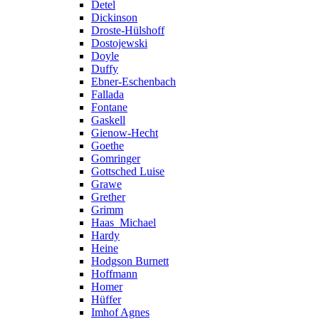
Detel
Dickinson
Droste-Hülshoff
Dostojewski
Doyle
Duffy
Ebner-Eschenbach
Fallada
Fontane
Gaskell
Gienow-Hecht
Goethe
Gomringer
Gottsched Luise
Grawe
Grether
Grimm
Haas_Michael
Hardy
Heine
Hodgson Burnett
Hoffmann
Homer
Hüffer
Imhof Agnes