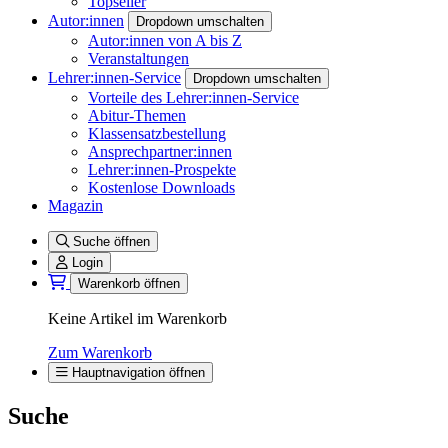
Topseller
Autor:innen
Dropdown umschalten
Autor:innen von A bis Z
Veranstaltungen
Lehrer:innen-Service
Dropdown umschalten
Vorteile des Lehrer:innen-Service
Abitur-Themen
Klassensatzbestellung
Ansprechpartner:innen
Lehrer:innen-Prospekte
Kostenlose Downloads
Magazin
Suche öffnen
Login
Warenkorb öffnen
Keine Artikel im Warenkorb
Zum Warenkorb
Hauptnavigation öffnen
Suche