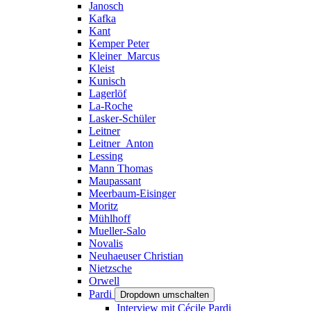
Janosch
Kafka
Kant
Kemper Peter
Kleiner_Marcus
Kleist
Kunisch
Lagerlöf
La-Roche
Lasker-Schüler
Leitner
Leitner_Anton
Lessing
Mann Thomas
Maupassant
Meerbaum-Eisinger
Moritz
Mühlhoff
Mueller-Salo
Novalis
Neuhaeuser Christian
Nietzsche
Orwell
Pardi
Dropdown umschalten
Interview mit Cécile Pardi