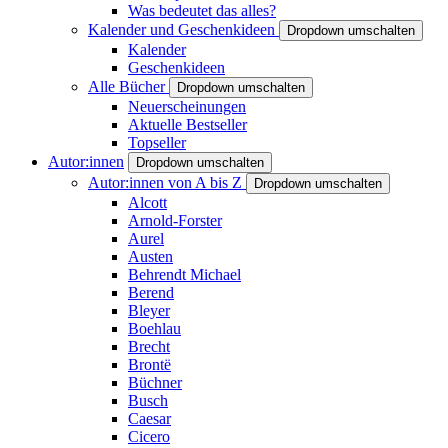
Was bedeutet das alles?
Kalender und Geschenkideen
Dropdown umschalten
Kalender
Geschenkideen
Alle Bücher
Dropdown umschalten
Neuerscheinungen
Aktuelle Bestseller
Topseller
Autor:innen
Dropdown umschalten
Autor:innen von A bis Z
Dropdown umschalten
Alcott
Arnold-Forster
Aurel
Austen
Behrendt Michael
Berend
Bleyer
Boehlau
Brecht
Brontë
Büchner
Busch
Caesar
Cicero