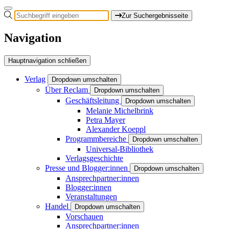
Zur Suchergebnisseite
Navigation
Hauptnavigation schließen
Verlag
Dropdown umschalten
Über Reclam
Dropdown umschalten
Geschäftsleitung
Dropdown umschalten
Melanie Michelbrink
Petra Mayer
Alexander Koeppl
Programmbereiche
Dropdown umschalten
Universal-Bibliothek
Verlagsgeschichte
Presse und Blogger:innen
Dropdown umschalten
Ansprechpartner:innen
Blogger:innen
Veranstaltungen
Handel
Dropdown umschalten
Vorschauen
Ansprechpartner:innen