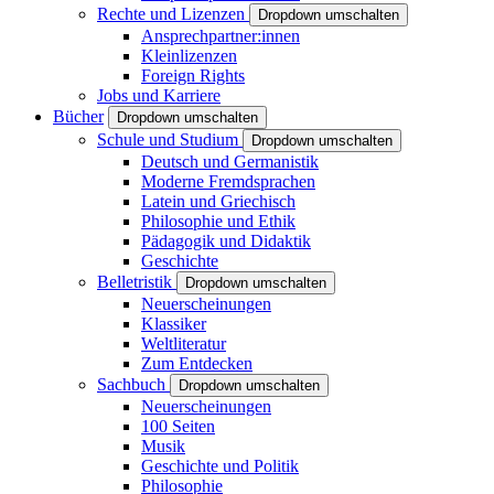
Rechte und Lizenzen
Dropdown umschalten
Ansprechpartner:innen
Kleinlizenzen
Foreign Rights
Jobs und Karriere
Bücher
Dropdown umschalten
Schule und Studium
Dropdown umschalten
Deutsch und Germanistik
Moderne Fremdsprachen
Latein und Griechisch
Philosophie und Ethik
Pädagogik und Didaktik
Geschichte
Belletristik
Dropdown umschalten
Neuerscheinungen
Klassiker
Weltliteratur
Zum Entdecken
Sachbuch
Dropdown umschalten
Neuerscheinungen
100 Seiten
Musik
Geschichte und Politik
Philosophie