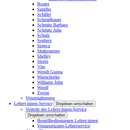
Reuter
Sappho
Schiller
Schmidbauer
Schmitz Barbara
Schmitz Julia
Schulz
Seghers
Seneca
Shakespeare
Shelley
Storm
Vise
Wendt Gunna
Wietschorke
Williams John
Woolf
Zweig
Veranstaltungen
Lehrer:innen-Service
Dropdown umschalten
Vorteile des Lehrer:innen-Service
Dropdown umschalten
Bestellbedingungen Lehrer:innen
Voraussetzung-Lehrerservice