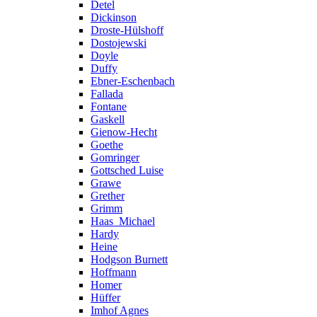
Detel
Dickinson
Droste-Hülshoff
Dostojewski
Doyle
Duffy
Ebner-Eschenbach
Fallada
Fontane
Gaskell
Gienow-Hecht
Goethe
Gomringer
Gottsched Luise
Grawe
Grether
Grimm
Haas_Michael
Hardy
Heine
Hodgson Burnett
Hoffmann
Homer
Hüffer
Imhof Agnes