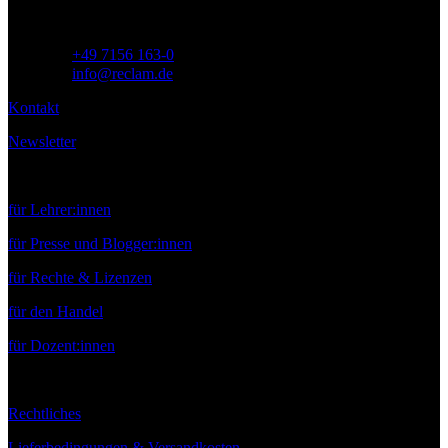
Telefon:
+49 7156 163-0
E-Mail:
info@reclam.de
Kontakt
Newsletter
Service
für Lehrer:innen
für Presse und Blogger:innen
für Rechte & Lizenzen
für den Handel
für Dozent:innen
Rechtliches
Lieferbedingungen & Versandkosten