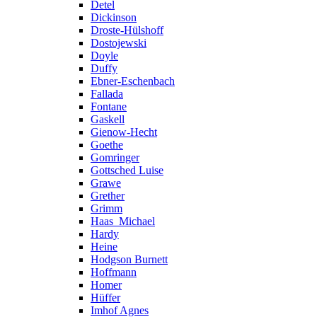
Detel
Dickinson
Droste-Hülshoff
Dostojewski
Doyle
Duffy
Ebner-Eschenbach
Fallada
Fontane
Gaskell
Gienow-Hecht
Goethe
Gomringer
Gottsched Luise
Grawe
Grether
Grimm
Haas_Michael
Hardy
Heine
Hodgson Burnett
Hoffmann
Homer
Hüffer
Imhof Agnes