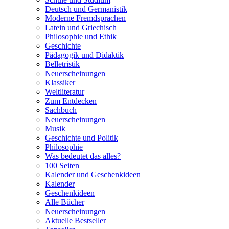
Deutsch und Germanistik
Moderne Fremdsprachen
Latein und Griechisch
Philosophie und Ethik
Geschichte
Pädagogik und Didaktik
Belletristik
Neuerscheinungen
Klassiker
Weltliteratur
Zum Entdecken
Sachbuch
Neuerscheinungen
Musik
Geschichte und Politik
Philosophie
Was bedeutet das alles?
100 Seiten
Kalender und Geschenkideen
Kalender
Geschenkideen
Alle Bücher
Neuerscheinungen
Aktuelle Bestseller