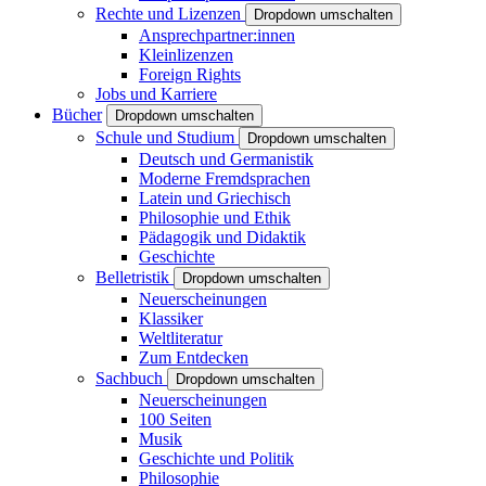
Rechte und Lizenzen
Dropdown umschalten
Ansprechpartner:innen
Kleinlizenzen
Foreign Rights
Jobs und Karriere
Bücher
Dropdown umschalten
Schule und Studium
Dropdown umschalten
Deutsch und Germanistik
Moderne Fremdsprachen
Latein und Griechisch
Philosophie und Ethik
Pädagogik und Didaktik
Geschichte
Belletristik
Dropdown umschalten
Neuerscheinungen
Klassiker
Weltliteratur
Zum Entdecken
Sachbuch
Dropdown umschalten
Neuerscheinungen
100 Seiten
Musik
Geschichte und Politik
Philosophie