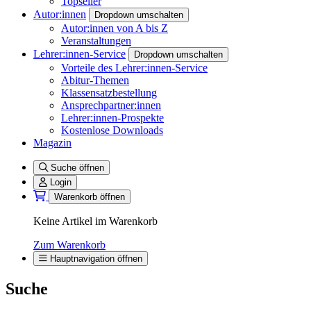
Topseller
Autor:innen
Dropdown umschalten
Autor:innen von A bis Z
Veranstaltungen
Lehrer:innen-Service
Dropdown umschalten
Vorteile des Lehrer:innen-Service
Abitur-Themen
Klassensatzbestellung
Ansprechpartner:innen
Lehrer:innen-Prospekte
Kostenlose Downloads
Magazin
Suche öffnen
Login
Warenkorb öffnen
Keine Artikel im Warenkorb
Zum Warenkorb
Hauptnavigation öffnen
Suche