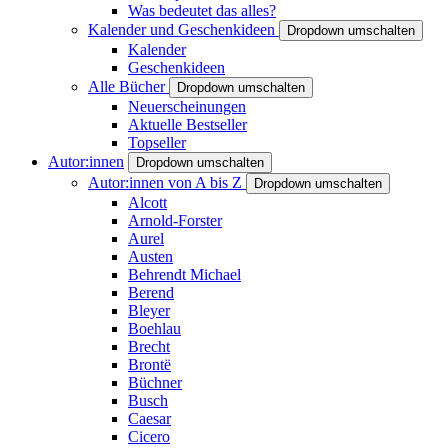
Was bedeutet das alles?
Kalender und Geschenkideen
Dropdown umschalten
Kalender
Geschenkideen
Alle Bücher
Dropdown umschalten
Neuerscheinungen
Aktuelle Bestseller
Topseller
Autor:innen
Dropdown umschalten
Autor:innen von A bis Z
Dropdown umschalten
Alcott
Arnold-Forster
Aurel
Austen
Behrendt Michael
Berend
Bleyer
Boehlau
Brecht
Brontë
Büchner
Busch
Caesar
Cicero