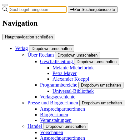
Zur Suchergebnisseite
Navigation
Hauptnavigation schließen
Verlag
Dropdown umschalten
Über Reclam
Dropdown umschalten
Geschäftsleitung
Dropdown umschalten
Melanie Michelbrink
Petra Mayer
Alexander Koeppl
Programmbereiche
Dropdown umschalten
Universal-Bibliothek
Verlagsgeschichte
Presse und Blogger:innen
Dropdown umschalten
Ansprechpartner:innen
Blogger:innen
Veranstaltungen
Handel
Dropdown umschalten
Vorschauen
Ansprechpartner:innen