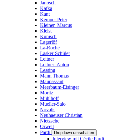
Janosch
Kafka
Kant
Kemper Peter
Kleiner_Marcus
Kleist
Kunisch
Lagerlöf
La-Roche
Lasker-Schüler
Leitner
Leitner_Anton
Lessing
Mann Thomas
Maupassant
Meerbaum-Eisinger
Moritz
Mühlhoff
Mueller-Salo
Novalis
Neuhaeuser Christian
Nietzsche
Orwell
Pardi
Dropdown umschalten
Interview mit Cécile Pardi