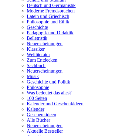
Deutsch und Germanistik
Moderne Fremdsprachen
Latein und Griechisch
Philosophie und Ethik
Geschichte
Pädagogik und Didaktik
Belletristik
Neuerscheinungen
Klassiker
Weltliteratur
Zum Entdecken
Sachbuch
Neuerscheinungen
Musik
Geschichte und Politik
Philosophie
Was bedeutet das alles?
100 Seiten
Kalender und Geschenkideen
Kalender
Geschenkideen
Alle Bücher
Neuerscheinungen
Aktuelle Bestseller