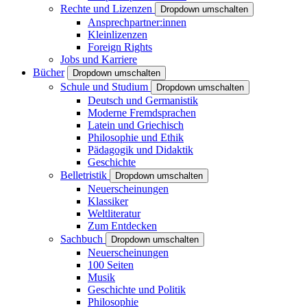
Rechte und Lizenzen
Dropdown umschalten
Ansprechpartner:innen
Kleinlizenzen
Foreign Rights
Jobs und Karriere
Bücher
Dropdown umschalten
Schule und Studium
Dropdown umschalten
Deutsch und Germanistik
Moderne Fremdsprachen
Latein und Griechisch
Philosophie und Ethik
Pädagogik und Didaktik
Geschichte
Belletristik
Dropdown umschalten
Neuerscheinungen
Klassiker
Weltliteratur
Zum Entdecken
Sachbuch
Dropdown umschalten
Neuerscheinungen
100 Seiten
Musik
Geschichte und Politik
Philosophie