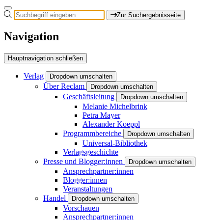
Zur Suchergebnisseite
Navigation
Hauptnavigation schließen
Verlag
Dropdown umschalten
Über Reclam
Dropdown umschalten
Geschäftsleitung
Dropdown umschalten
Melanie Michelbrink
Petra Mayer
Alexander Koeppl
Programmbereiche
Dropdown umschalten
Universal-Bibliothek
Verlagsgeschichte
Presse und Blogger:innen
Dropdown umschalten
Ansprechpartner:innen
Blogger:innen
Veranstaltungen
Handel
Dropdown umschalten
Vorschauen
Ansprechpartner:innen