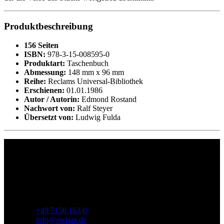
Produktbeschreibung
156 Seiten
ISBN:
978-3-15-008595-0
Produktart:
Taschenbuch
Abmessung:
148 mm x 96 mm
Reihe:
Reclams Universal-Bibliothek
Erschienen:
01.01.1986
Autor / Autorin:
Edmond Rostand
Nachwort von:
Ralf Steyer
Übersetzt von:
Ludwig Fulda
Philipp Reclam jun. Verlag GmbH
Siemensstr. 32
71254 Ditzingen
Deutschland
Telefon:
+49 7156 163-0
E-Mail:
info@reclam.de