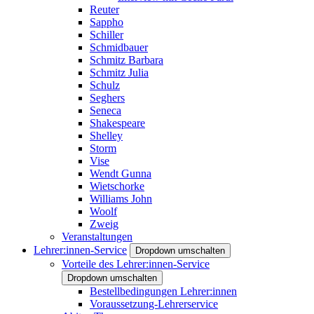
Reuter
Sappho
Schiller
Schmidbauer
Schmitz Barbara
Schmitz Julia
Schulz
Seghers
Seneca
Shakespeare
Shelley
Storm
Vise
Wendt Gunna
Wietschorke
Williams John
Woolf
Zweig
Veranstaltungen
Lehrer:innen-Service
Dropdown umschalten
Vorteile des Lehrer:innen-Service
Dropdown umschalten
Bestellbedingungen Lehrer:innen
Voraussetzung-Lehrerservice