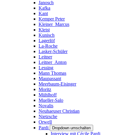
Janosch
Kafka
Kant
Kemper Peter
Kleiner_Marcus
Kleist
Kunisch
Lagerlöf
La-Roche
Lasker-Schüler
Leitner
Leitner_Anton
Lessing
Mann Thomas
Maupassant
Meerbaum-Eisinger
Moritz
Mühlhoff
Mueller-Salo
Novalis
Neuhaeuser Christian
Nietzsche
Orwell
Pardi
Dropdown umschalten
Interview mit Cécile Pardi