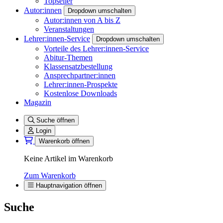
Topseller
Autor:innen
Dropdown umschalten
Autor:innen von A bis Z
Veranstaltungen
Lehrer:innen-Service
Dropdown umschalten
Vorteile des Lehrer:innen-Service
Abitur-Themen
Klassensatzbestellung
Ansprechpartner:innen
Lehrer:innen-Prospekte
Kostenlose Downloads
Magazin
Suche öffnen
Login
Warenkorb öffnen
Keine Artikel im Warenkorb
Zum Warenkorb
Hauptnavigation öffnen
Suche