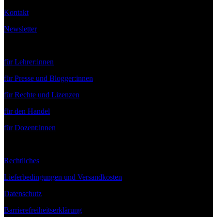
Kontakt
Newsletter
Service
für Lehrer:innen
für Presse und Blogger:innen
für Rechte und Lizenzen
für den Handel
für Dozent:innen
Rechtliches
Lieferbedingungen und Versandkosten
Datenschutz
Barrierefreiheitserklärung