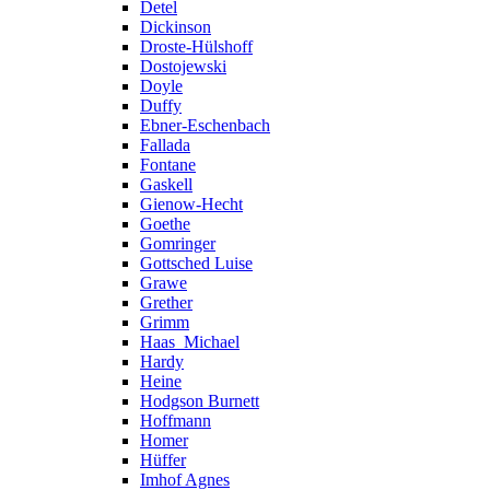
Detel
Dickinson
Droste-Hülshoff
Dostojewski
Doyle
Duffy
Ebner-Eschenbach
Fallada
Fontane
Gaskell
Gienow-Hecht
Goethe
Gomringer
Gottsched Luise
Grawe
Grether
Grimm
Haas_Michael
Hardy
Heine
Hodgson Burnett
Hoffmann
Homer
Hüffer
Imhof Agnes