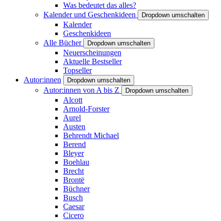
Was bedeutet das alles?
Kalender und Geschenkideen
Dropdown umschalten
Kalender
Geschenkideen
Alle Bücher
Dropdown umschalten
Neuerscheinungen
Aktuelle Bestseller
Topseller
Autor:innen
Dropdown umschalten
Autor:innen von A bis Z
Dropdown umschalten
Alcott
Arnold-Forster
Aurel
Austen
Behrendt Michael
Berend
Bleyer
Boehlau
Brecht
Brontë
Büchner
Busch
Caesar
Cicero