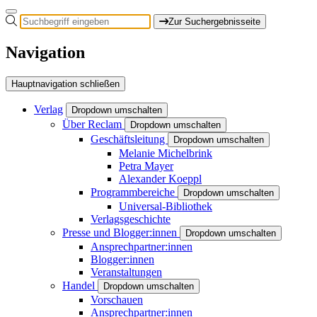
Zur Suchergebnisseite
Navigation
Hauptnavigation schließen
Verlag
Dropdown umschalten
Über Reclam
Dropdown umschalten
Geschäftsleitung
Dropdown umschalten
Melanie Michelbrink
Petra Mayer
Alexander Koeppl
Programmbereiche
Dropdown umschalten
Universal-Bibliothek
Verlagsgeschichte
Presse und Blogger:innen
Dropdown umschalten
Ansprechpartner:innen
Blogger:innen
Veranstaltungen
Handel
Dropdown umschalten
Vorschauen
Ansprechpartner:innen