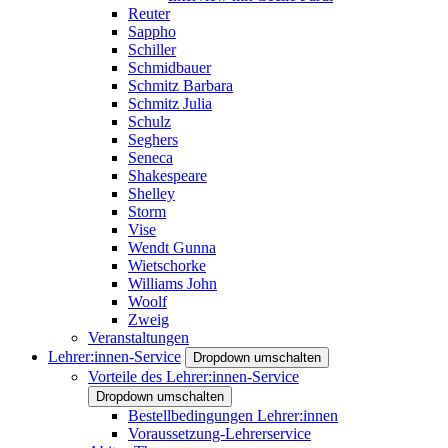
Reuter
Sappho
Schiller
Schmidbauer
Schmitz Barbara
Schmitz Julia
Schulz
Seghers
Seneca
Shakespeare
Shelley
Storm
Vise
Wendt Gunna
Wietschorke
Williams John
Woolf
Zweig
Veranstaltungen
Lehrer:innen-Service
Dropdown umschalten
Vorteile des Lehrer:innen-Service
Dropdown umschalten
Bestellbedingungen Lehrer:innen
Voraussetzung-Lehrerservice