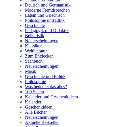
Deutsch und Germanistik
Moderne Fremdsprachen
Latein und Griechisch
Philosophie und Ethik
Geschichte
Pädagogik und Didaktik
Belletristik
Neuerscheinungen
Klassiker
Weltliteratur
Zum Entdecken
Sachbuch
Neuerscheinungen
Musik
Geschichte und Politik
Philosophie
Was bedeutet das alles?
100 Seiten
Kalender und Geschenkideen
Kalender
Geschenkideen
Alle Bücher
Neuerscheinungen
Aktuelle Bestseller