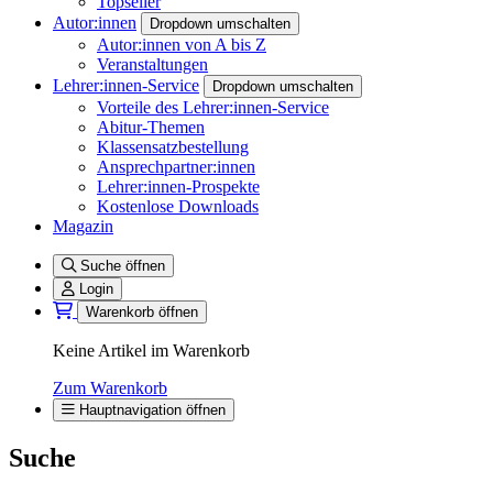
Topseller
Autor:innen
Dropdown umschalten
Autor:innen von A bis Z
Veranstaltungen
Lehrer:innen-Service
Dropdown umschalten
Vorteile des Lehrer:innen-Service
Abitur-Themen
Klassensatzbestellung
Ansprechpartner:innen
Lehrer:innen-Prospekte
Kostenlose Downloads
Magazin
Suche öffnen
Login
Warenkorb öffnen
Keine Artikel im Warenkorb
Zum Warenkorb
Hauptnavigation öffnen
Suche