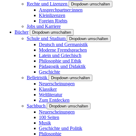
Rechte und Lizenzen
Dropdown umschalten
Ansprechpartner:innen
Kleinlizenzen
Foreign Rights
Jobs und Karriere
Bücher
Dropdown umschalten
Schule und Studium
Dropdown umschalten
Deutsch und Germanistik
Moderne Fremdsprachen
Latein und Griechisch
Philosophie und Ethik
Pädagogik und Didaktik
Geschichte
Belletristik
Dropdown umschalten
Neuerscheinungen
Klassiker
Weltliteratur
Zum Entdecken
Sachbuch
Dropdown umschalten
Neuerscheinungen
100 Seiten
Musik
Geschichte und Politik
Philosophie