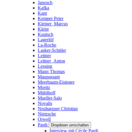
Janosch
Kafka
Kant
Kemper Peter
Kleiner_Marcus
Kleist
Kunisch
Lagerlöf
La-Roche
Lasker-Schüler
Leitner
Leitner_Anton
Lessing
Mann Thomas
Maupassant
Meerbaum-Eisinger
Moritz
Mühlhoff
Mueller-Salo
Novalis
Neuhaeuser Christian
Nietzsche
Orwell
Pardi
Dropdown umschalten
Interview mit Cécile Pardi