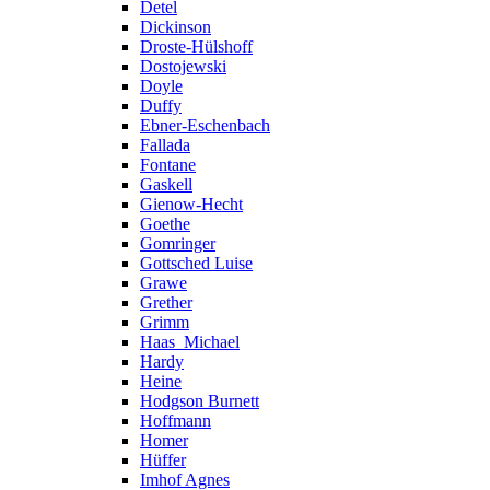
Detel
Dickinson
Droste-Hülshoff
Dostojewski
Doyle
Duffy
Ebner-Eschenbach
Fallada
Fontane
Gaskell
Gienow-Hecht
Goethe
Gomringer
Gottsched Luise
Grawe
Grether
Grimm
Haas_Michael
Hardy
Heine
Hodgson Burnett
Hoffmann
Homer
Hüffer
Imhof Agnes