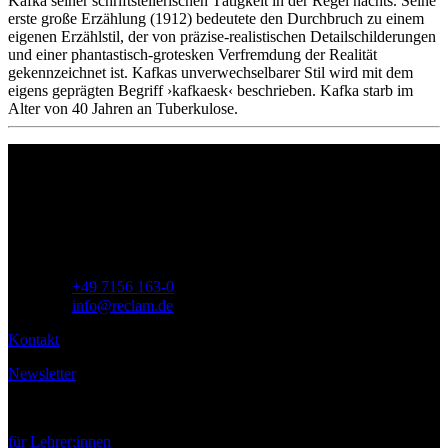
Kafka seiner schriftstellerischen Tätigkeit in der Regel nachts. Seine
erste große Erzählung (1912) bedeutete den Durchbruch zu einem
eigenen Erzählstil, der von präzise-realistischen Detailschilderungen
und einer phantastisch-grotesken Verfremdung der Realität
gekennzeichnet ist. Kafkas unverwechselbarer Stil wird mit dem
eigens geprägten Begriff ›kafkaesk‹ beschrieben. Kafka starb im
Alter von 40 Jahren an Tuberkulose.
Philipp Reclam jun. Verlag GmbH
Siemensstr. 32
71254 Ditzingen
Deutschland
Telefon:
+49 7156 163-0
E-Mail:
info@reclam.de
Kontakt
Newsletter
Service
für Lehrer:innen