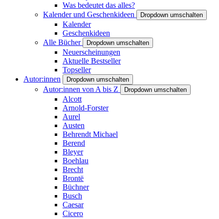
Was bedeutet das alles?
Kalender und Geschenkideen
Dropdown umschalten
Kalender
Geschenkideen
Alle Bücher
Dropdown umschalten
Neuerscheinungen
Aktuelle Bestseller
Topseller
Autor:innen
Dropdown umschalten
Autor:innen von A bis Z
Dropdown umschalten
Alcott
Arnold-Forster
Aurel
Austen
Behrendt Michael
Berend
Bleyer
Boehlau
Brecht
Brontë
Büchner
Busch
Caesar
Cicero