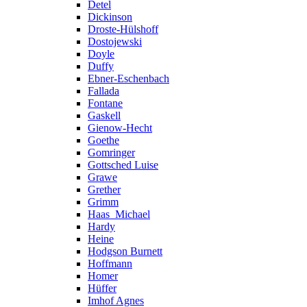
Detel
Dickinson
Droste-Hülshoff
Dostojewski
Doyle
Duffy
Ebner-Eschenbach
Fallada
Fontane
Gaskell
Gienow-Hecht
Goethe
Gomringer
Gottsched Luise
Grawe
Grether
Grimm
Haas_Michael
Hardy
Heine
Hodgson Burnett
Hoffmann
Homer
Hüffer
Imhof Agnes