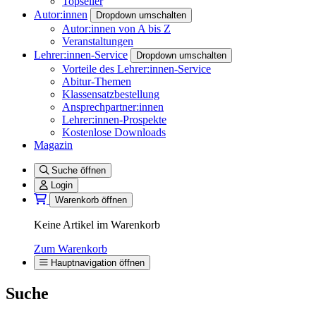
Topseller
Autor:innen
Dropdown umschalten
Autor:innen von A bis Z
Veranstaltungen
Lehrer:innen-Service
Dropdown umschalten
Vorteile des Lehrer:innen-Service
Abitur-Themen
Klassensatzbestellung
Ansprechpartner:innen
Lehrer:innen-Prospekte
Kostenlose Downloads
Magazin
Suche öffnen
Login
Warenkorb öffnen
Keine Artikel im Warenkorb
Zum Warenkorb
Hauptnavigation öffnen
Suche