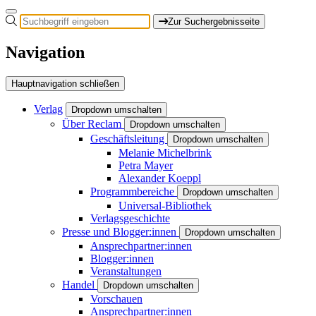
Zur Suchergebnisseite
Navigation
Hauptnavigation schließen
Verlag
Dropdown umschalten
Über Reclam
Dropdown umschalten
Geschäftsleitung
Dropdown umschalten
Melanie Michelbrink
Petra Mayer
Alexander Koeppl
Programmbereiche
Dropdown umschalten
Universal-Bibliothek
Verlagsgeschichte
Presse und Blogger:innen
Dropdown umschalten
Ansprechpartner:innen
Blogger:innen
Veranstaltungen
Handel
Dropdown umschalten
Vorschauen
Ansprechpartner:innen