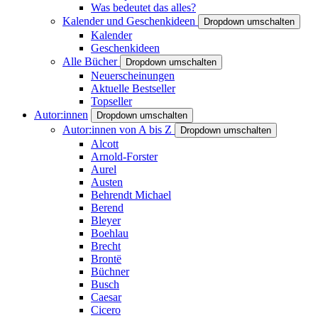
Was bedeutet das alles?
Kalender und Geschenkideen
Dropdown umschalten
Kalender
Geschenkideen
Alle Bücher
Dropdown umschalten
Neuerscheinungen
Aktuelle Bestseller
Topseller
Autor:innen
Dropdown umschalten
Autor:innen von A bis Z
Dropdown umschalten
Alcott
Arnold-Forster
Aurel
Austen
Behrendt Michael
Berend
Bleyer
Boehlau
Brecht
Brontë
Büchner
Busch
Caesar
Cicero