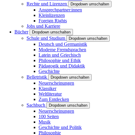
Rechte und Lizenzen
Dropdown umschalten
Ansprechpartner:innen
Kleinlizenzen
Foreign Rights
Jobs und Karriere
Bücher
Dropdown umschalten
Schule und Studium
Dropdown umschalten
Deutsch und Germanistik
Moderne Fremdsprachen
Latein und Griechisch
Philosophie und Ethik
Pädagogik und Didaktik
Geschichte
Belletristik
Dropdown umschalten
Neuerscheinungen
Klassiker
Weltliteratur
Zum Entdecken
Sachbuch
Dropdown umschalten
Neuerscheinungen
100 Seiten
Musik
Geschichte und Politik
Philosophie