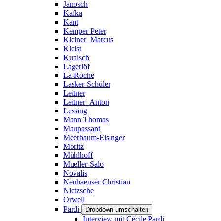
Janosch
Kafka
Kant
Kemper Peter
Kleiner_Marcus
Kleist
Kunisch
Lagerlöf
La-Roche
Lasker-Schüler
Leitner
Leitner_Anton
Lessing
Mann Thomas
Maupassant
Meerbaum-Eisinger
Moritz
Mühlhoff
Mueller-Salo
Novalis
Neuhaeuser Christian
Nietzsche
Orwell
Pardi
Dropdown umschalten
Interview mit Cécile Pardi