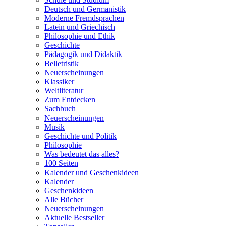
Deutsch und Germanistik
Moderne Fremdsprachen
Latein und Griechisch
Philosophie und Ethik
Geschichte
Pädagogik und Didaktik
Belletristik
Neuerscheinungen
Klassiker
Weltliteratur
Zum Entdecken
Sachbuch
Neuerscheinungen
Musik
Geschichte und Politik
Philosophie
Was bedeutet das alles?
100 Seiten
Kalender und Geschenkideen
Kalender
Geschenkideen
Alle Bücher
Neuerscheinungen
Aktuelle Bestseller