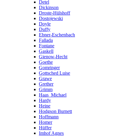
Detel
Dickinson
Droste-Hülshoff
Dostojewski
Doyle
Duffy
Ebner-Eschenbach
Fallada
Fontane
Gaskell
Gienow-Hecht
Goethe
Gomringer
Gottsched Luise
Grawe
Grether
Grimm
Haas_Michael
Hardy
Heine
Hodgson Burnett
Hoffmann
Homer
Hüffer
Imhof Agnes