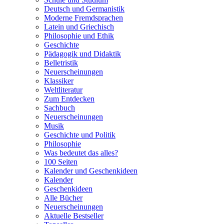
Deutsch und Germanistik
Moderne Fremdsprachen
Latein und Griechisch
Philosophie und Ethik
Geschichte
Pädagogik und Didaktik
Belletristik
Neuerscheinungen
Klassiker
Weltliteratur
Zum Entdecken
Sachbuch
Neuerscheinungen
Musik
Geschichte und Politik
Philosophie
Was bedeutet das alles?
100 Seiten
Kalender und Geschenkideen
Kalender
Geschenkideen
Alle Bücher
Neuerscheinungen
Aktuelle Bestseller