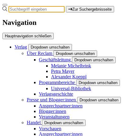
Zur Suchergebnisseite
Navigation
Hauptnavigation schließen
Verlag
Dropdown umschalten
Über Reclam
Dropdown umschalten
Geschäftsleitung
Dropdown umschalten
Melanie Michelbrink
Petra Mayer
Alexander Koeppl
Programmbereiche
Dropdown umschalten
Universal-Bibliothek
Verlagsgeschichte
Presse und Blogger:innen
Dropdown umschalten
Ansprechpartner:innen
Blogger:innen
Veranstaltungen
Handel
Dropdown umschalten
Vorschauen
Ansprechpartner:innen