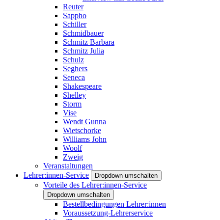
Reuter
Sappho
Schiller
Schmidbauer
Schmitz Barbara
Schmitz Julia
Schulz
Seghers
Seneca
Shakespeare
Shelley
Storm
Vise
Wendt Gunna
Wietschorke
Williams John
Woolf
Zweig
Veranstaltungen
Lehrer:innen-Service
Dropdown umschalten
Vorteile des Lehrer:innen-Service
Dropdown umschalten
Bestellbedingungen Lehrer:innen
Voraussetzung-Lehrerservice