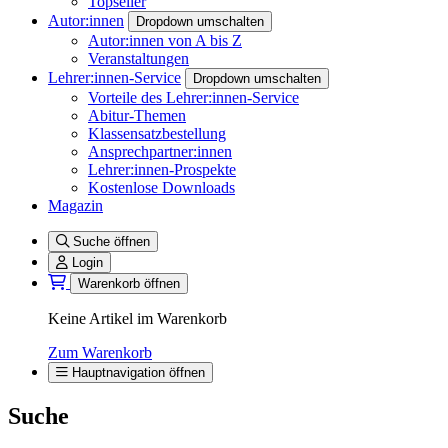
Topseller
Autor:innen
Dropdown umschalten
Autor:innen von A bis Z
Veranstaltungen
Lehrer:innen-Service
Dropdown umschalten
Vorteile des Lehrer:innen-Service
Abitur-Themen
Klassensatzbestellung
Ansprechpartner:innen
Lehrer:innen-Prospekte
Kostenlose Downloads
Magazin
Suche öffnen
Login
Warenkorb öffnen
Keine Artikel im Warenkorb
Zum Warenkorb
Hauptnavigation öffnen
Suche