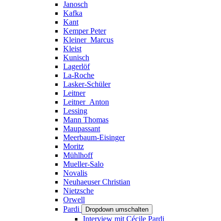
Janosch
Kafka
Kant
Kemper Peter
Kleiner_Marcus
Kleist
Kunisch
Lagerlöf
La-Roche
Lasker-Schüler
Leitner
Leitner_Anton
Lessing
Mann Thomas
Maupassant
Meerbaum-Eisinger
Moritz
Mühlhoff
Mueller-Salo
Novalis
Neuhaeuser Christian
Nietzsche
Orwell
Pardi
Dropdown umschalten
Interview mit Cécile Pardi