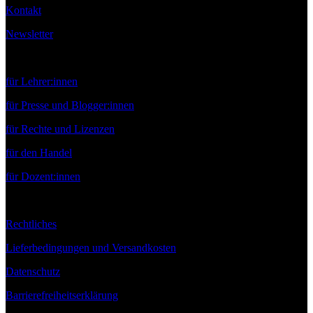
Kontakt
Newsletter
Service
für Lehrer:innen
für Presse und Blogger:innen
für Rechte und Lizenzen
für den Handel
für Dozent:innen
Rechtliches
Lieferbedingungen und Versandkosten
Datenschutz
Barrierefreiheitserklärung