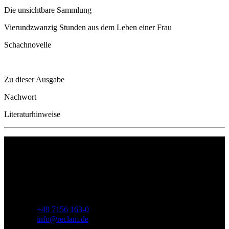
Die unsichtbare Sammlung
Vierundzwanzig Stunden aus dem Leben einer Frau
Schachnovelle
Zu dieser Ausgabe
Nachwort
Literaturhinweise
Philipp Reclam jun. Verlag GmbH
Siemensstr. 32
71254 Ditzingen
Deutschland
Telefon:
+49 7156 163-0
E-Mail:
info@reclam.de