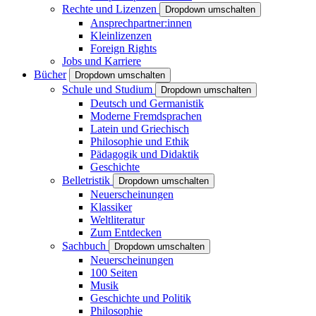
Rechte und Lizenzen
Dropdown umschalten
Ansprechpartner:innen
Kleinlizenzen
Foreign Rights
Jobs und Karriere
Bücher
Dropdown umschalten
Schule und Studium
Dropdown umschalten
Deutsch und Germanistik
Moderne Fremdsprachen
Latein und Griechisch
Philosophie und Ethik
Pädagogik und Didaktik
Geschichte
Belletristik
Dropdown umschalten
Neuerscheinungen
Klassiker
Weltliteratur
Zum Entdecken
Sachbuch
Dropdown umschalten
Neuerscheinungen
100 Seiten
Musik
Geschichte und Politik
Philosophie