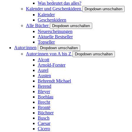
Was bedeutet das alles?
Kalender und Geschenkideen
Dropdown umschalten
Kalender
Geschenkideen
Alle Bücher
Dropdown umschalten
Neuerscheinungen
Aktuelle Bestseller
Topseller
Autor:innen
Dropdown umschalten
Autor:innen von A bis Z
Dropdown umschalten
Alcott
Arnold-Forster
Aurel
Austen
Behrendt Michael
Berend
Bleyer
Boehlau
Brecht
Brontë
Büchner
Busch
Caesar
Cicero