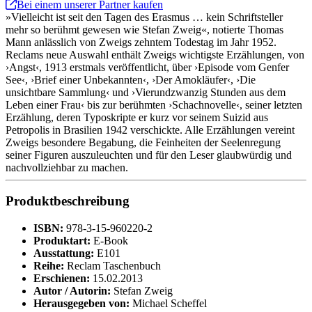
Bei einem unserer Partner kaufen
»Vielleicht ist seit den Tagen des Erasmus … kein Schriftsteller
mehr so berühmt gewesen wie Stefan Zweig«, notierte Thomas
Mann anlässlich von Zweigs zehntem Todestag im Jahr 1952.
Reclams neue Auswahl enthält Zweigs wichtigste Erzählungen, von
›Angst‹, 1913 erstmals veröffentlicht, über ›Episode vom Genfer
See‹, ›Brief einer Unbekannten‹, ›Der Amokläufer‹, ›Die
unsichtbare Sammlung‹ und ›Vierundzwanzig Stunden aus dem
Leben einer Frau‹ bis zur berühmten ›Schachnovelle‹, seiner letzten
Erzählung, deren Typoskripte er kurz vor seinem Suizid aus
Petropolis in Brasilien 1942 verschickte. Alle Erzählungen vereint
Zweigs besondere Begabung, die Feinheiten der Seelenregung
seiner Figuren auszuleuchten und für den Leser glaubwürdig und
nachvollziehbar zu machen.
Produktbeschreibung
ISBN:
978-3-15-960220-2
Produktart:
E-Book
Ausstattung:
E101
Reihe:
Reclam Taschenbuch
Erschienen:
15.02.2013
Autor / Autorin:
Stefan Zweig
Herausgegeben von:
Michael Scheffel