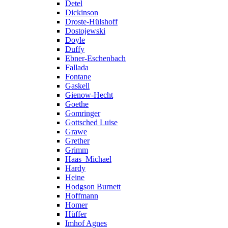
Detel
Dickinson
Droste-Hülshoff
Dostojewski
Doyle
Duffy
Ebner-Eschenbach
Fallada
Fontane
Gaskell
Gienow-Hecht
Goethe
Gomringer
Gottsched Luise
Grawe
Grether
Grimm
Haas_Michael
Hardy
Heine
Hodgson Burnett
Hoffmann
Homer
Hüffer
Imhof Agnes