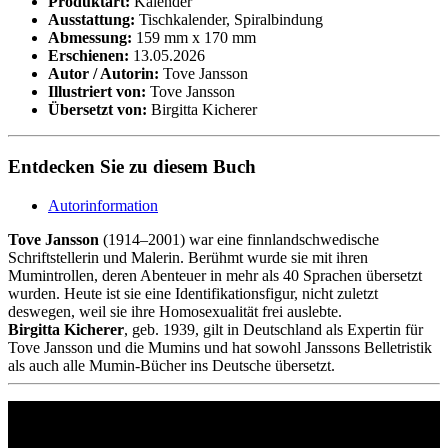
Produktart:
Kalender
Ausstattung:
Tischkalender, Spiralbindung
Abmessung:
159 mm x 170 mm
Erschienen:
13.05.2026
Autor / Autorin:
Tove Jansson
Illustriert von:
Tove Jansson
Übersetzt von:
Birgitta Kicherer
Entdecken Sie zu diesem Buch
Autorinformation
Tove Jansson
(1914–2001) war eine finnlandschwedische
Schriftstellerin und Malerin. Berühmt wurde sie mit ihren
Mumintrollen, deren Abenteuer in mehr als 40 Sprachen übersetzt
wurden. Heute ist sie eine Identifikationsfigur, nicht zuletzt
deswegen, weil sie ihre Homosexualität frei auslebte.
Birgitta Kicherer
, geb. 1939, gilt in Deutschland als Expertin für
Tove Jansson und die Mumins und hat sowohl Janssons Belletristik
als auch alle Mumin-Bücher ins Deutsche übersetzt.
Philipp Reclam jun. Verlag GmbH
Siemensstr. 32
71254 Ditzingen