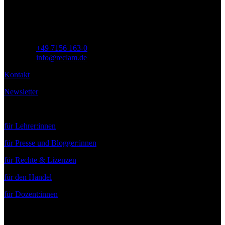
Deutschland
Telefon:
+49 7156 163-0
E-Mail:
info@reclam.de
Kontakt
Newsletter
Service
für Lehrer:innen
für Presse und Blogger:innen
für Rechte & Lizenzen
für den Handel
für Dozent:innen