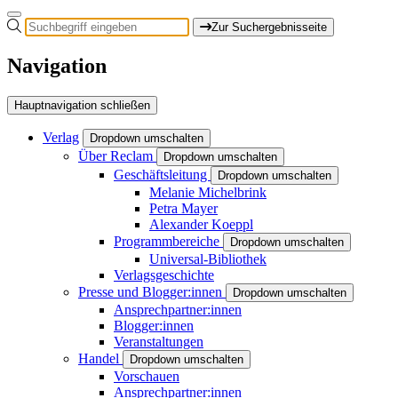
Zur Suchergebnisseite
Navigation
Hauptnavigation schließen
Verlag
Dropdown umschalten
Über Reclam
Dropdown umschalten
Geschäftsleitung
Dropdown umschalten
Melanie Michelbrink
Petra Mayer
Alexander Koeppl
Programmbereiche
Dropdown umschalten
Universal-Bibliothek
Verlagsgeschichte
Presse und Blogger:innen
Dropdown umschalten
Ansprechpartner:innen
Blogger:innen
Veranstaltungen
Handel
Dropdown umschalten
Vorschauen
Ansprechpartner:innen