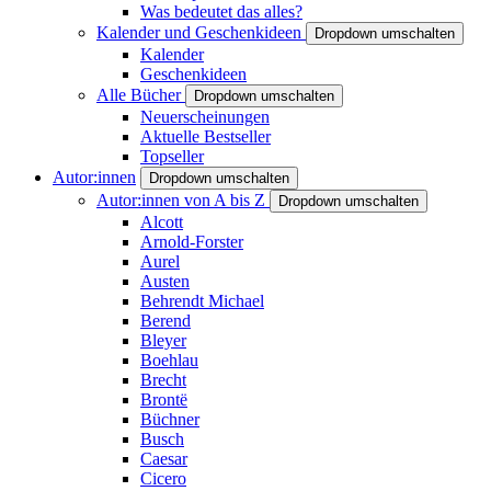
Was bedeutet das alles?
Kalender und Geschenkideen
Dropdown umschalten
Kalender
Geschenkideen
Alle Bücher
Dropdown umschalten
Neuerscheinungen
Aktuelle Bestseller
Topseller
Autor:innen
Dropdown umschalten
Autor:innen von A bis Z
Dropdown umschalten
Alcott
Arnold-Forster
Aurel
Austen
Behrendt Michael
Berend
Bleyer
Boehlau
Brecht
Brontë
Büchner
Busch
Caesar
Cicero