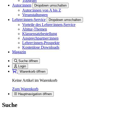
Topseller
Autor:innen
Dropdown umschalten
Autor:innen von A bis Z
Veranstaltungen
Lehrer:innen-Service
Dropdown umschalten
Vorteile des Lehrer:innen-Service
Abitur-Themen
Klassensatzbestellung
Ansprechpartner:innen
Lehrer:innen-Prospekte
Kostenlose Downloads
Magazin
Suche öffnen
Login
Warenkorb öffnen
Keine Artikel im Warenkorb
Zum Warenkorb
Hauptnavigation öffnen
Suche