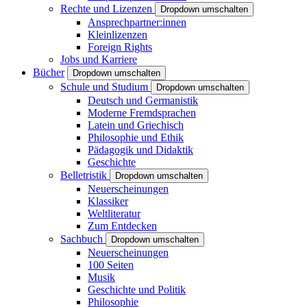
Rechte und Lizenzen
Dropdown umschalten
Ansprechpartner:innen
Kleinlizenzen
Foreign Rights
Jobs und Karriere
Bücher
Dropdown umschalten
Schule und Studium
Dropdown umschalten
Deutsch und Germanistik
Moderne Fremdsprachen
Latein und Griechisch
Philosophie und Ethik
Pädagogik und Didaktik
Geschichte
Belletristik
Dropdown umschalten
Neuerscheinungen
Klassiker
Weltliteratur
Zum Entdecken
Sachbuch
Dropdown umschalten
Neuerscheinungen
100 Seiten
Musik
Geschichte und Politik
Philosophie