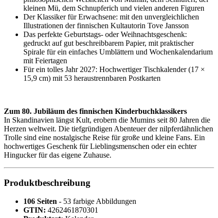
kleinen Mü, dem Schnupferich und vielen anderen Figuren
Der Klassiker für Erwachsene: mit den unvergleichlichen
Illustrationen der finnischen Kultautorin Tove Jansson
Das perfekte Geburtstags- oder Weihnachtsgeschenk:
gedruckt auf gut beschreibbarem Papier, mit praktischer
Spirale für ein einfaches Umblättern und Wochenkalendarium
mit Feiertagen
Für ein tolles Jahr 2027: Hochwertiger Tischkalender (17 ×
15,9 cm) mit 53 heraustrennbaren Postkarten
Zum 80. Jubiläum des finnischen Kinderbuchklassikers
In Skandinavien längst Kult, erobern die Mumins seit 80 Jahren die
Herzen weltweit. Die tiefgründigen Abenteuer der nilpferdähnlichen
Trolle sind eine nostalgische Reise für große und kleine Fans. Ein
hochwertiges Geschenk für Lieblingsmenschen oder ein echter
Hingucker für das eigene Zuhause.
Produktbeschreibung
106 Seiten
- 53 farbige Abbildungen
GTIN:
4262461870301