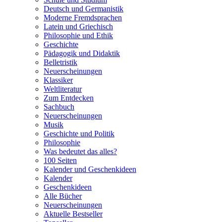
Deutsch und Germanistik
Moderne Fremdsprachen
Latein und Griechisch
Philosophie und Ethik
Geschichte
Pädagogik und Didaktik
Belletristik
Neuerscheinungen
Klassiker
Weltliteratur
Zum Entdecken
Sachbuch
Neuerscheinungen
Musik
Geschichte und Politik
Philosophie
Was bedeutet das alles?
100 Seiten
Kalender und Geschenkideen
Kalender
Geschenkideen
Alle Bücher
Neuerscheinungen
Aktuelle Bestseller