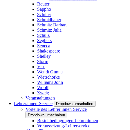
Reuter
Sappho
Schiller
Schmidbauer
Schmitz Barbara
Schmitz Julia
Schulz
Seghers
Seneca
Shakespeare
Shelley
Storm
Vise
Wendt Gunna
Wietschorke
Williams John
Woolf
Zweig
Veranstaltungen
Lehrer:innen-Service
Dropdown umschalten
Vorteile des Lehrer:innen-Service
Dropdown umschalten
Bestellbedingungen Lehrer:innen
Voraussetzung-Lehrerservice