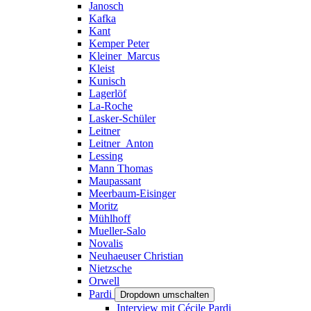
Janosch
Kafka
Kant
Kemper Peter
Kleiner_Marcus
Kleist
Kunisch
Lagerlöf
La-Roche
Lasker-Schüler
Leitner
Leitner_Anton
Lessing
Mann Thomas
Maupassant
Meerbaum-Eisinger
Moritz
Mühlhoff
Mueller-Salo
Novalis
Neuhaeuser Christian
Nietzsche
Orwell
Pardi
Dropdown umschalten
Interview mit Cécile Pardi