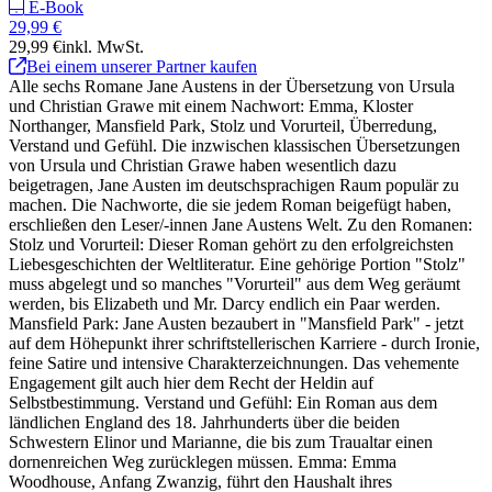
E-Book
29,99 €
29,99 €
inkl. MwSt.
Bei einem unserer Partner kaufen
Alle sechs Romane Jane Austens in der Übersetzung von Ursula
und Christian Grawe mit einem Nachwort: Emma, Kloster
Northanger, Mansfield Park, Stolz und Vorurteil, Überredung,
Verstand und Gefühl. Die inzwischen klassischen Übersetzungen
von Ursula und Christian Grawe haben wesentlich dazu
beigetragen, Jane Austen im deutschsprachigen Raum populär zu
machen. Die Nachworte, die sie jedem Roman beigefügt haben,
erschließen den Leser/-innen Jane Austens Welt. Zu den Romanen:
Stolz und Vorurteil: Dieser Roman gehört zu den erfolgreichsten
Liebesgeschichten der Weltliteratur. Eine gehörige Portion "Stolz"
muss abgelegt und so manches "Vorurteil" aus dem Weg geräumt
werden, bis Elizabeth und Mr. Darcy endlich ein Paar werden.
Mansfield Park: Jane Austen bezaubert in "Mansfield Park" - jetzt
auf dem Höhepunkt ihrer schriftstellerischen Karriere - durch Ironie,
feine Satire und intensive Charakterzeichnungen. Das vehemente
Engagement gilt auch hier dem Recht der Heldin auf
Selbstbestimmung. Verstand und Gefühl: Ein Roman aus dem
ländlichen England des 18. Jahrhunderts über die beiden
Schwestern Elinor und Marianne, die bis zum Traualtar einen
dornenreichen Weg zurücklegen müssen. Emma: Emma
Woodhouse, Anfang Zwanzig, führt den Haushalt ihres