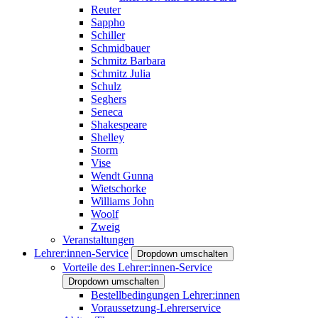
Reuter
Sappho
Schiller
Schmidbauer
Schmitz Barbara
Schmitz Julia
Schulz
Seghers
Seneca
Shakespeare
Shelley
Storm
Vise
Wendt Gunna
Wietschorke
Williams John
Woolf
Zweig
Veranstaltungen
Lehrer:innen-Service
Dropdown umschalten
Vorteile des Lehrer:innen-Service
Dropdown umschalten
Bestellbedingungen Lehrer:innen
Voraussetzung-Lehrerservice