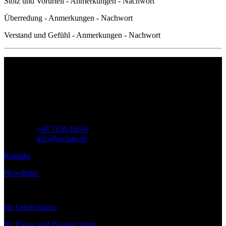
Stolz und Vorurteil - Anmerkungen - Nachwort
Überredung - Anmerkungen - Nachwort
Verstand und Gefühl - Anmerkungen - Nachwort
Philipp Reclam jun. Verlag GmbH
Siemensstr. 32
71254 Ditzingen
Deutschland
Telefon:
+49 7156 163-0
E-Mail:
info@reclam.de
Kontakt
Newsletter
Service
für Lehrer:innen
für Presse und Blogger:innen