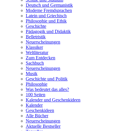
Deutsch und Germanistik
Moderne Fremdsprachen
Latein und Griechisch
Philosophie und Ethik
Geschichte
Pädagogik und Didaktik
Belletristik
Neuerscheinungen
Klassiker
Weltliteratur
Zum Entdecken
Sachbuch
Neuerscheinungen
Musik
Geschichte und Politik
Philosophie
Was bedeutet das alles?
100 Seiten
Kalender und Geschenkideen
Kalender
Geschenkideen
Alle Bücher
Neuerscheinungen
Aktuelle Bestseller