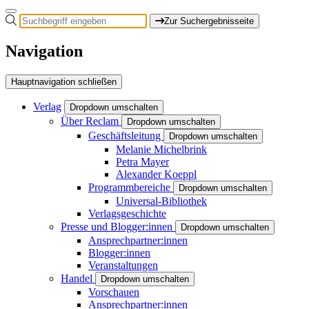
Zur Suchergebnisseite
Navigation
Hauptnavigation schließen
Verlag
Dropdown umschalten
Über Reclam
Dropdown umschalten
Geschäftsleitung
Dropdown umschalten
Melanie Michelbrink
Petra Mayer
Alexander Koeppl
Programmbereiche
Dropdown umschalten
Universal-Bibliothek
Verlagsgeschichte
Presse und Blogger:innen
Dropdown umschalten
Ansprechpartner:innen
Blogger:innen
Veranstaltungen
Handel
Dropdown umschalten
Vorschauen
Ansprechpartner:innen