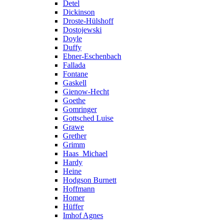
Detel
Dickinson
Droste-Hülshoff
Dostojewski
Doyle
Duffy
Ebner-Eschenbach
Fallada
Fontane
Gaskell
Gienow-Hecht
Goethe
Gomringer
Gottsched Luise
Grawe
Grether
Grimm
Haas_Michael
Hardy
Heine
Hodgson Burnett
Hoffmann
Homer
Hüffer
Imhof Agnes