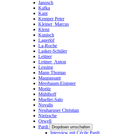
Janosch
Kafka
Kant
Kemper Peter
Kleiner_Marcus
Kleist
Kunisch
Lagerlöf
La-Roche
Lasker-Schüler
Leitner
Leitner_Anton
Lessing
Mann Thomas
Maupassant
Meerbaum-Eisinger
Moritz
Mühlhoff
Mueller-Salo
Novalis
Neuhaeuser Christian
Nietzsche
Orwell
Pardi
Dropdown umschalten
Interview mit Cécile Pardi