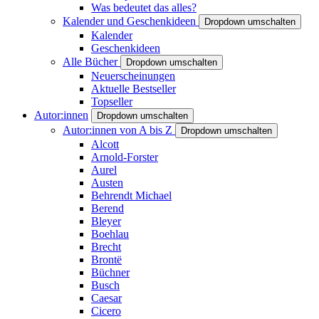
Was bedeutet das alles?
Kalender und Geschenkideen
Dropdown umschalten
Kalender
Geschenkideen
Alle Bücher
Dropdown umschalten
Neuerscheinungen
Aktuelle Bestseller
Topseller
Autor:innen
Dropdown umschalten
Autor:innen von A bis Z
Dropdown umschalten
Alcott
Arnold-Forster
Aurel
Austen
Behrendt Michael
Berend
Bleyer
Boehlau
Brecht
Brontë
Büchner
Busch
Caesar
Cicero