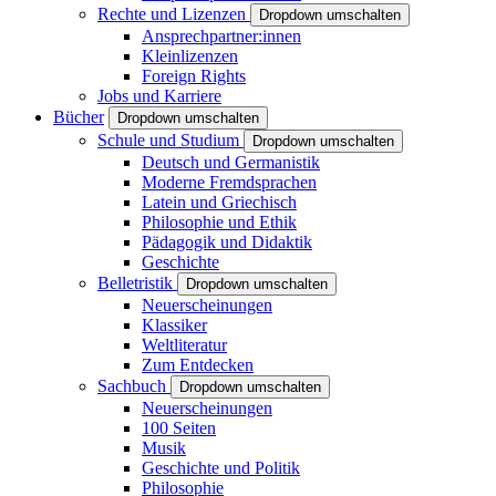
Rechte und Lizenzen
Dropdown umschalten
Ansprechpartner:innen
Kleinlizenzen
Foreign Rights
Jobs und Karriere
Bücher
Dropdown umschalten
Schule und Studium
Dropdown umschalten
Deutsch und Germanistik
Moderne Fremdsprachen
Latein und Griechisch
Philosophie und Ethik
Pädagogik und Didaktik
Geschichte
Belletristik
Dropdown umschalten
Neuerscheinungen
Klassiker
Weltliteratur
Zum Entdecken
Sachbuch
Dropdown umschalten
Neuerscheinungen
100 Seiten
Musik
Geschichte und Politik
Philosophie