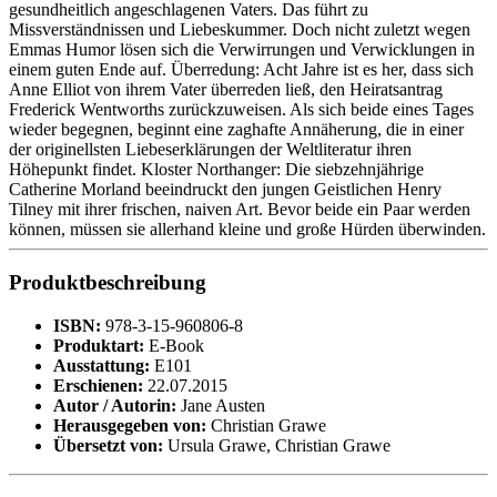
gesundheitlich angeschlagenen Vaters. Das führt zu
Missverständnissen und Liebeskummer. Doch nicht zuletzt wegen
Emmas Humor lösen sich die Verwirrungen und Verwicklungen in
einem guten Ende auf. Überredung: Acht Jahre ist es her, dass sich
Anne Elliot von ihrem Vater überreden ließ, den Heiratsantrag
Frederick Wentworths zurückzuweisen. Als sich beide eines Tages
wieder begegnen, beginnt eine zaghafte Annäherung, die in einer
der originellsten Liebeserklärungen der Weltliteratur ihren
Höhepunkt findet. Kloster Northanger: Die siebzehnjährige
Catherine Morland beeindruckt den jungen Geistlichen Henry
Tilney mit ihrer frischen, naiven Art. Bevor beide ein Paar werden
können, müssen sie allerhand kleine und große Hürden überwinden.
Produktbeschreibung
ISBN:
978-3-15-960806-8
Produktart:
E-Book
Ausstattung:
E101
Erschienen:
22.07.2015
Autor / Autorin:
Jane Austen
Herausgegeben von:
Christian Grawe
Übersetzt von:
Ursula Grawe, Christian Grawe