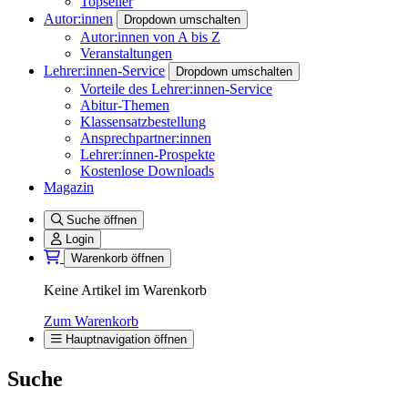
Topseller
Autor:innen
Dropdown umschalten
Autor:innen von A bis Z
Veranstaltungen
Lehrer:innen-Service
Dropdown umschalten
Vorteile des Lehrer:innen-Service
Abitur-Themen
Klassensatzbestellung
Ansprechpartner:innen
Lehrer:innen-Prospekte
Kostenlose Downloads
Magazin
Suche öffnen
Login
Warenkorb öffnen
Keine Artikel im Warenkorb
Zum Warenkorb
Hauptnavigation öffnen
Suche