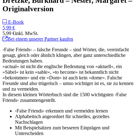
Dretzke, Burkhard – Nester, Margaret –
Originalversion
E-Book
5,99 €
5,99 €
inkl. MwSt.
Bei einem unserer Partner kaufen
›False Friends‹ – falsche Freunde – sind Wörter, die, vereinfacht
gesagt, gleich oder ähnlich klingen, aber ganz unterschiedliche
Bedeutungen haben.
»actual« ist nicht die englische Bedeutung von »aktuell«, ein
»Säbel« ist kein »sable«, »to become« ist bekanntlich nicht
»bekommen« und ein »Dom« ist auch kein »dome«. Falsche
Freunde sind also trügerisch – umso wichtiger ist es, sie zu kennen
und zu vermeiden.
In diesem kleinen Wörterbuch sind die 1500 wichtigsten ›False
Friends‹ zusammengestellt.
›False Friends‹ erkennen und vermeiden lernen
Alphabetisch angeordnet für schnelles, gezieltes
Nachschlagen
Mit Beispielsätzen zum besseren Einprägen und
Unterscheiden