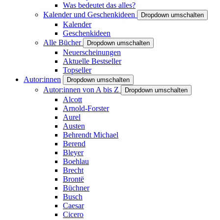
Was bedeutet das alles?
Kalender und Geschenkideen
Dropdown umschalten
Kalender
Geschenkideen
Alle Bücher
Dropdown umschalten
Neuerscheinungen
Aktuelle Bestseller
Topseller
Autor:innen
Dropdown umschalten
Autor:innen von A bis Z
Dropdown umschalten
Alcott
Arnold-Forster
Aurel
Austen
Behrendt Michael
Berend
Bleyer
Boehlau
Brecht
Brontë
Büchner
Busch
Caesar
Cicero