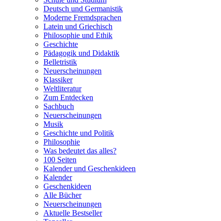
Deutsch und Germanistik
Moderne Fremdsprachen
Latein und Griechisch
Philosophie und Ethik
Geschichte
Pädagogik und Didaktik
Belletristik
Neuerscheinungen
Klassiker
Weltliteratur
Zum Entdecken
Sachbuch
Neuerscheinungen
Musik
Geschichte und Politik
Philosophie
Was bedeutet das alles?
100 Seiten
Kalender und Geschenkideen
Kalender
Geschenkideen
Alle Bücher
Neuerscheinungen
Aktuelle Bestseller