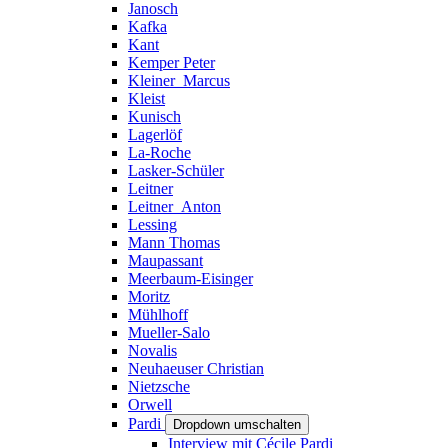
Janosch
Kafka
Kant
Kemper Peter
Kleiner_Marcus
Kleist
Kunisch
Lagerlöf
La-Roche
Lasker-Schüler
Leitner
Leitner_Anton
Lessing
Mann Thomas
Maupassant
Meerbaum-Eisinger
Moritz
Mühlhoff
Mueller-Salo
Novalis
Neuhaeuser Christian
Nietzsche
Orwell
Pardi
Dropdown umschalten
Interview mit Cécile Pardi