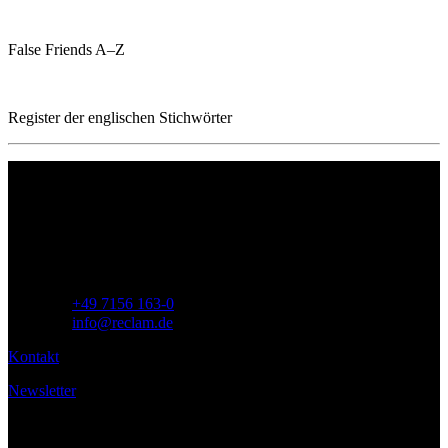
False Friends A–Z
Register der englischen Stichwörter
Philipp Reclam jun. Verlag GmbH
Siemensstr. 32
71254 Ditzingen
Deutschland
Telefon:
+49 7156 163-0
E-Mail:
info@reclam.de
Kontakt
Newsletter
Service