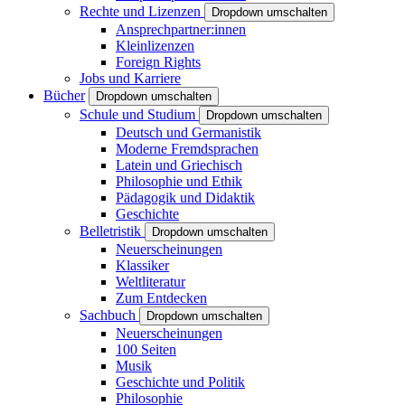
Rechte und Lizenzen
Dropdown umschalten
Ansprechpartner:innen
Kleinlizenzen
Foreign Rights
Jobs und Karriere
Bücher
Dropdown umschalten
Schule und Studium
Dropdown umschalten
Deutsch und Germanistik
Moderne Fremdsprachen
Latein und Griechisch
Philosophie und Ethik
Pädagogik und Didaktik
Geschichte
Belletristik
Dropdown umschalten
Neuerscheinungen
Klassiker
Weltliteratur
Zum Entdecken
Sachbuch
Dropdown umschalten
Neuerscheinungen
100 Seiten
Musik
Geschichte und Politik
Philosophie