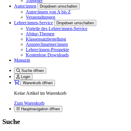
Topseller
Autor:innen
Dropdown umschalten
Autor:innen von A bis Z
Veranstaltungen
Lehrer:innen-Service
Dropdown umschalten
Vorteile des Lehrer:innen-Service
Abitur-Themen
Klassensatzbestellung
Ansprechpartner:innen
Lehrer:innen-Prospekte
Kostenlose Downloads
Magazin
Suche öffnen
Login
Warenkorb öffnen
Keine Artikel im Warenkorb
Zum Warenkorb
Hauptnavigation öffnen
Suche