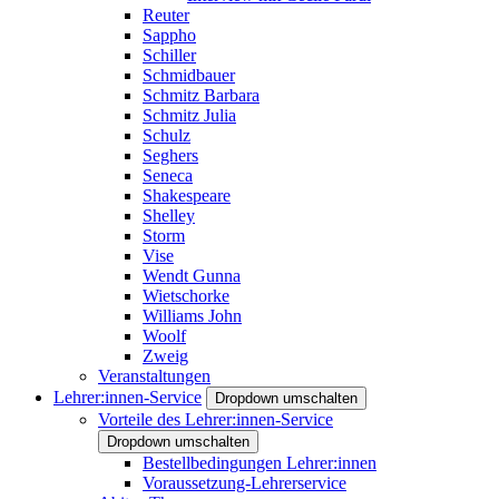
Reuter
Sappho
Schiller
Schmidbauer
Schmitz Barbara
Schmitz Julia
Schulz
Seghers
Seneca
Shakespeare
Shelley
Storm
Vise
Wendt Gunna
Wietschorke
Williams John
Woolf
Zweig
Veranstaltungen
Lehrer:innen-Service
Dropdown umschalten
Vorteile des Lehrer:innen-Service
Dropdown umschalten
Bestellbedingungen Lehrer:innen
Voraussetzung-Lehrerservice