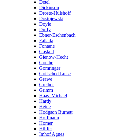
Detel
Dickinson
Droste-Hülshoff
Dostojewski
Doyle
Duffy
Ebner-Eschenbach
Fallada
Fontane
Gaskell
Gienow-Hecht
Goethe
Gomringer
Gottsched Luise
Grawe
Grether
Grimm
Haas_Michael
Hardy
Heine
Hodgson Burnett
Hoffmann
Homer
Hüffer
Imhof Agnes