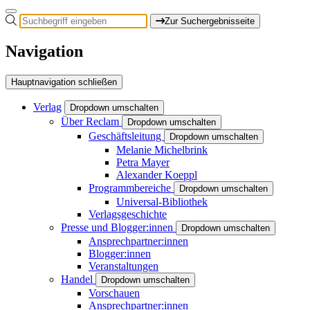
Zur Suchergebnisseite
Navigation
Hauptnavigation schließen
Verlag
Dropdown umschalten
Über Reclam
Dropdown umschalten
Geschäftsleitung
Dropdown umschalten
Melanie Michelbrink
Petra Mayer
Alexander Koeppl
Programmbereiche
Dropdown umschalten
Universal-Bibliothek
Verlagsgeschichte
Presse und Blogger:innen
Dropdown umschalten
Ansprechpartner:innen
Blogger:innen
Veranstaltungen
Handel
Dropdown umschalten
Vorschauen
Ansprechpartner:innen