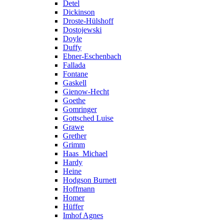
Detel
Dickinson
Droste-Hülshoff
Dostojewski
Doyle
Duffy
Ebner-Eschenbach
Fallada
Fontane
Gaskell
Gienow-Hecht
Goethe
Gomringer
Gottsched Luise
Grawe
Grether
Grimm
Haas_Michael
Hardy
Heine
Hodgson Burnett
Hoffmann
Homer
Hüffer
Imhof Agnes