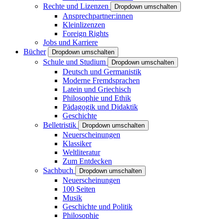
Rechte und Lizenzen
Dropdown umschalten
Ansprechpartner:innen
Kleinlizenzen
Foreign Rights
Jobs und Karriere
Bücher
Dropdown umschalten
Schule und Studium
Dropdown umschalten
Deutsch und Germanistik
Moderne Fremdsprachen
Latein und Griechisch
Philosophie und Ethik
Pädagogik und Didaktik
Geschichte
Belletristik
Dropdown umschalten
Neuerscheinungen
Klassiker
Weltliteratur
Zum Entdecken
Sachbuch
Dropdown umschalten
Neuerscheinungen
100 Seiten
Musik
Geschichte und Politik
Philosophie