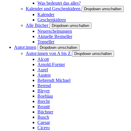
Was bedeutet das alles?
Kalender und Geschenkideen
Dropdown umschalten
Kalender
Geschenkideen
Alle Bücher
Dropdown umschalten
Neuerscheinungen
Aktuelle Bestseller
Topseller
Autor:innen
Dropdown umschalten
Autor:innen von A bis Z
Dropdown umschalten
Alcott
Arnold-Forster
Aurel
Austen
Behrendt Michael
Berend
Bleyer
Boehlau
Brecht
Brontë
Büchner
Busch
Caesar
Cicero