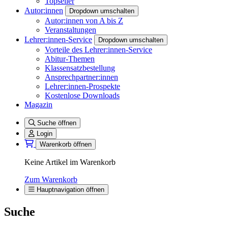
Topseller
Autor:innen
Dropdown umschalten
Autor:innen von A bis Z
Veranstaltungen
Lehrer:innen-Service
Dropdown umschalten
Vorteile des Lehrer:innen-Service
Abitur-Themen
Klassensatzbestellung
Ansprechpartner:innen
Lehrer:innen-Prospekte
Kostenlose Downloads
Magazin
Suche öffnen
Login
Warenkorb öffnen
Keine Artikel im Warenkorb
Zum Warenkorb
Hauptnavigation öffnen
Suche