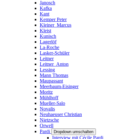
Janosch
Kafka
Kant
Kemper Peter
Kleiner_Marcus
Kleist
Kunisch
Lagerlöf
La-Roche
Lasker-Schüler
Leitner
Leitner_Anton
Lessing
Mann Thomas
Maupassant
Meerbaum-Eisinger
Moritz
Mühlhoff
Mueller-Salo
Novalis
Neuhaeuser Christian
Nietzsche
Orwell
Pardi
Dropdown umschalten
Interview mit Cécile Pardi