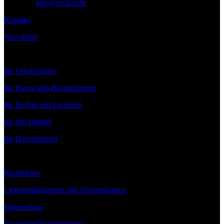
E-Mail:
info@reclam.de
Kontakt
Newsletter
Service
für Lehrer:innen
für Presse und Blogger:innen
für Rechte und Lizenzen
für den Handel
für Dozent:innen
Rechtliches
Lieferbedingungen und Versandkosten
Datenschutz
Barrierefreiheitserklärung