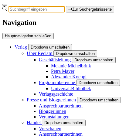
Zur Suchergebnisseite
Navigation
Hauptnavigation schließen
Verlag
Dropdown umschalten
Über Reclam
Dropdown umschalten
Geschäftsleitung
Dropdown umschalten
Melanie Michelbrink
Petra Mayer
Alexander Koeppl
Programmbereiche
Dropdown umschalten
Universal-Bibliothek
Verlagsgeschichte
Presse und Blogger:innen
Dropdown umschalten
Ansprechpartner:innen
Blogger:innen
Veranstaltungen
Handel
Dropdown umschalten
Vorschauen
Ansprechpartner:innen