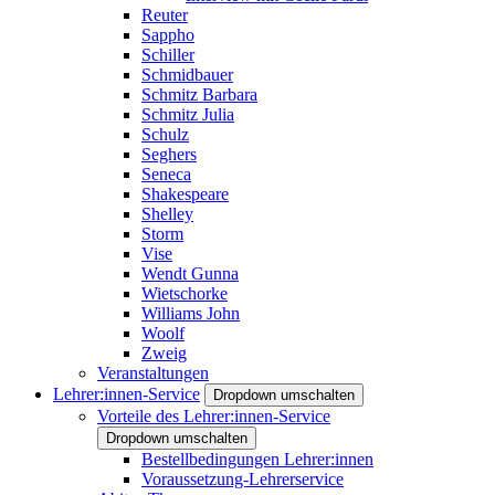
Reuter
Sappho
Schiller
Schmidbauer
Schmitz Barbara
Schmitz Julia
Schulz
Seghers
Seneca
Shakespeare
Shelley
Storm
Vise
Wendt Gunna
Wietschorke
Williams John
Woolf
Zweig
Veranstaltungen
Lehrer:innen-Service
Dropdown umschalten
Vorteile des Lehrer:innen-Service
Dropdown umschalten
Bestellbedingungen Lehrer:innen
Voraussetzung-Lehrerservice