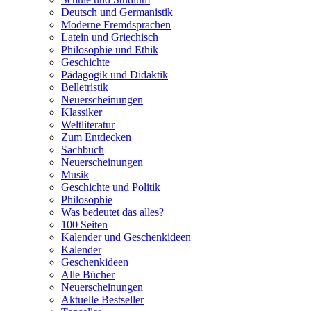
Deutsch und Germanistik
Moderne Fremdsprachen
Latein und Griechisch
Philosophie und Ethik
Geschichte
Pädagogik und Didaktik
Belletristik
Neuerscheinungen
Klassiker
Weltliteratur
Zum Entdecken
Sachbuch
Neuerscheinungen
Musik
Geschichte und Politik
Philosophie
Was bedeutet das alles?
100 Seiten
Kalender und Geschenkideen
Kalender
Geschenkideen
Alle Bücher
Neuerscheinungen
Aktuelle Bestseller