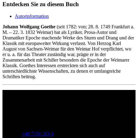
Entdecken Sie zu diesem Buch
Autorinformation
Johann Wolfgang Goethe
(seit 1782: von; 28. 8. 1749 Frankfurt a.
M. – 22. 3. 1832 Weimar) hat als Lyriker, Prosa-Autor und
Dramatiker Epoche machende Werke des Sturm und Drang und der
Klassik mit europaweiter Wirkung verfasst. Von Herzog Karl
August von Sachsen-Weimar für den Weimar Hof verpflichtet, wo
er u. a. für das Theater zuständig war, prägte er in der
Zusammenarbeit mit Schiller besonders die Epoche der Weimarer
Klassik. Goethes Interessen erstreckten sich auch auf
unterschiedlichste Wissenschaften, zu denen er umfangreiche
Schriften beitrug.
Philipp Reclam jun. Verlag GmbH
Siemensstr. 32
71254 Ditzingen
Deutschland
Telefon:
+49 7156 163-0