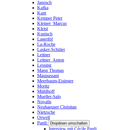
Janosch
Kafka
Kant
Kemper Peter
Kleiner_Marcus
Kleist
Kunisch
Lagerlöf
La-Roche
Lasker-Schüler
Leitner
Leitner_Anton
Lessing
Mann Thomas
Maupassant
Meerbaum-Eisinger
Moritz
Mühlhoff
Mueller-Salo
Novalis
Neuhaeuser Christian
Nietzsche
Orwell
Pardi
Dropdown umschalten
Interview mit Cécile Pardi