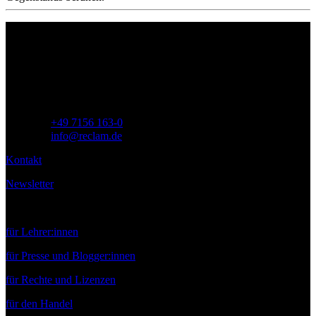
Philipp Reclam jun. Verlag GmbH
Siemensstr. 32
71254 Ditzingen
Deutschland
Telefon:
+49 7156 163-0
E-Mail:
info@reclam.de
Kontakt
Newsletter
Service
für Lehrer:innen
für Presse und Blogger:innen
für Rechte und Lizenzen
für den Handel