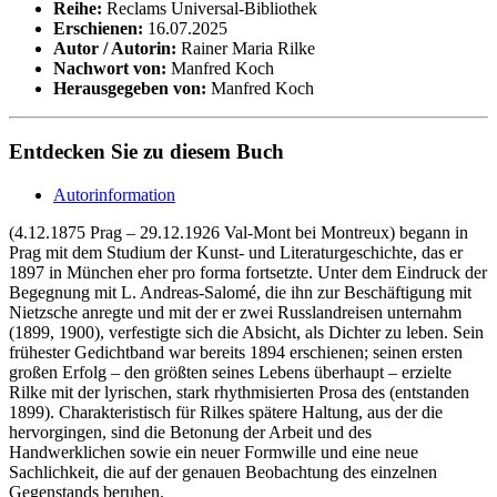
Reihe:
Reclams Universal-Bibliothek
Erschienen:
16.07.2025
Autor / Autorin:
Rainer Maria Rilke
Nachwort von:
Manfred Koch
Herausgegeben von:
Manfred Koch
Entdecken Sie zu diesem Buch
Autorinformation
(4.12.1875 Prag – 29.12.1926 Val-Mont bei Montreux) begann in
Prag mit dem Studium der Kunst- und Literaturgeschichte, das er
1897 in München eher pro forma fortsetzte. Unter dem Eindruck der
Begegnung mit L. Andreas-Salomé, die ihn zur Beschäftigung mit
Nietzsche anregte und mit der er zwei Russlandreisen unternahm
(1899, 1900), verfestigte sich die Absicht, als Dichter zu leben. Sein
frühester Gedichtband war bereits 1894 erschienen; seinen ersten
großen Erfolg – den größten seines Lebens überhaupt – erzielte
Rilke mit der lyrischen, stark rhythmisierten Prosa des (entstanden
1899). Charakteristisch für Rilkes spätere Haltung, aus der die
hervorgingen, sind die Betonung der Arbeit und des
Handwerklichen sowie ein neuer Formwille und eine neue
Sachlichkeit, die auf der genauen Beobachtung des einzelnen
Gegenstands beruhen.