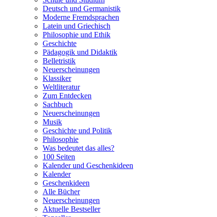
Deutsch und Germanistik
Moderne Fremdsprachen
Latein und Griechisch
Philosophie und Ethik
Geschichte
Pädagogik und Didaktik
Belletristik
Neuerscheinungen
Klassiker
Weltliteratur
Zum Entdecken
Sachbuch
Neuerscheinungen
Musik
Geschichte und Politik
Philosophie
Was bedeutet das alles?
100 Seiten
Kalender und Geschenkideen
Kalender
Geschenkideen
Alle Bücher
Neuerscheinungen
Aktuelle Bestseller