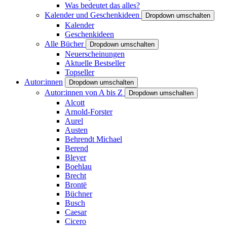
Was bedeutet das alles?
Kalender und Geschenkideen
Dropdown umschalten
Kalender
Geschenkideen
Alle Bücher
Dropdown umschalten
Neuerscheinungen
Aktuelle Bestseller
Topseller
Autor:innen
Dropdown umschalten
Autor:innen von A bis Z
Dropdown umschalten
Alcott
Arnold-Forster
Aurel
Austen
Behrendt Michael
Berend
Bleyer
Boehlau
Brecht
Brontë
Büchner
Busch
Caesar
Cicero