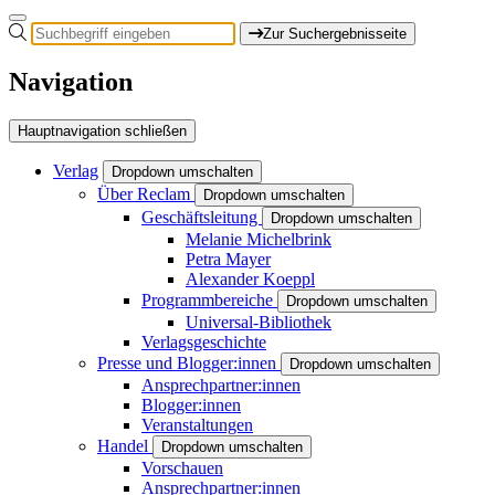
Zur Suchergebnisseite
Navigation
Hauptnavigation schließen
Verlag
Dropdown umschalten
Über Reclam
Dropdown umschalten
Geschäftsleitung
Dropdown umschalten
Melanie Michelbrink
Petra Mayer
Alexander Koeppl
Programmbereiche
Dropdown umschalten
Universal-Bibliothek
Verlagsgeschichte
Presse und Blogger:innen
Dropdown umschalten
Ansprechpartner:innen
Blogger:innen
Veranstaltungen
Handel
Dropdown umschalten
Vorschauen
Ansprechpartner:innen