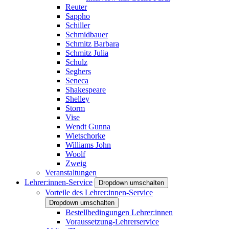
Reuter
Sappho
Schiller
Schmidbauer
Schmitz Barbara
Schmitz Julia
Schulz
Seghers
Seneca
Shakespeare
Shelley
Storm
Vise
Wendt Gunna
Wietschorke
Williams John
Woolf
Zweig
Veranstaltungen
Lehrer:innen-Service
Dropdown umschalten
Vorteile des Lehrer:innen-Service
Dropdown umschalten
Bestellbedingungen Lehrer:innen
Voraussetzung-Lehrerservice