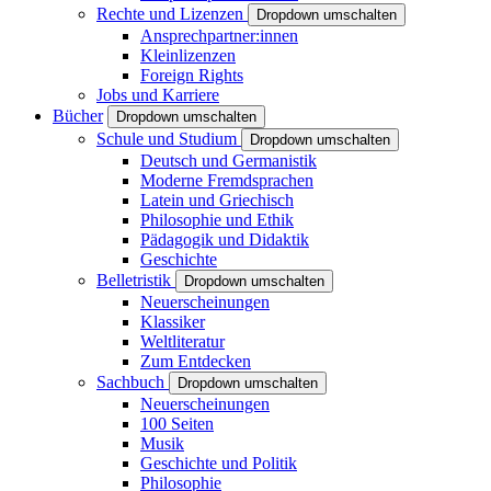
Rechte und Lizenzen
Dropdown umschalten
Ansprechpartner:innen
Kleinlizenzen
Foreign Rights
Jobs und Karriere
Bücher
Dropdown umschalten
Schule und Studium
Dropdown umschalten
Deutsch und Germanistik
Moderne Fremdsprachen
Latein und Griechisch
Philosophie und Ethik
Pädagogik und Didaktik
Geschichte
Belletristik
Dropdown umschalten
Neuerscheinungen
Klassiker
Weltliteratur
Zum Entdecken
Sachbuch
Dropdown umschalten
Neuerscheinungen
100 Seiten
Musik
Geschichte und Politik
Philosophie