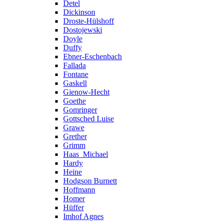
Detel
Dickinson
Droste-Hülshoff
Dostojewski
Doyle
Duffy
Ebner-Eschenbach
Fallada
Fontane
Gaskell
Gienow-Hecht
Goethe
Gomringer
Gottsched Luise
Grawe
Grether
Grimm
Haas_Michael
Hardy
Heine
Hodgson Burnett
Hoffmann
Homer
Hüffer
Imhof Agnes