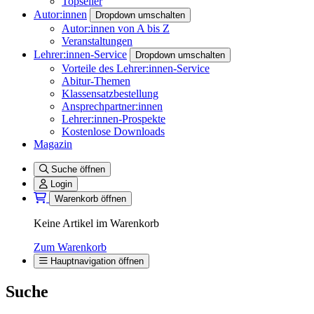
Topseller
Autor:innen
Dropdown umschalten
Autor:innen von A bis Z
Veranstaltungen
Lehrer:innen-Service
Dropdown umschalten
Vorteile des Lehrer:innen-Service
Abitur-Themen
Klassensatzbestellung
Ansprechpartner:innen
Lehrer:innen-Prospekte
Kostenlose Downloads
Magazin
Suche öffnen
Login
Warenkorb öffnen
Keine Artikel im Warenkorb
Zum Warenkorb
Hauptnavigation öffnen
Suche