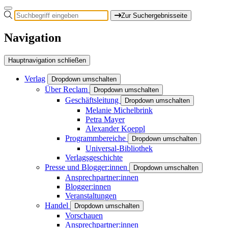
Zur Suchergebnisseite
Navigation
Hauptnavigation schließen
Verlag
Dropdown umschalten
Über Reclam
Dropdown umschalten
Geschäftsleitung
Dropdown umschalten
Melanie Michelbrink
Petra Mayer
Alexander Koeppl
Programmbereiche
Dropdown umschalten
Universal-Bibliothek
Verlagsgeschichte
Presse und Blogger:innen
Dropdown umschalten
Ansprechpartner:innen
Blogger:innen
Veranstaltungen
Handel
Dropdown umschalten
Vorschauen
Ansprechpartner:innen