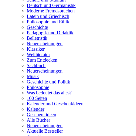
Deutsch und Germanistik
Moderne Fremdsprachen
Latein und Griechisch
Philosophie und Ethik
Geschichte
Pädagogik und Didaktik
Belletristik
Neuerscheinungen
Klassiker
Weltliteratur
Zum Entdecken
Sachbuch
Neuerscheinungen
Musik
Geschichte und Politik
Philosophie
Was bedeutet das alles?
100 Seiten
Kalender und Geschenkideen
Kalender
Geschenkideen
Alle Bücher
Neuerscheinungen
Aktuelle Bestseller