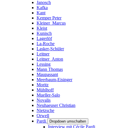
Janosch
Kafka
Kant
Kemper Peter
Kleiner_Marcus
Kleist
Kunisch
Lagerlöf
La-Roche
Lasker-Schüler
Leitner
Leitner_Anton
Lessing
Mann Thomas
Maupassant
Meerbaum-Eisinger
Moritz
Mühlhoff
Mueller-Salo
Novalis
Neuhaeuser Christian
Nietzsche
Orwell
Pardi
Dropdown umschalten
Interview mit Cécile Pardi