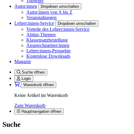
Topseller
Autor:innen
Dropdown umschalten
Autor:innen von A bis Z
Veranstaltungen
Lehrer:innen-Service
Dropdown umschalten
Vorteile des Lehrer:innen-Service
Abitur-Themen
Klassensatzbestellung
Ansprechpartner:innen
Lehrer:innen-Prospekte
Kostenlose Downloads
Magazin
Suche öffnen
Login
Warenkorb öffnen
Keine Artikel im Warenkorb
Zum Warenkorb
Hauptnavigation öffnen
Suche