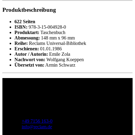
Produktbeschreibung
622 Seiten
ISBN:
978-3-15-004928-0
Produktart:
Taschenbuch
Abmessung:
148 mm x 96 mm
Reihe:
Reclams Universal-Bibliothek
Erschienen:
01.01.1986
Autor / Autorin:
Emile Zola
Nachwort von:
Wolfgang Koeppen
Übersetzt von:
Armin Schwarz
Philipp Reclam jun. Verlag GmbH
Siemensstr. 32
71254 Ditzingen
Deutschland
Telefon:
+49 7156 163-0
E-Mail:
info@reclam.de