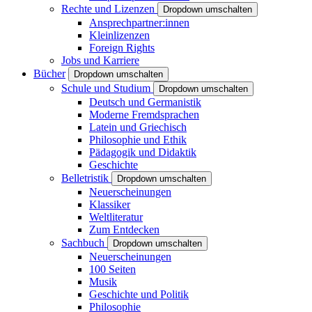
Rechte und Lizenzen
Dropdown umschalten
Ansprechpartner:innen
Kleinlizenzen
Foreign Rights
Jobs und Karriere
Bücher
Dropdown umschalten
Schule und Studium
Dropdown umschalten
Deutsch und Germanistik
Moderne Fremdsprachen
Latein und Griechisch
Philosophie und Ethik
Pädagogik und Didaktik
Geschichte
Belletristik
Dropdown umschalten
Neuerscheinungen
Klassiker
Weltliteratur
Zum Entdecken
Sachbuch
Dropdown umschalten
Neuerscheinungen
100 Seiten
Musik
Geschichte und Politik
Philosophie