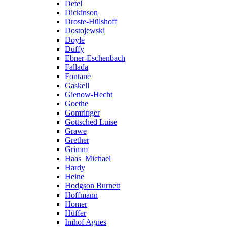
Detel
Dickinson
Droste-Hülshoff
Dostojewski
Doyle
Duffy
Ebner-Eschenbach
Fallada
Fontane
Gaskell
Gienow-Hecht
Goethe
Gomringer
Gottsched Luise
Grawe
Grether
Grimm
Haas_Michael
Hardy
Heine
Hodgson Burnett
Hoffmann
Homer
Hüffer
Imhof Agnes