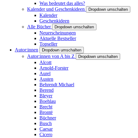
Was bedeutet das alles?
Kalender und Geschenkideen
Dropdown umschalten
Kalender
Geschenkideen
Alle Bücher
Dropdown umschalten
Neuerscheinungen
Aktuelle Bestseller
Topseller
Autor:innen
Dropdown umschalten
Autor:innen von A bis Z
Dropdown umschalten
Alcott
Arnold-Forster
Aurel
Austen
Behrendt Michael
Berend
Bleyer
Boehlau
Brecht
Brontë
Büchner
Busch
Caesar
Cicero