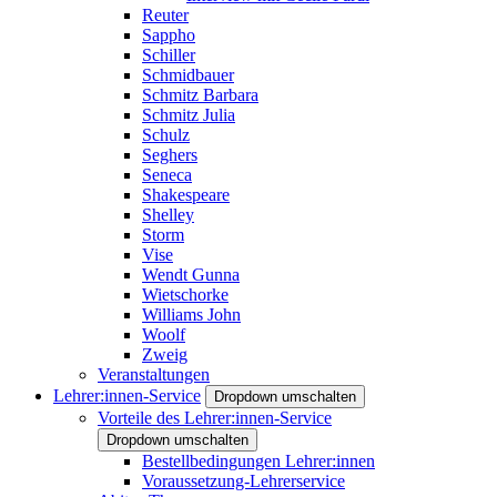
Reuter
Sappho
Schiller
Schmidbauer
Schmitz Barbara
Schmitz Julia
Schulz
Seghers
Seneca
Shakespeare
Shelley
Storm
Vise
Wendt Gunna
Wietschorke
Williams John
Woolf
Zweig
Veranstaltungen
Lehrer:innen-Service
Dropdown umschalten
Vorteile des Lehrer:innen-Service
Dropdown umschalten
Bestellbedingungen Lehrer:innen
Voraussetzung-Lehrerservice