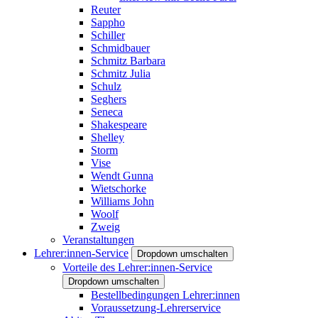
Reuter
Sappho
Schiller
Schmidbauer
Schmitz Barbara
Schmitz Julia
Schulz
Seghers
Seneca
Shakespeare
Shelley
Storm
Vise
Wendt Gunna
Wietschorke
Williams John
Woolf
Zweig
Veranstaltungen
Lehrer:innen-Service
Dropdown umschalten
Vorteile des Lehrer:innen-Service
Dropdown umschalten
Bestellbedingungen Lehrer:innen
Voraussetzung-Lehrerservice