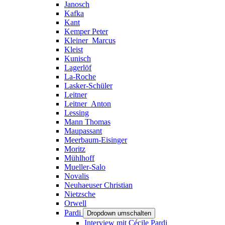
Janosch
Kafka
Kant
Kemper Peter
Kleiner_Marcus
Kleist
Kunisch
Lagerlöf
La-Roche
Lasker-Schüler
Leitner
Leitner_Anton
Lessing
Mann Thomas
Maupassant
Meerbaum-Eisinger
Moritz
Mühlhoff
Mueller-Salo
Novalis
Neuhaeuser Christian
Nietzsche
Orwell
Pardi
Dropdown umschalten
Interview mit Cécile Pardi