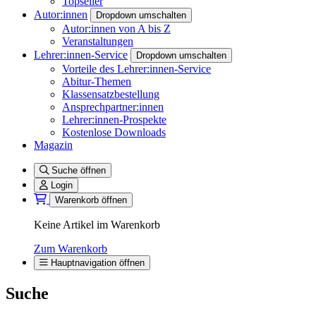
Topseller
Autor:innen
Dropdown umschalten
Autor:innen von A bis Z
Veranstaltungen
Lehrer:innen-Service
Dropdown umschalten
Vorteile des Lehrer:innen-Service
Abitur-Themen
Klassensatzbestellung
Ansprechpartner:innen
Lehrer:innen-Prospekte
Kostenlose Downloads
Magazin
Suche öffnen
Login
Warenkorb öffnen
Keine Artikel im Warenkorb
Zum Warenkorb
Hauptnavigation öffnen
Suche