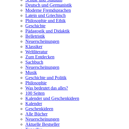
Deutsch und Germanistik
Moderne Fremdsprachen
Latein und Griechisch
Philosophie und Ethik
Geschichte
Pädagogik und Didaktik
Belletristik
Neuerscheinungen
Klassiker
Weltliteratur
Zum Entdecken
Sachbuch
Neuerscheinungen
Musik
Geschichte und Politik
Philosophie
Was bedeutet das alles?
100 Seiten
Kalender und Geschenkideen
Kalender
Geschenkideen
Alle Bücher
Neuerscheinungen
Aktuelle Bestseller