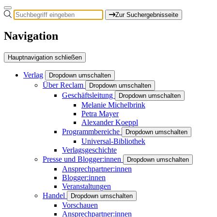
Zur Suchergebnisseite
Navigation
Hauptnavigation schließen
Verlag
Dropdown umschalten
Über Reclam
Dropdown umschalten
Geschäftsleitung
Dropdown umschalten
Melanie Michelbrink
Petra Mayer
Alexander Koeppl
Programmbereiche
Dropdown umschalten
Universal-Bibliothek
Verlagsgeschichte
Presse und Blogger:innen
Dropdown umschalten
Ansprechpartner:innen
Blogger:innen
Veranstaltungen
Handel
Dropdown umschalten
Vorschauen
Ansprechpartner:innen