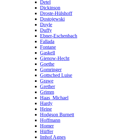
Detel
Dickinson
Droste-Hülshoff
Dostojewski
Doyle
Duffy
Ebner-Eschenbach
Fallada
Fontane
Gaskell
Gienow-Hecht
Goethe
Gomringer
Gottsched Luise
Grawe
Grether
Grimm
Haas_Michael
Hardy
Heine
Hodgson Burnett
Hoffmann
Homer
Hüffer
Imhof Agnes