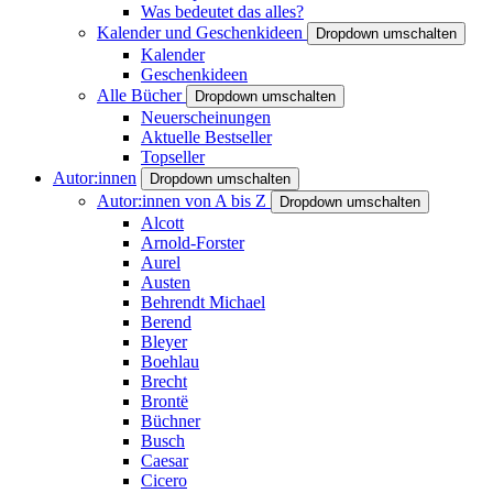
Was bedeutet das alles?
Kalender und Geschenkideen
Dropdown umschalten
Kalender
Geschenkideen
Alle Bücher
Dropdown umschalten
Neuerscheinungen
Aktuelle Bestseller
Topseller
Autor:innen
Dropdown umschalten
Autor:innen von A bis Z
Dropdown umschalten
Alcott
Arnold-Forster
Aurel
Austen
Behrendt Michael
Berend
Bleyer
Boehlau
Brecht
Brontë
Büchner
Busch
Caesar
Cicero