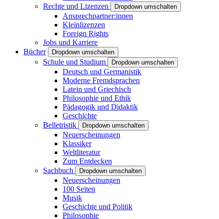
Rechte und Lizenzen
Dropdown umschalten
Ansprechpartner:innen
Kleinlizenzen
Foreign Rights
Jobs und Karriere
Bücher
Dropdown umschalten
Schule und Studium
Dropdown umschalten
Deutsch und Germanistik
Moderne Fremdsprachen
Latein und Griechisch
Philosophie und Ethik
Pädagogik und Didaktik
Geschichte
Belletristik
Dropdown umschalten
Neuerscheinungen
Klassiker
Weltliteratur
Zum Entdecken
Sachbuch
Dropdown umschalten
Neuerscheinungen
100 Seiten
Musik
Geschichte und Politik
Philosophie