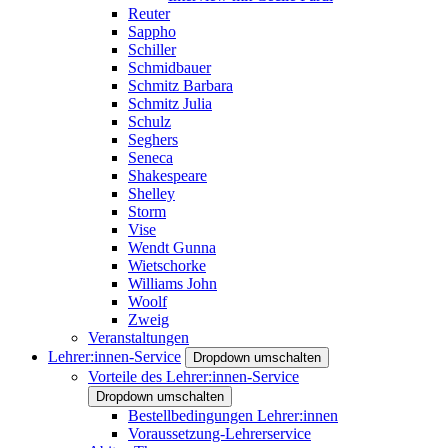
Reuter
Sappho
Schiller
Schmidbauer
Schmitz Barbara
Schmitz Julia
Schulz
Seghers
Seneca
Shakespeare
Shelley
Storm
Vise
Wendt Gunna
Wietschorke
Williams John
Woolf
Zweig
Veranstaltungen
Lehrer:innen-Service
Dropdown umschalten
Vorteile des Lehrer:innen-Service
Dropdown umschalten
Bestellbedingungen Lehrer:innen
Voraussetzung-Lehrerservice