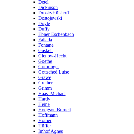
Detel
Dickinson
Droste-Hülshoff
Dostojewski
Doyle
Duffy
Ebner-Eschenbach
Fallada
Fontane
Gaskell
Gienow-Hecht
Goethe
Gomringer
Gottsched Luise
Grawe
Grether
Grimm
Haas_Michael
Hardy
Heine
Hodgson Burnett
Hoffmann
Homer
Hüffer
Imhof Agnes