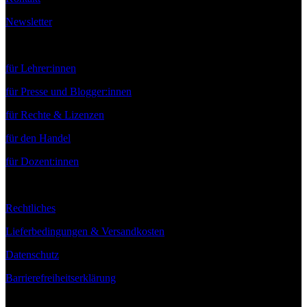
Newsletter
Service
für Lehrer:innen
für Presse und Blogger:innen
für Rechte & Lizenzen
für den Handel
für Dozent:innen
Rechtliches
Lieferbedingungen & Versandkosten
Datenschutz
Barrierefreiheitserklärung