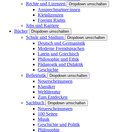
Rechte und Lizenzen
Dropdown umschalten
Ansprechpartner:innen
Kleinlizenzen
Foreign Rights
Jobs und Karriere
Bücher
Dropdown umschalten
Schule und Studium
Dropdown umschalten
Deutsch und Germanistik
Moderne Fremdsprachen
Latein und Griechisch
Philosophie und Ethik
Pädagogik und Didaktik
Geschichte
Belletristik
Dropdown umschalten
Neuerscheinungen
Klassiker
Weltliteratur
Zum Entdecken
Sachbuch
Dropdown umschalten
Neuerscheinungen
100 Seiten
Musik
Geschichte und Politik
Philosophie