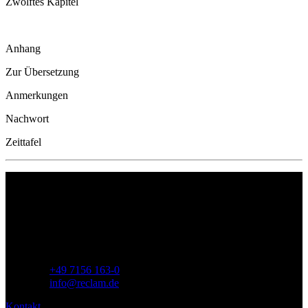
Zwölftes Kapitel
Anhang
Zur Übersetzung
Anmerkungen
Nachwort
Zeittafel
Philipp Reclam jun. Verlag GmbH
Siemensstr. 32
71254 Ditzingen
Deutschland
Telefon:
+49 7156 163-0
E-Mail:
info@reclam.de
Kontakt