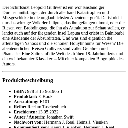
Der Schiffsarzt Leopold Gulliver ist ein wohlanständiger
Durchschnittsbürger, der durch allerhand Katastrophen und
Missgeschicke in die unglaublichsten Abenteuer gerät. Da ist nicht
nur das winzige Volk der Liliputs, das ihn gefangen nimmt, oder die
Riesen von Brobdingnag, die ihn als Attraktion zur Schau stellen, er
landet auch auf der fliegenden Insel Laputa und erlebt in Balnibarbi
eine Akademie der Absurditäten. Und was sind eigentlich die
affenartigen Yahoos und die schönen Houyhnhnms für Wesen? Die
abenteuerlichen Reisen Gullivers sind voller Gefahren und
Phantasie. Eine Satire auf die Welt des frühen 18. Jahrhunderts und
ein weltbekannter Klassiker. – Mit einer kompakten Biographie des
Autors.
Produktbeschreibung
ISBN:
978-3-15-961965-1
Produktart:
E-Book
Ausstattung:
E101
Reihe:
Reclam Taschenbuch
Erschienen:
13.05.2022
Autor / Autorin:
Jonathan Swift
Nachwort von:
Hermann J. Real, Heinz J. Vienken
Kommentiert von:
Heinz J. Vienken, Hermann J. Real