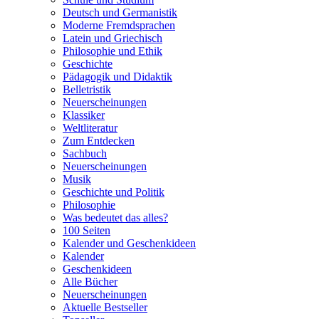
Deutsch und Germanistik
Moderne Fremdsprachen
Latein und Griechisch
Philosophie und Ethik
Geschichte
Pädagogik und Didaktik
Belletristik
Neuerscheinungen
Klassiker
Weltliteratur
Zum Entdecken
Sachbuch
Neuerscheinungen
Musik
Geschichte und Politik
Philosophie
Was bedeutet das alles?
100 Seiten
Kalender und Geschenkideen
Kalender
Geschenkideen
Alle Bücher
Neuerscheinungen
Aktuelle Bestseller