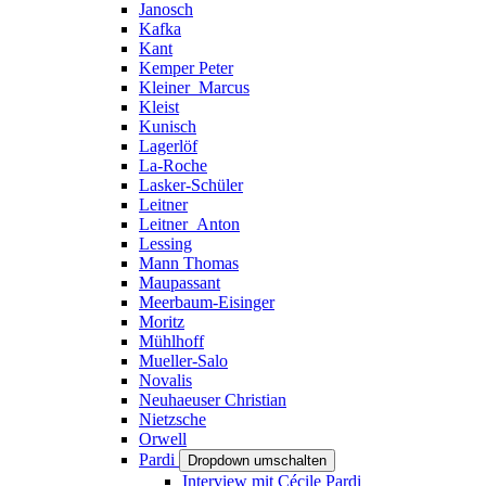
Janosch
Kafka
Kant
Kemper Peter
Kleiner_Marcus
Kleist
Kunisch
Lagerlöf
La-Roche
Lasker-Schüler
Leitner
Leitner_Anton
Lessing
Mann Thomas
Maupassant
Meerbaum-Eisinger
Moritz
Mühlhoff
Mueller-Salo
Novalis
Neuhaeuser Christian
Nietzsche
Orwell
Pardi
Dropdown umschalten
Interview mit Cécile Pardi