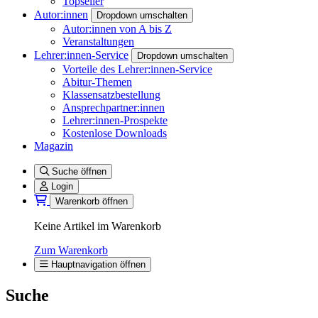
Topseller
Autor:innen
Dropdown umschalten
Autor:innen von A bis Z
Veranstaltungen
Lehrer:innen-Service
Dropdown umschalten
Vorteile des Lehrer:innen-Service
Abitur-Themen
Klassensatzbestellung
Ansprechpartner:innen
Lehrer:innen-Prospekte
Kostenlose Downloads
Magazin
Suche öffnen
Login
Warenkorb öffnen
Keine Artikel im Warenkorb
Zum Warenkorb
Hauptnavigation öffnen
Suche