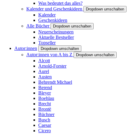
Was bedeutet das alles?
Kalender und Geschenkideen
Dropdown umschalten
Kalender
Geschenkideen
Alle Bücher
Dropdown umschalten
Neuerscheinungen
Aktuelle Bestseller
Topseller
Autor:innen
Dropdown umschalten
Autor:innen von A bis Z
Dropdown umschalten
Alcott
Arnold-Forster
Aurel
Austen
Behrendt Michael
Berend
Bleyer
Boehlau
Brecht
Brontë
Büchner
Busch
Caesar
Cicero