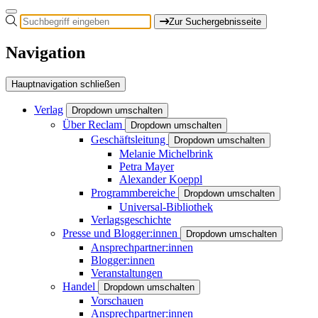
Zur Suchergebnisseite
Navigation
Hauptnavigation schließen
Verlag
Dropdown umschalten
Über Reclam
Dropdown umschalten
Geschäftsleitung
Dropdown umschalten
Melanie Michelbrink
Petra Mayer
Alexander Koeppl
Programmbereiche
Dropdown umschalten
Universal-Bibliothek
Verlagsgeschichte
Presse und Blogger:innen
Dropdown umschalten
Ansprechpartner:innen
Blogger:innen
Veranstaltungen
Handel
Dropdown umschalten
Vorschauen
Ansprechpartner:innen