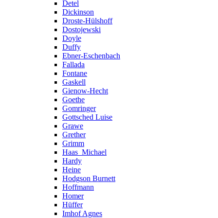
Detel
Dickinson
Droste-Hülshoff
Dostojewski
Doyle
Duffy
Ebner-Eschenbach
Fallada
Fontane
Gaskell
Gienow-Hecht
Goethe
Gomringer
Gottsched Luise
Grawe
Grether
Grimm
Haas_Michael
Hardy
Heine
Hodgson Burnett
Hoffmann
Homer
Hüffer
Imhof Agnes