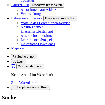
Topseller
Autor:innen
Dropdown umschalten
Autor:innen von A bis Z
Veranstaltungen
Lehrer:innen-Service
Dropdown umschalten
Vorteile des Lehrer:innen-Service
Abitur-Themen
Klassensatzbestellung
Ansprechpartner:innen
Lehrer:innen-Prospekte
Kostenlose Downloads
Magazin
Suche öffnen
Login
Warenkorb öffnen
Keine Artikel im Warenkorb
Zum Warenkorb
Hauptnavigation öffnen
Suche