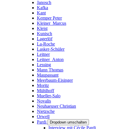
Janosch
Kafka
Kant
Kemper Peter
Kleiner_Marcus
Kleist
Kunisch
Lagerlöf
La-Roche
Lasker-Schüler
Leitner
Leitner_Anton
Lessing
Mann Thomas
Maupassant
Meerbaum-Eisinger
Moritz
Mühlhoff
Mueller-Salo
Novalis
Neuhaeuser Christian
Nietzsche
Orwell
Pardi
Dropdown umschalten
Interview mit Cécile Pardi