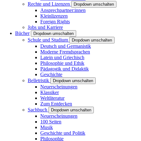
Rechte und Lizenzen
Dropdown umschalten
Ansprechpartner:innen
Kleinlizenzen
Foreign Rights
Jobs und Karriere
Bücher
Dropdown umschalten
Schule und Studium
Dropdown umschalten
Deutsch und Germanistik
Moderne Fremdsprachen
Latein und Griechisch
Philosophie und Ethik
Pädagogik und Didaktik
Geschichte
Belletristik
Dropdown umschalten
Neuerscheinungen
Klassiker
Weltliteratur
Zum Entdecken
Sachbuch
Dropdown umschalten
Neuerscheinungen
100 Seiten
Musik
Geschichte und Politik
Philosophie