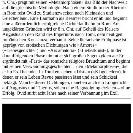
n. Chr.) prägt mit seinen »Metamorphosen« das Bild der Nachwelt
auf die griechische Mythologie. Nach einem Studium der Rhetorik
in Rom reist Ovid zu Studienzwecken nach Kleinasien und
Griechenland. Eine Laufbahn als Beamter bricht er ab und beginnt
eine außerordentlich erfolgreiche Dichterlaufbahn in Rom. Aus
ungeklärten Gründen wird er 8 n. Chr. auf Geheiß des Kaisers
Augustus an den Rand des Imperiums nach Tomi, dem heutigen
rumänischen Konstanza, verbannt. Seine literarische Frühphase ist
geprägt von erotischen Dichtungen wie »Amores«
(»Liebesgedichte«) und »Ars amatoria« (»Liebeskunst«). In der
darauffolgenden Phase nimmt er sich großen Sagenzyklen an: Er
ergründet mit »Fasti« das römische religiöse Brauchtum und beginnt
mit seinen Verwandlungsgeschichten – den »Metamorphosen«, die
er im Exil beendet. In Tomi entstehen »Tristia« (»Klagelieder«), in
denen er sein Leben Revue passieren lässt und sein Schicksal
beklagt. Manche dieser Dichtungen, daneben auch ein Lobgedicht
auf Augustus und Tiberius, sollen eine Begnadigung erzielen – ohne
Erfolg. Ovid stirbt acht Jahre nach seiner Verbannung im Exil.
Philipp Reclam jun. Verlag GmbH
Siemensstr. 32
71254 Ditzingen
Deutschland