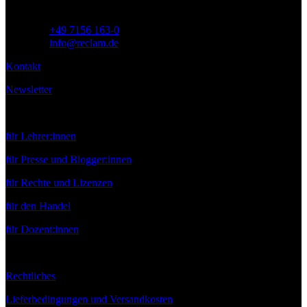
Telefon:
+49 7156 163-0
E-Mail:
info@reclam.de
Kontakt
Newsletter
Service
für Lehrer:innen
für Presse und Blogger:innen
für Rechte und Lizenzen
für den Handel
für Dozent:innen
Rechtliches
Lieferbedingungen und Versandkosten