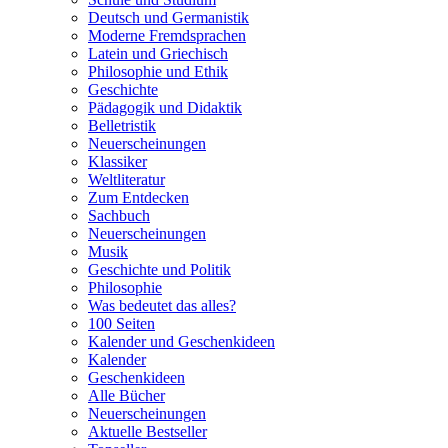
Deutsch und Germanistik
Moderne Fremdsprachen
Latein und Griechisch
Philosophie und Ethik
Geschichte
Pädagogik und Didaktik
Belletristik
Neuerscheinungen
Klassiker
Weltliteratur
Zum Entdecken
Sachbuch
Neuerscheinungen
Musik
Geschichte und Politik
Philosophie
Was bedeutet das alles?
100 Seiten
Kalender und Geschenkideen
Kalender
Geschenkideen
Alle Bücher
Neuerscheinungen
Aktuelle Bestseller