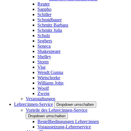
Reuter
Sappho
Schiller
Schmidbauer
Schmitz Barbara
Schmitz Julia
Schulz
Seghers
Seneca
Shakespeare
Shelley
Storm
Vise
Wendt Gunna
Wietschorke
Williams John
Woolf
Zweig
Veranstaltungen
Lehrer:innen-Service
Dropdown umschalten
Vorteile des Lehrer:innen-Service
Dropdown umschalten
Bestellbedingungen Lehrer:innen
Voraussetzung-Lehrerservice