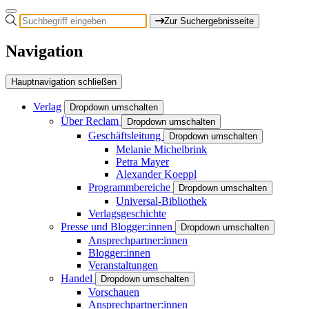
Zur Suchergebnisseite
Navigation
Hauptnavigation schließen
Verlag
Dropdown umschalten
Über Reclam
Dropdown umschalten
Geschäftsleitung
Dropdown umschalten
Melanie Michelbrink
Petra Mayer
Alexander Koeppl
Programmbereiche
Dropdown umschalten
Universal-Bibliothek
Verlagsgeschichte
Presse und Blogger:innen
Dropdown umschalten
Ansprechpartner:innen
Blogger:innen
Veranstaltungen
Handel
Dropdown umschalten
Vorschauen
Ansprechpartner:innen