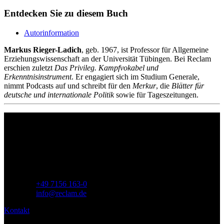
Entdecken Sie zu diesem Buch
Autorinformation
Markus Rieger-Ladich
, geb. 1967, ist Professor für Allgemeine
Erziehungswissenschaft an der Universität Tübingen. Bei Reclam
erschien zuletzt
Das Privileg. Kampfvokabel und
Erkenntnisinstrument
. Er engagiert sich im Studium Generale,
nimmt Podcasts auf und schreibt für den
Merkur
, die
Blätter für
deutsche und internationale Politik
sowie für Tageszeitungen.
Philipp Reclam jun. Verlag GmbH
Siemensstr. 32
71254 Ditzingen
Deutschland
Telefon:
+49 7156 163-0
E-Mail:
info@reclam.de
Kontakt