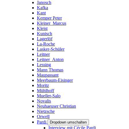
Janosch
Kafka
Kant
Kemper Peter
Kleiner_Marcus
Kleist
Kunisch
Lagerlöf
La-Roche
Lasker-Schüler
Leitner
Leitner_Anton
Lessing
Mann Thomas
Maupassant
Meerbaum-Eisinger
Moritz
Mühlhoff
Mueller-Salo
Novalis
Neuhaeuser Christian
Nietzsche
Orwell
Pardi
Dropdown umschalten
Interview mit Cécile Pardi