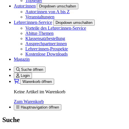
Topseller
Autor:innen
Dropdown umschalten
Autor:innen von A bis Z
Veranstaltungen
Lehrer:innen-Service
Dropdown umschalten
Vorteile des Lehrer:innen-Service
Abitur-Themen
Klassensatzbestellung
Ansprechpartner:innen
Lehrer:innen-Prospekte
Kostenlose Downloads
Magazin
Suche öffnen
Login
Warenkorb öffnen
Keine Artikel im Warenkorb
Zum Warenkorb
Hauptnavigation öffnen
Suche