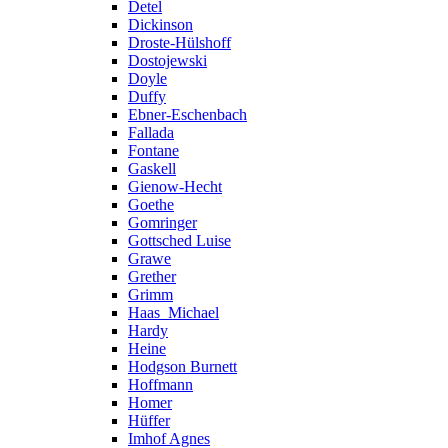
Detel
Dickinson
Droste-Hülshoff
Dostojewski
Doyle
Duffy
Ebner-Eschenbach
Fallada
Fontane
Gaskell
Gienow-Hecht
Goethe
Gomringer
Gottsched Luise
Grawe
Grether
Grimm
Haas_Michael
Hardy
Heine
Hodgson Burnett
Hoffmann
Homer
Hüffer
Imhof Agnes