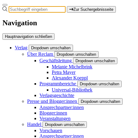
Zur Suchergebnisseite
Navigation
Hauptnavigation schließen
Verlag
Dropdown umschalten
Über Reclam
Dropdown umschalten
Geschäftsleitung
Dropdown umschalten
Melanie Michelbrink
Petra Mayer
Alexander Koeppl
Programmbereiche
Dropdown umschalten
Universal-Bibliothek
Verlagsgeschichte
Presse und Blogger:innen
Dropdown umschalten
Ansprechpartner:innen
Blogger:innen
Veranstaltungen
Handel
Dropdown umschalten
Vorschauen
Ansprechpartner:innen