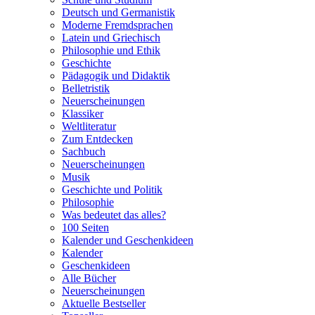
Deutsch und Germanistik
Moderne Fremdsprachen
Latein und Griechisch
Philosophie und Ethik
Geschichte
Pädagogik und Didaktik
Belletristik
Neuerscheinungen
Klassiker
Weltliteratur
Zum Entdecken
Sachbuch
Neuerscheinungen
Musik
Geschichte und Politik
Philosophie
Was bedeutet das alles?
100 Seiten
Kalender und Geschenkideen
Kalender
Geschenkideen
Alle Bücher
Neuerscheinungen
Aktuelle Bestseller