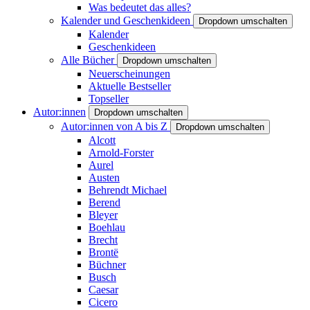
Was bedeutet das alles?
Kalender und Geschenkideen
Dropdown umschalten
Kalender
Geschenkideen
Alle Bücher
Dropdown umschalten
Neuerscheinungen
Aktuelle Bestseller
Topseller
Autor:innen
Dropdown umschalten
Autor:innen von A bis Z
Dropdown umschalten
Alcott
Arnold-Forster
Aurel
Austen
Behrendt Michael
Berend
Bleyer
Boehlau
Brecht
Brontë
Büchner
Busch
Caesar
Cicero