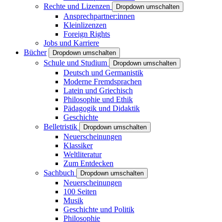
Rechte und Lizenzen
Dropdown umschalten
Ansprechpartner:innen
Kleinlizenzen
Foreign Rights
Jobs und Karriere
Bücher
Dropdown umschalten
Schule und Studium
Dropdown umschalten
Deutsch und Germanistik
Moderne Fremdsprachen
Latein und Griechisch
Philosophie und Ethik
Pädagogik und Didaktik
Geschichte
Belletristik
Dropdown umschalten
Neuerscheinungen
Klassiker
Weltliteratur
Zum Entdecken
Sachbuch
Dropdown umschalten
Neuerscheinungen
100 Seiten
Musik
Geschichte und Politik
Philosophie