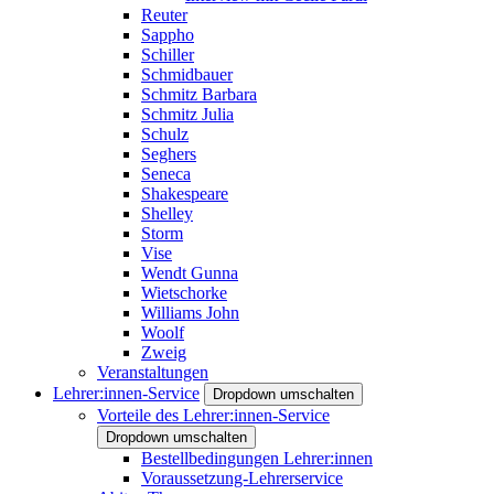
Reuter
Sappho
Schiller
Schmidbauer
Schmitz Barbara
Schmitz Julia
Schulz
Seghers
Seneca
Shakespeare
Shelley
Storm
Vise
Wendt Gunna
Wietschorke
Williams John
Woolf
Zweig
Veranstaltungen
Lehrer:innen-Service
Dropdown umschalten
Vorteile des Lehrer:innen-Service
Dropdown umschalten
Bestellbedingungen Lehrer:innen
Voraussetzung-Lehrerservice