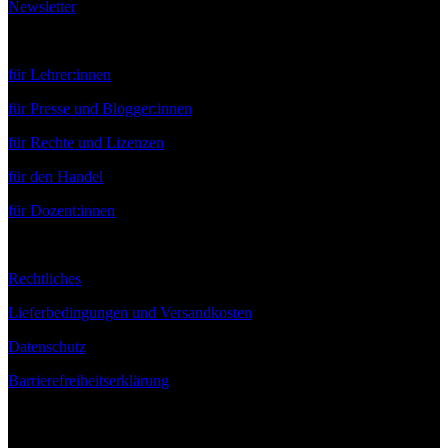
Newsletter
Service
für Lehrer:innen
für Presse und Blogger:innen
für Rechte und Lizenzen
für den Handel
für Dozent:innen
Rechtliches
Lieferbedingungen und Versandkosten
Datenschutz
Barrierefreiheitserklärung