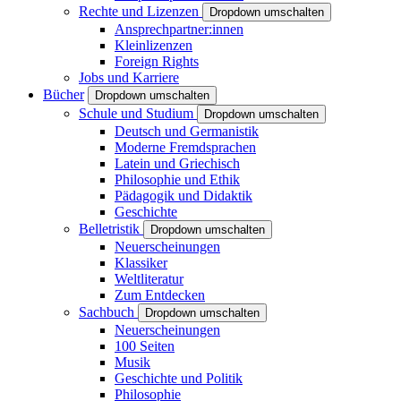
Rechte und Lizenzen
Dropdown umschalten
Ansprechpartner:innen
Kleinlizenzen
Foreign Rights
Jobs und Karriere
Bücher
Dropdown umschalten
Schule und Studium
Dropdown umschalten
Deutsch und Germanistik
Moderne Fremdsprachen
Latein und Griechisch
Philosophie und Ethik
Pädagogik und Didaktik
Geschichte
Belletristik
Dropdown umschalten
Neuerscheinungen
Klassiker
Weltliteratur
Zum Entdecken
Sachbuch
Dropdown umschalten
Neuerscheinungen
100 Seiten
Musik
Geschichte und Politik
Philosophie