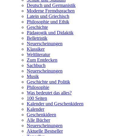
Deutsch und Germanistik
Moderne Fremdsprachen
Latein und Griechisch
Philosophie und Ethik
Geschichte
Pädagogik und Didaktik
Belletristik
Neuerscheinungen
Klassiker
Weltliteratur
Zum Entdecken
Sachbuch
Neuerscheinungen
Musik
Geschichte und Politik
Philosophie
Was bedeutet das alles?
100 Seiten
Kalender und Geschenkideen
Kalender
Geschenkideen
Alle Bücher
Neuerscheinungen
Aktuelle Bestseller