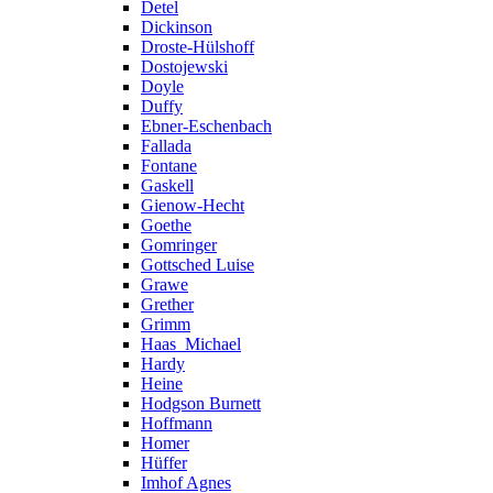
Detel
Dickinson
Droste-Hülshoff
Dostojewski
Doyle
Duffy
Ebner-Eschenbach
Fallada
Fontane
Gaskell
Gienow-Hecht
Goethe
Gomringer
Gottsched Luise
Grawe
Grether
Grimm
Haas_Michael
Hardy
Heine
Hodgson Burnett
Hoffmann
Homer
Hüffer
Imhof Agnes