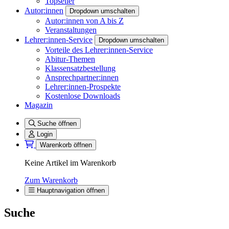
Topseller
Autor:innen
Dropdown umschalten
Autor:innen von A bis Z
Veranstaltungen
Lehrer:innen-Service
Dropdown umschalten
Vorteile des Lehrer:innen-Service
Abitur-Themen
Klassensatzbestellung
Ansprechpartner:innen
Lehrer:innen-Prospekte
Kostenlose Downloads
Magazin
Suche öffnen
Login
Warenkorb öffnen
Keine Artikel im Warenkorb
Zum Warenkorb
Hauptnavigation öffnen
Suche