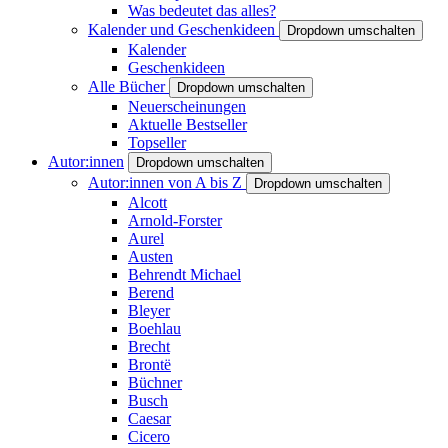
Was bedeutet das alles?
Kalender und Geschenkideen
Dropdown umschalten
Kalender
Geschenkideen
Alle Bücher
Dropdown umschalten
Neuerscheinungen
Aktuelle Bestseller
Topseller
Autor:innen
Dropdown umschalten
Autor:innen von A bis Z
Dropdown umschalten
Alcott
Arnold-Forster
Aurel
Austen
Behrendt Michael
Berend
Bleyer
Boehlau
Brecht
Brontë
Büchner
Busch
Caesar
Cicero