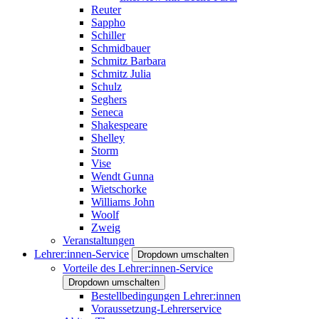
Reuter
Sappho
Schiller
Schmidbauer
Schmitz Barbara
Schmitz Julia
Schulz
Seghers
Seneca
Shakespeare
Shelley
Storm
Vise
Wendt Gunna
Wietschorke
Williams John
Woolf
Zweig
Veranstaltungen
Lehrer:innen-Service
Dropdown umschalten
Vorteile des Lehrer:innen-Service
Dropdown umschalten
Bestellbedingungen Lehrer:innen
Voraussetzung-Lehrerservice