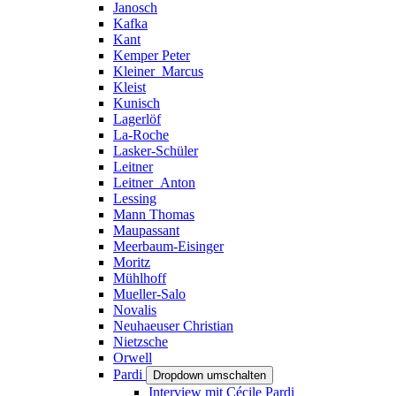
Janosch
Kafka
Kant
Kemper Peter
Kleiner_Marcus
Kleist
Kunisch
Lagerlöf
La-Roche
Lasker-Schüler
Leitner
Leitner_Anton
Lessing
Mann Thomas
Maupassant
Meerbaum-Eisinger
Moritz
Mühlhoff
Mueller-Salo
Novalis
Neuhaeuser Christian
Nietzsche
Orwell
Pardi
Dropdown umschalten
Interview mit Cécile Pardi