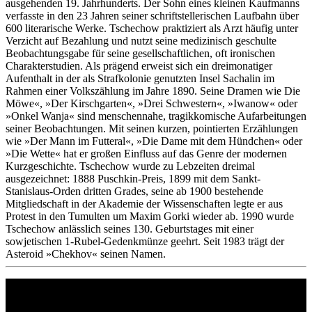
ausgehenden 19. Jahrhunderts. Der Sohn eines kleinen Kaufmanns
verfasste in den 23 Jahren seiner schriftstellerischen Laufbahn über
600 literarische Werke. Tschechow praktiziert als Arzt häufig unter
Verzicht auf Bezahlung und nutzt seine medizinisch geschulte
Beobachtungsgabe für seine gesellschaftlichen, oft ironischen
Charakterstudien. Als prägend erweist sich ein dreimonatiger
Aufenthalt in der als Strafkolonie genutzten Insel Sachalin im
Rahmen einer Volkszählung im Jahre 1890. Seine Dramen wie Die
Möwe«, »Der Kirschgarten«, »Drei Schwestern«, »Iwanow« oder
»Onkel Wanja« sind menschennahe, tragikkomische Aufarbeitungen
seiner Beobachtungen. Mit seinen kurzen, pointierten Erzählungen
wie »Der Mann im Futteral«, »Die Dame mit dem Hündchen« oder
»Die Wette« hat er großen Einfluss auf das Genre der modernen
Kurzgeschichte. Tschechow wurde zu Lebzeiten dreimal
ausgezeichnet: 1888 Puschkin-Preis, 1899 mit dem Sankt-
Stanislaus-Orden dritten Grades, seine ab 1900 bestehende
Mitgliedschaft in der Akademie der Wissenschaften legte er aus
Protest in den Tumulten um Maxim Gorki wieder ab. 1990 wurde
Tschechow anlässlich seines 130. Geburtstages mit einer
sowjetischen 1-Rubel-Gedenkmünze geehrt. Seit 1983 trägt der
Asteroid »Chekhov« seinen Namen.
Philipp Reclam jun. Verlag GmbH
Siemensstr. 32
71254 Ditzingen