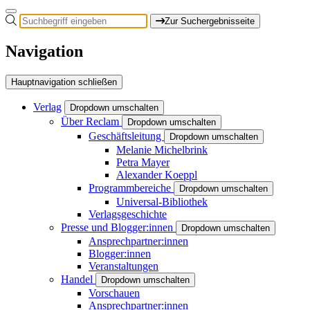
Zur Suchergebnisseite
Navigation
Hauptnavigation schließen
Verlag
Dropdown umschalten
Über Reclam
Dropdown umschalten
Geschäftsleitung
Dropdown umschalten
Melanie Michelbrink
Petra Mayer
Alexander Koeppl
Programmbereiche
Dropdown umschalten
Universal-Bibliothek
Verlagsgeschichte
Presse und Blogger:innen
Dropdown umschalten
Ansprechpartner:innen
Blogger:innen
Veranstaltungen
Handel
Dropdown umschalten
Vorschauen
Ansprechpartner:innen