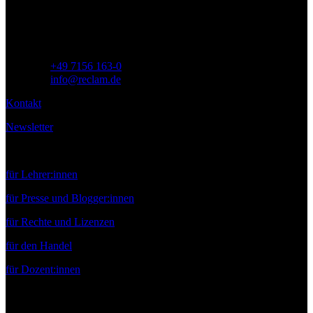
Deutschland
Telefon:
+49 7156 163-0
E-Mail:
info@reclam.de
Kontakt
Newsletter
Service
für Lehrer:innen
für Presse und Blogger:innen
für Rechte und Lizenzen
für den Handel
für Dozent:innen