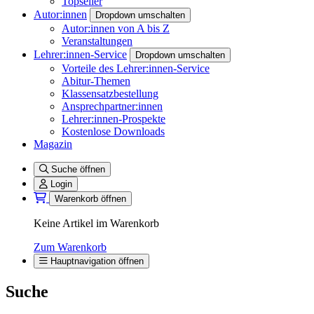
Topseller
Autor:innen
Dropdown umschalten
Autor:innen von A bis Z
Veranstaltungen
Lehrer:innen-Service
Dropdown umschalten
Vorteile des Lehrer:innen-Service
Abitur-Themen
Klassensatzbestellung
Ansprechpartner:innen
Lehrer:innen-Prospekte
Kostenlose Downloads
Magazin
Suche öffnen
Login
Warenkorb öffnen
Keine Artikel im Warenkorb
Zum Warenkorb
Hauptnavigation öffnen
Suche