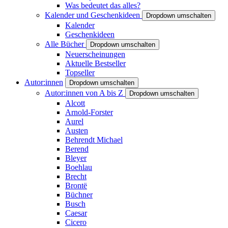
Was bedeutet das alles?
Kalender und Geschenkideen
Dropdown umschalten
Kalender
Geschenkideen
Alle Bücher
Dropdown umschalten
Neuerscheinungen
Aktuelle Bestseller
Topseller
Autor:innen
Dropdown umschalten
Autor:innen von A bis Z
Dropdown umschalten
Alcott
Arnold-Forster
Aurel
Austen
Behrendt Michael
Berend
Bleyer
Boehlau
Brecht
Brontë
Büchner
Busch
Caesar
Cicero