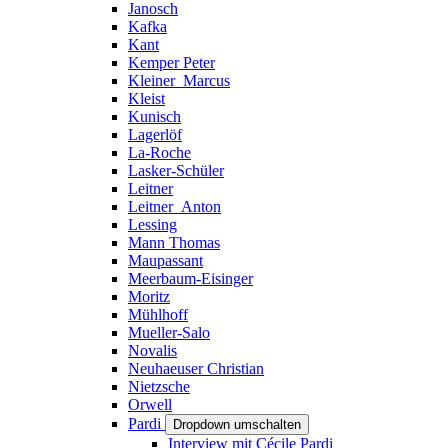
Janosch
Kafka
Kant
Kemper Peter
Kleiner_Marcus
Kleist
Kunisch
Lagerlöf
La-Roche
Lasker-Schüler
Leitner
Leitner_Anton
Lessing
Mann Thomas
Maupassant
Meerbaum-Eisinger
Moritz
Mühlhoff
Mueller-Salo
Novalis
Neuhaeuser Christian
Nietzsche
Orwell
Pardi
Dropdown umschalten
Interview mit Cécile Pardi