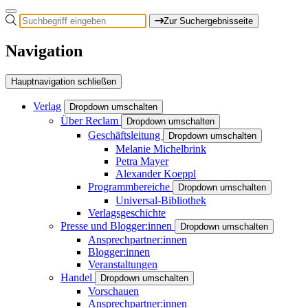
Zur Suchergebnisseite
Navigation
Hauptnavigation schließen
Verlag
Dropdown umschalten
Über Reclam
Dropdown umschalten
Geschäftsleitung
Dropdown umschalten
Melanie Michelbrink
Petra Mayer
Alexander Koeppl
Programmbereiche
Dropdown umschalten
Universal-Bibliothek
Verlagsgeschichte
Presse und Blogger:innen
Dropdown umschalten
Ansprechpartner:innen
Blogger:innen
Veranstaltungen
Handel
Dropdown umschalten
Vorschauen
Ansprechpartner:innen