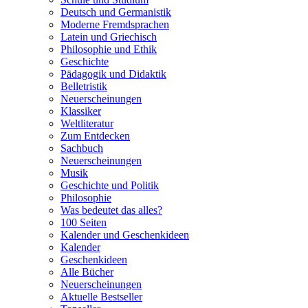
Deutsch und Germanistik
Moderne Fremdsprachen
Latein und Griechisch
Philosophie und Ethik
Geschichte
Pädagogik und Didaktik
Belletristik
Neuerscheinungen
Klassiker
Weltliteratur
Zum Entdecken
Sachbuch
Neuerscheinungen
Musik
Geschichte und Politik
Philosophie
Was bedeutet das alles?
100 Seiten
Kalender und Geschenkideen
Kalender
Geschenkideen
Alle Bücher
Neuerscheinungen
Aktuelle Bestseller