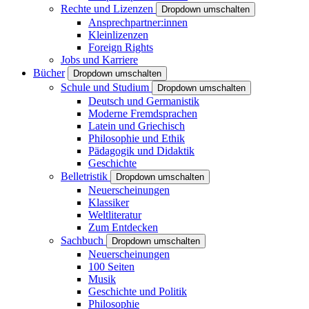
Rechte und Lizenzen
Dropdown umschalten
Ansprechpartner:innen
Kleinlizenzen
Foreign Rights
Jobs und Karriere
Bücher
Dropdown umschalten
Schule und Studium
Dropdown umschalten
Deutsch und Germanistik
Moderne Fremdsprachen
Latein und Griechisch
Philosophie und Ethik
Pädagogik und Didaktik
Geschichte
Belletristik
Dropdown umschalten
Neuerscheinungen
Klassiker
Weltliteratur
Zum Entdecken
Sachbuch
Dropdown umschalten
Neuerscheinungen
100 Seiten
Musik
Geschichte und Politik
Philosophie