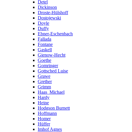
Detel
Dickinson
Droste-Hülshoff
Dostojewski
Doyle
Duffy
Ebner-Eschenbach
Fallada
Fontane
Gaskell
Gienow-Hecht
Goethe
Gomringer
Gottsched Luise
Grawe
Grether
Grimm
Haas_Michael
Hardy
Heine
Hodgson Burnett
Hoffmann
Homer
Hüffer
Imhof Agnes