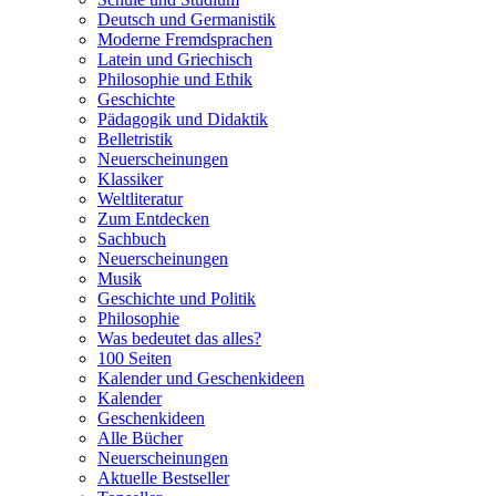
Deutsch und Germanistik
Moderne Fremdsprachen
Latein und Griechisch
Philosophie und Ethik
Geschichte
Pädagogik und Didaktik
Belletristik
Neuerscheinungen
Klassiker
Weltliteratur
Zum Entdecken
Sachbuch
Neuerscheinungen
Musik
Geschichte und Politik
Philosophie
Was bedeutet das alles?
100 Seiten
Kalender und Geschenkideen
Kalender
Geschenkideen
Alle Bücher
Neuerscheinungen
Aktuelle Bestseller