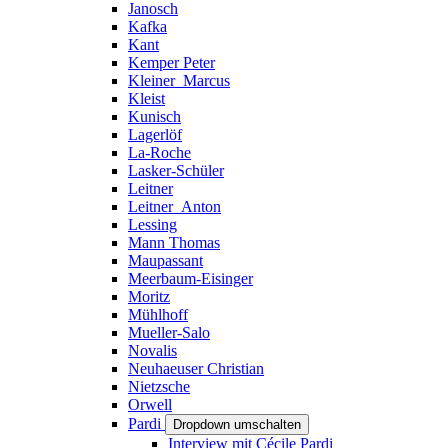
Janosch
Kafka
Kant
Kemper Peter
Kleiner_Marcus
Kleist
Kunisch
Lagerlöf
La-Roche
Lasker-Schüler
Leitner
Leitner_Anton
Lessing
Mann Thomas
Maupassant
Meerbaum-Eisinger
Moritz
Mühlhoff
Mueller-Salo
Novalis
Neuhaeuser Christian
Nietzsche
Orwell
Pardi
Dropdown umschalten
Interview mit Cécile Pardi