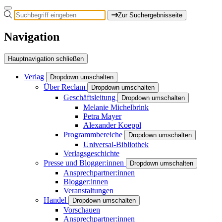
Zur Suchergebnisseite
Navigation
Hauptnavigation schließen
Verlag
Dropdown umschalten
Über Reclam
Dropdown umschalten
Geschäftsleitung
Dropdown umschalten
Melanie Michelbrink
Petra Mayer
Alexander Koeppl
Programmbereiche
Dropdown umschalten
Universal-Bibliothek
Verlagsgeschichte
Presse und Blogger:innen
Dropdown umschalten
Ansprechpartner:innen
Blogger:innen
Veranstaltungen
Handel
Dropdown umschalten
Vorschauen
Ansprechpartner:innen