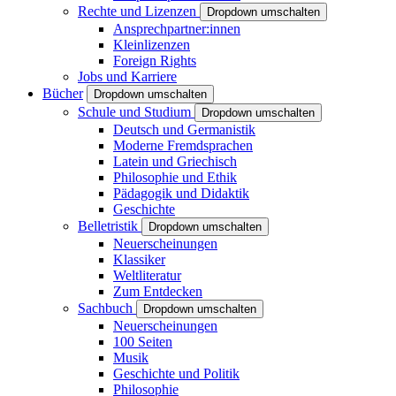
Rechte und Lizenzen
Dropdown umschalten
Ansprechpartner:innen
Kleinlizenzen
Foreign Rights
Jobs und Karriere
Bücher
Dropdown umschalten
Schule und Studium
Dropdown umschalten
Deutsch und Germanistik
Moderne Fremdsprachen
Latein und Griechisch
Philosophie und Ethik
Pädagogik und Didaktik
Geschichte
Belletristik
Dropdown umschalten
Neuerscheinungen
Klassiker
Weltliteratur
Zum Entdecken
Sachbuch
Dropdown umschalten
Neuerscheinungen
100 Seiten
Musik
Geschichte und Politik
Philosophie