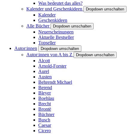
Was bedeutet das alles?
Kalender und Geschenkideen
Dropdown umschalten
Kalender
Geschenkideen
Alle Bücher
Dropdown umschalten
Neuerscheinungen
Aktuelle Bestseller
Topseller
Autor:innen
Dropdown umschalten
Autor:innen von A bis Z
Dropdown umschalten
Alcott
Arnold-Forster
Aurel
Austen
Behrendt Michael
Berend
Bleyer
Boehlau
Brecht
Brontë
Büchner
Busch
Caesar
Cicero