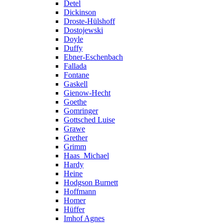
Detel
Dickinson
Droste-Hülshoff
Dostojewski
Doyle
Duffy
Ebner-Eschenbach
Fallada
Fontane
Gaskell
Gienow-Hecht
Goethe
Gomringer
Gottsched Luise
Grawe
Grether
Grimm
Haas_Michael
Hardy
Heine
Hodgson Burnett
Hoffmann
Homer
Hüffer
Imhof Agnes