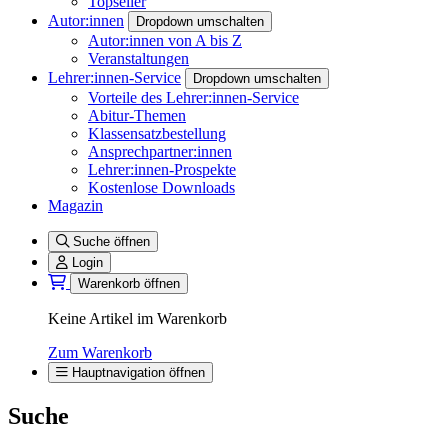
Topseller
Autor:innen
Dropdown umschalten
Autor:innen von A bis Z
Veranstaltungen
Lehrer:innen-Service
Dropdown umschalten
Vorteile des Lehrer:innen-Service
Abitur-Themen
Klassensatzbestellung
Ansprechpartner:innen
Lehrer:innen-Prospekte
Kostenlose Downloads
Magazin
Suche öffnen
Login
Warenkorb öffnen
Keine Artikel im Warenkorb
Zum Warenkorb
Hauptnavigation öffnen
Suche