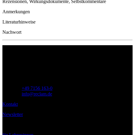
Rezensionen, Wirkungsdokumente, Selbstkommentare
Anmerkungen
Literaturhinweise
Nachwort
Philipp Reclam jun. Verlag GmbH
Siemensstr. 32
71254 Ditzingen
Deutschland
Telefon:
+49 7156 163-0
E-Mail:
info@reclam.de
Kontakt
Newsletter
Service
für Lehrer:innen