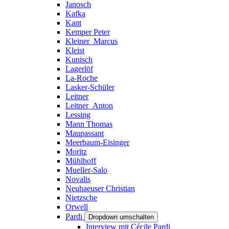
Janosch
Kafka
Kant
Kemper Peter
Kleiner_Marcus
Kleist
Kunisch
Lagerlöf
La-Roche
Lasker-Schüler
Leitner
Leitner_Anton
Lessing
Mann Thomas
Maupassant
Meerbaum-Eisinger
Moritz
Mühlhoff
Mueller-Salo
Novalis
Neuhaeuser Christian
Nietzsche
Orwell
Pardi
Dropdown umschalten
Interview mit Cécile Pardi