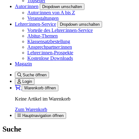
Topseller
Autor:innen
Dropdown umschalten
Autor:innen von A bis Z
Veranstaltungen
Lehrer:innen-Service
Dropdown umschalten
Vorteile des Lehrer:innen-Service
Abitur-Themen
Klassensatzbestellung
Ansprechpartner:innen
Lehrer:innen-Prospekte
Kostenlose Downloads
Magazin
Suche öffnen
Login
Warenkorb öffnen
Keine Artikel im Warenkorb
Zum Warenkorb
Hauptnavigation öffnen
Suche