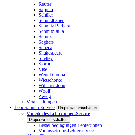
Reuter
Sappho
Schiller
Schmidbauer
Schmitz Barbara
Schmitz Julia
Schulz
Seghers
Seneca
Shakespeare
Shelley
Storm
Vise
Wendt Gunna
Wietschorke
Williams John
Woolf
Zweig
Veranstaltungen
Lehrer:innen-Service
Dropdown umschalten
Vorteile des Lehrer:innen-Service
Dropdown umschalten
Bestellbedingungen Lehrer:innen
Voraussetzung-Lehrerservice