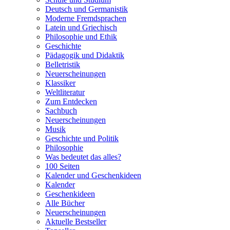
Deutsch und Germanistik
Moderne Fremdsprachen
Latein und Griechisch
Philosophie und Ethik
Geschichte
Pädagogik und Didaktik
Belletristik
Neuerscheinungen
Klassiker
Weltliteratur
Zum Entdecken
Sachbuch
Neuerscheinungen
Musik
Geschichte und Politik
Philosophie
Was bedeutet das alles?
100 Seiten
Kalender und Geschenkideen
Kalender
Geschenkideen
Alle Bücher
Neuerscheinungen
Aktuelle Bestseller