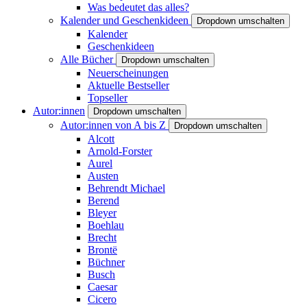
Was bedeutet das alles?
Kalender und Geschenkideen
Dropdown umschalten
Kalender
Geschenkideen
Alle Bücher
Dropdown umschalten
Neuerscheinungen
Aktuelle Bestseller
Topseller
Autor:innen
Dropdown umschalten
Autor:innen von A bis Z
Dropdown umschalten
Alcott
Arnold-Forster
Aurel
Austen
Behrendt Michael
Berend
Bleyer
Boehlau
Brecht
Brontë
Büchner
Busch
Caesar
Cicero