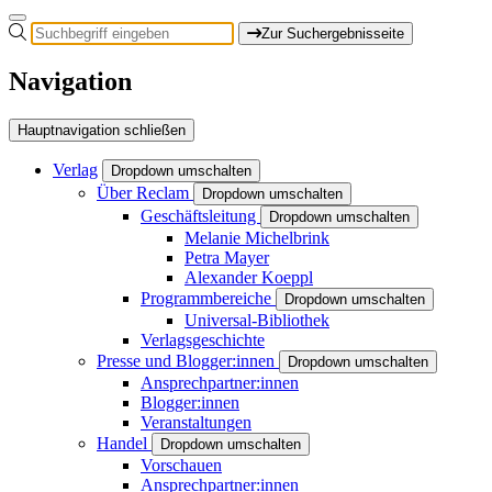
Zur Suchergebnisseite
Navigation
Hauptnavigation schließen
Verlag
Dropdown umschalten
Über Reclam
Dropdown umschalten
Geschäftsleitung
Dropdown umschalten
Melanie Michelbrink
Petra Mayer
Alexander Koeppl
Programmbereiche
Dropdown umschalten
Universal-Bibliothek
Verlagsgeschichte
Presse und Blogger:innen
Dropdown umschalten
Ansprechpartner:innen
Blogger:innen
Veranstaltungen
Handel
Dropdown umschalten
Vorschauen
Ansprechpartner:innen