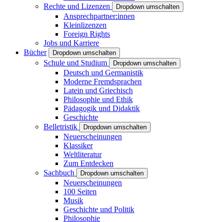
Rechte und Lizenzen
Dropdown umschalten
Ansprechpartner:innen
Kleinlizenzen
Foreign Rights
Jobs und Karriere
Bücher
Dropdown umschalten
Schule und Studium
Dropdown umschalten
Deutsch und Germanistik
Moderne Fremdsprachen
Latein und Griechisch
Philosophie und Ethik
Pädagogik und Didaktik
Geschichte
Belletristik
Dropdown umschalten
Neuerscheinungen
Klassiker
Weltliteratur
Zum Entdecken
Sachbuch
Dropdown umschalten
Neuerscheinungen
100 Seiten
Musik
Geschichte und Politik
Philosophie