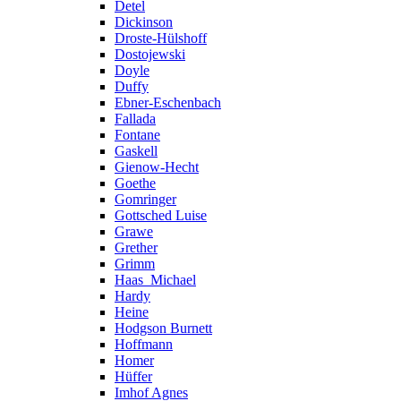
Detel
Dickinson
Droste-Hülshoff
Dostojewski
Doyle
Duffy
Ebner-Eschenbach
Fallada
Fontane
Gaskell
Gienow-Hecht
Goethe
Gomringer
Gottsched Luise
Grawe
Grether
Grimm
Haas_Michael
Hardy
Heine
Hodgson Burnett
Hoffmann
Homer
Hüffer
Imhof Agnes