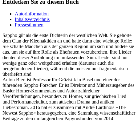
Entdecken Sie zu diesem Buch
Autorinformation
Inhaltsverzeichnis
Pressestimmen
Sappho gilt als die erste Dichterin der westlichen Welt. Sie gehörte
dem Clan der Kleonaktiden an und hatte darin eine wichtige Rolle:
Sie scharte Mädchen aus der ganzen Region um sich und bildete sie
aus, um sie auf ihre Rolle als Ehefrauen vorzubereiten. Ihre Lieder
dienten dieser Ausbildung im umfassenden Sinn. Leider sind nur
wenige ganz oder weitgehend erhalten (darunter auch die
neugefundenen Lieder), während die meisten nur fragmentarisch
überliefert sind.
Anton Bierl ist Professor für Gräzistik in Basel und einer der
führenden Sappho-Forscher. Er ist Direktor und Mitherausgeber des
Basler Homer-Kommentars und Autor zahlreicher
Veröffentlichungen, besonders zu Homer, zur griechischen Lied-
und Performancekultur, zum attischen Drama und antiken
Liebesroman. 2016 hat er zusammen mit André Lardinois »The
Newest Sappho« herausgegeben, eine Sammlung wissenschaftlicher
Beiträge zu den umfangreichen Papyrusfunden von 2014.