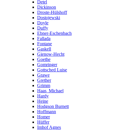
Detel
Dickinson
Droste-Hülshoff
Dostojewski
Doyle
Duffy
Ebner-Eschenbach
Fallada
Fontane
Gaskell
Gienow-Hecht
Goethe
Gomringer
Gottsched Luise
Grawe
Grether
Grimm
Haas_Michael
Hardy
Heine
Hodgson Burnett
Hoffmann
Homer
Hüffer
Imhof Agnes