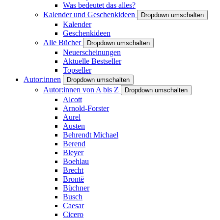
Was bedeutet das alles?
Kalender und Geschenkideen
Dropdown umschalten
Kalender
Geschenkideen
Alle Bücher
Dropdown umschalten
Neuerscheinungen
Aktuelle Bestseller
Topseller
Autor:innen
Dropdown umschalten
Autor:innen von A bis Z
Dropdown umschalten
Alcott
Arnold-Forster
Aurel
Austen
Behrendt Michael
Berend
Bleyer
Boehlau
Brecht
Brontë
Büchner
Busch
Caesar
Cicero