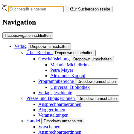
Zur Suchergebnisseite
Navigation
Hauptnavigation schließen
Verlag
Dropdown umschalten
Über Reclam
Dropdown umschalten
Geschäftsleitung
Dropdown umschalten
Melanie Michelbrink
Petra Mayer
Alexander Koeppl
Programmbereiche
Dropdown umschalten
Universal-Bibliothek
Verlagsgeschichte
Presse und Blogger:innen
Dropdown umschalten
Ansprechpartner:innen
Blogger:innen
Veranstaltungen
Handel
Dropdown umschalten
Vorschauen
Ansprechpartner:innen