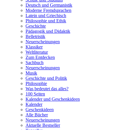
Deutsch und Germanistik
Moderne Fremdsprachen
Latein und Griechisch
Philosophie und Ethik
Geschichte
Pädagogik und Didaktik
Belletristik
Neuerscheinungen
Klassiker
Weltliteratur
Zum Entdecken
Sachbuch
Neuerscheinungen
Musik
Geschichte und Politik
Philosophie
Was bedeutet das alles?
100 Seiten
Kalender und Geschenkideen
Kalender
Geschenkideen
Alle Bücher
Neuerscheinungen
Aktuelle Bestseller