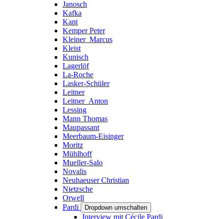
Janosch
Kafka
Kant
Kemper Peter
Kleiner_Marcus
Kleist
Kunisch
Lagerlöf
La-Roche
Lasker-Schüler
Leitner
Leitner_Anton
Lessing
Mann Thomas
Maupassant
Meerbaum-Eisinger
Moritz
Mühlhoff
Mueller-Salo
Novalis
Neuhaeuser Christian
Nietzsche
Orwell
Pardi
Dropdown umschalten
Interview mit Cécile Pardi