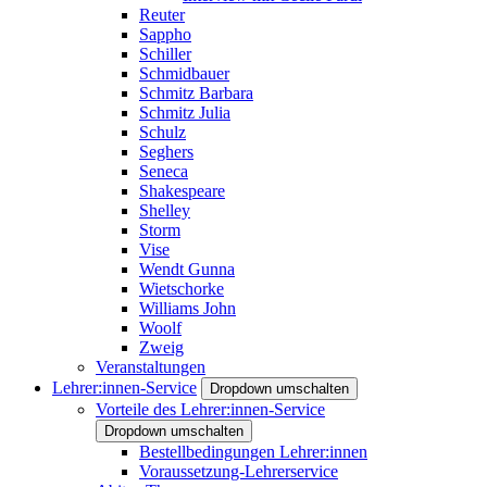
Reuter
Sappho
Schiller
Schmidbauer
Schmitz Barbara
Schmitz Julia
Schulz
Seghers
Seneca
Shakespeare
Shelley
Storm
Vise
Wendt Gunna
Wietschorke
Williams John
Woolf
Zweig
Veranstaltungen
Lehrer:innen-Service
Dropdown umschalten
Vorteile des Lehrer:innen-Service
Dropdown umschalten
Bestellbedingungen Lehrer:innen
Voraussetzung-Lehrerservice