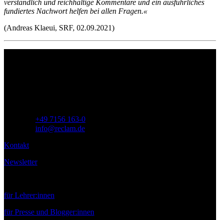
verständlich und reichhaltige Kommentare und ein ausführliches
fundiertes Nachwort helfen bei allen Fragen.«
(Andreas Klaeui, SRF, 02.09.2021)
Philipp Reclam jun. Verlag GmbH
Siemensstr. 32
71254 Ditzingen
Deutschland
Telefon:
+49 7156 163-0
E-Mail:
info@reclam.de
Kontakt
Newsletter
Service
für Lehrer:innen
für Presse und Blogger:innen