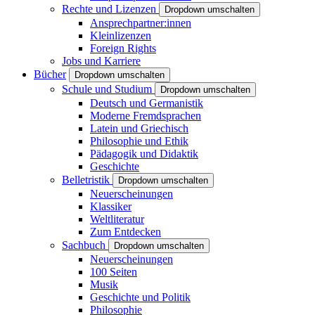
Rechte und Lizenzen
Dropdown umschalten
Ansprechpartner:innen
Kleinlizenzen
Foreign Rights
Jobs und Karriere
Bücher
Dropdown umschalten
Schule und Studium
Dropdown umschalten
Deutsch und Germanistik
Moderne Fremdsprachen
Latein und Griechisch
Philosophie und Ethik
Pädagogik und Didaktik
Geschichte
Belletristik
Dropdown umschalten
Neuerscheinungen
Klassiker
Weltliteratur
Zum Entdecken
Sachbuch
Dropdown umschalten
Neuerscheinungen
100 Seiten
Musik
Geschichte und Politik
Philosophie