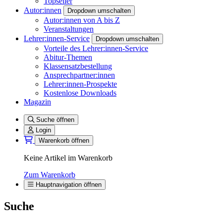
Topseller
Autor:innen
Dropdown umschalten
Autor:innen von A bis Z
Veranstaltungen
Lehrer:innen-Service
Dropdown umschalten
Vorteile des Lehrer:innen-Service
Abitur-Themen
Klassensatzbestellung
Ansprechpartner:innen
Lehrer:innen-Prospekte
Kostenlose Downloads
Magazin
Suche öffnen
Login
Warenkorb öffnen
Keine Artikel im Warenkorb
Zum Warenkorb
Hauptnavigation öffnen
Suche