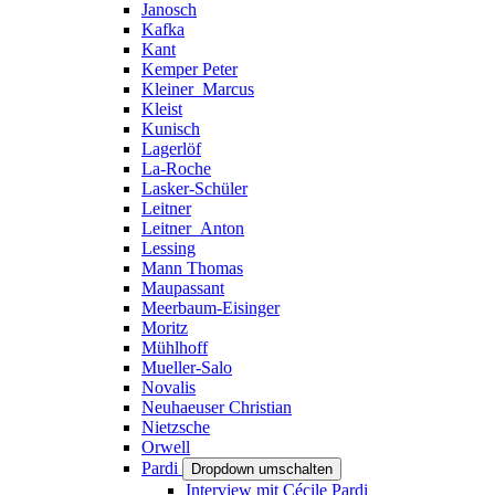
Janosch
Kafka
Kant
Kemper Peter
Kleiner_Marcus
Kleist
Kunisch
Lagerlöf
La-Roche
Lasker-Schüler
Leitner
Leitner_Anton
Lessing
Mann Thomas
Maupassant
Meerbaum-Eisinger
Moritz
Mühlhoff
Mueller-Salo
Novalis
Neuhaeuser Christian
Nietzsche
Orwell
Pardi
Dropdown umschalten
Interview mit Cécile Pardi