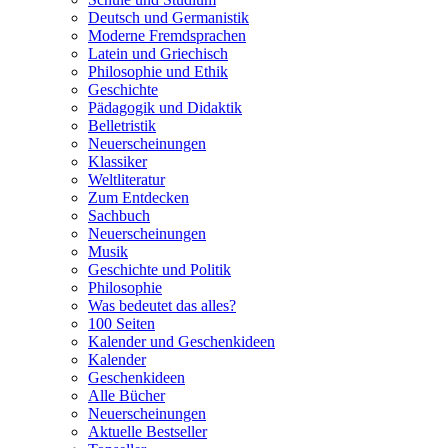
Deutsch und Germanistik
Moderne Fremdsprachen
Latein und Griechisch
Philosophie und Ethik
Geschichte
Pädagogik und Didaktik
Belletristik
Neuerscheinungen
Klassiker
Weltliteratur
Zum Entdecken
Sachbuch
Neuerscheinungen
Musik
Geschichte und Politik
Philosophie
Was bedeutet das alles?
100 Seiten
Kalender und Geschenkideen
Kalender
Geschenkideen
Alle Bücher
Neuerscheinungen
Aktuelle Bestseller