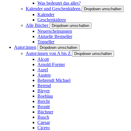
Was bedeutet das alles?
Kalender und Geschenkideen
Dropdown umschalten
Kalender
Geschenkideen
Alle Bücher
Dropdown umschalten
Neuerscheinungen
Aktuelle Bestseller
Topseller
Autor:innen
Dropdown umschalten
Autor:innen von A bis Z
Dropdown umschalten
Alcott
Arnold-Forster
Aurel
Austen
Behrendt Michael
Berend
Bleyer
Boehlau
Brecht
Brontë
Büchner
Busch
Caesar
Cicero