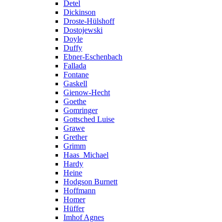
Detel
Dickinson
Droste-Hülshoff
Dostojewski
Doyle
Duffy
Ebner-Eschenbach
Fallada
Fontane
Gaskell
Gienow-Hecht
Goethe
Gomringer
Gottsched Luise
Grawe
Grether
Grimm
Haas_Michael
Hardy
Heine
Hodgson Burnett
Hoffmann
Homer
Hüffer
Imhof Agnes