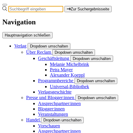
Zur Suchergebnisseite
Navigation
Hauptnavigation schließen
Verlag
Dropdown umschalten
Über Reclam
Dropdown umschalten
Geschäftsleitung
Dropdown umschalten
Melanie Michelbrink
Petra Mayer
Alexander Koeppl
Programmbereiche
Dropdown umschalten
Universal-Bibliothek
Verlagsgeschichte
Presse und Blogger:innen
Dropdown umschalten
Ansprechpartner:innen
Blogger:innen
Veranstaltungen
Handel
Dropdown umschalten
Vorschauen
Ansprechpartner:innen