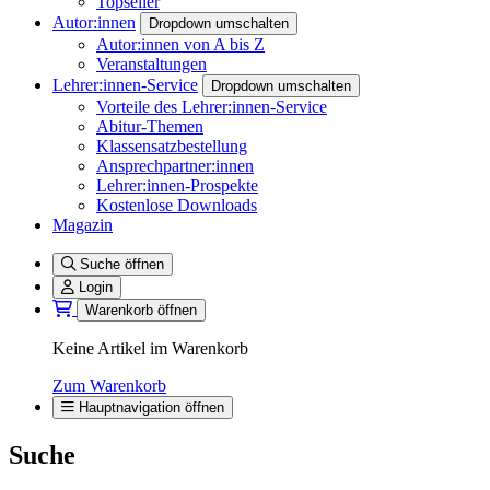
Topseller
Autor:innen
Dropdown umschalten
Autor:innen von A bis Z
Veranstaltungen
Lehrer:innen-Service
Dropdown umschalten
Vorteile des Lehrer:innen-Service
Abitur-Themen
Klassensatzbestellung
Ansprechpartner:innen
Lehrer:innen-Prospekte
Kostenlose Downloads
Magazin
Suche öffnen
Login
Warenkorb öffnen
Keine Artikel im Warenkorb
Zum Warenkorb
Hauptnavigation öffnen
Suche