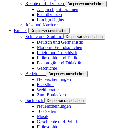
Rechte und Lizenzen
Dropdown umschalten
Ansprechpartner:innen
Kleinlizenzen
Foreign Rights
Jobs und Karriere
Bücher
Dropdown umschalten
Schule und Studium
Dropdown umschalten
Deutsch und Germanistik
Moderne Fremdsprachen
Latein und Griechisch
Philosophie und Ethik
Pädagogik und Didaktik
Geschichte
Belletristik
Dropdown umschalten
Neuerscheinungen
Klassiker
Weltliteratur
Zum Entdecken
Sachbuch
Dropdown umschalten
Neuerscheinungen
100 Seiten
Musik
Geschichte und Politik
Philosophie