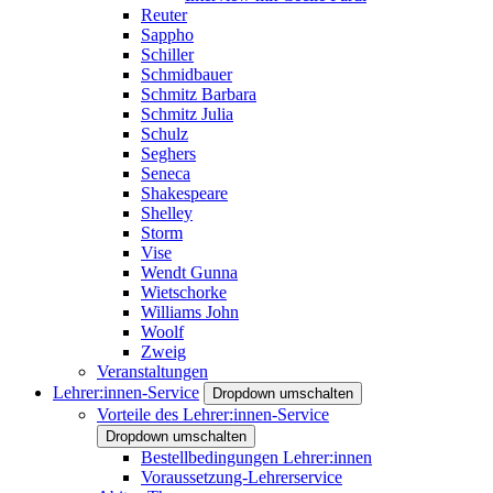
Reuter
Sappho
Schiller
Schmidbauer
Schmitz Barbara
Schmitz Julia
Schulz
Seghers
Seneca
Shakespeare
Shelley
Storm
Vise
Wendt Gunna
Wietschorke
Williams John
Woolf
Zweig
Veranstaltungen
Lehrer:innen-Service
Dropdown umschalten
Vorteile des Lehrer:innen-Service
Dropdown umschalten
Bestellbedingungen Lehrer:innen
Voraussetzung-Lehrerservice