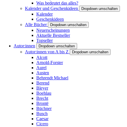
Was bedeutet das alles?
Kalender und Geschenkideen
Dropdown umschalten
Kalender
Geschenkideen
Alle Bücher
Dropdown umschalten
Neuerscheinungen
Aktuelle Bestseller
Topseller
Autor:innen
Dropdown umschalten
Autor:innen von A bis Z
Dropdown umschalten
Alcott
Arnold-Forster
Aurel
Austen
Behrendt Michael
Berend
Bleyer
Boehlau
Brecht
Brontë
Büchner
Busch
Caesar
Cicero