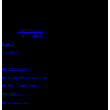
Siemensstr. 32
71254 Ditzingen
Deutschland
Telefon:
+49 7156 163-0
E-Mail:
info@reclam.de
Kontakt
Newsletter
Service
für Lehrer:innen
für Presse und Blogger:innen
für Rechte und Lizenzen
für den Handel
für Dozent:innen