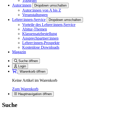
Topseller
Autor:innen
Dropdown umschalten
Autor:innen von A bis Z
Veranstaltungen
Lehrer:innen-Service
Dropdown umschalten
Vorteile des Lehrer:innen-Service
Abitur-Themen
Klassensatzbestellung
Ansprechpartner:innen
Lehrer:innen-Prospekte
Kostenlose Downloads
Magazin
Suche öffnen
Login
Warenkorb öffnen
Keine Artikel im Warenkorb
Zum Warenkorb
Hauptnavigation öffnen
Suche