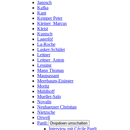
Janosch
Kafka
Kant
Kemper Peter
Kleiner_Marcus
Kleist
Kunisch
Lagerlöf
La-Roche
Lasker-Schüler
Leitner
Leitner_Anton
Lessing
Mann Thomas
Maupassant
Meerbaum-Eisinger
Moritz
Mühlhoff
Mueller-Salo
Novalis
Neuhaeuser Christian
Nietzsche
Orwell
Pardi
Dropdown umschalten
Interview mit Cécile Pardi