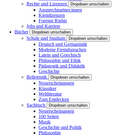
Rechte und Lizenzen
Dropdown umschalten
Ansprechpartner:innen
Kleinlizenzen
Foreign Rights
Jobs und Karriere
Bücher
Dropdown umschalten
Schule und Studium
Dropdown umschalten
Deutsch und Germanistik
Moderne Fremdsprachen
Latein und Griechisch
Philosophie und Ethik
Pädagogik und Didaktik
Geschichte
Belletristik
Dropdown umschalten
Neuerscheinungen
Klassiker
Weltliteratur
Zum Entdecken
Sachbuch
Dropdown umschalten
Neuerscheinungen
100 Seiten
Musik
Geschichte und Politik
Philosophie