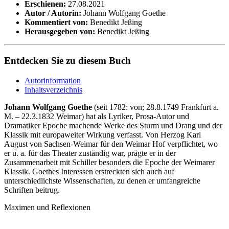
Erschienen:
27.08.2021
Autor / Autorin:
Johann Wolfgang Goethe
Kommentiert von:
Benedikt Jeßing
Herausgegeben von:
Benedikt Jeßing
Entdecken Sie zu diesem Buch
Autorinformation
Inhaltsverzeichnis
Johann Wolfgang Goethe
(seit 1782: von; 28.8.1749 Frankfurt a.
M. – 22.3.1832 Weimar) hat als Lyriker, Prosa-Autor und
Dramatiker Epoche machende Werke des Sturm und Drang und der
Klassik mit europaweiter Wirkung verfasst. Von Herzog Karl
August von Sachsen-Weimar für den Weimar Hof verpflichtet, wo
er u. a. für das Theater zuständig war, prägte er in der
Zusammenarbeit mit Schiller besonders die Epoche der Weimarer
Klassik. Goethes Interessen erstreckten sich auch auf
unterschiedlichste Wissenschaften, zu denen er umfangreiche
Schriften beitrug.
Maximen und Reflexionen