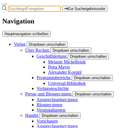
Zur Suchergebnisseite
Navigation
Hauptnavigation schließen
Verlag
Dropdown umschalten
Über Reclam
Dropdown umschalten
Geschäftsleitung
Dropdown umschalten
Melanie Michelbrink
Petra Mayer
Alexander Koeppl
Programmbereiche
Dropdown umschalten
Universal-Bibliothek
Verlagsgeschichte
Presse und Blogger:innen
Dropdown umschalten
Ansprechpartner:innen
Blogger:innen
Veranstaltungen
Handel
Dropdown umschalten
Vorschauen
Ansprechpartner:innen