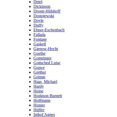
Detel
Dickinson
Droste-Hülshoff
Dostojewski
Doyle
Duffy
Ebner-Eschenbach
Fallada
Fontane
Gaskell
Gienow-Hecht
Goethe
Gomringer
Gottsched Luise
Grawe
Grether
Grimm
Haas_Michael
Hardy
Heine
Hodgson Burnett
Hoffmann
Homer
Hüffer
Imhof Agnes