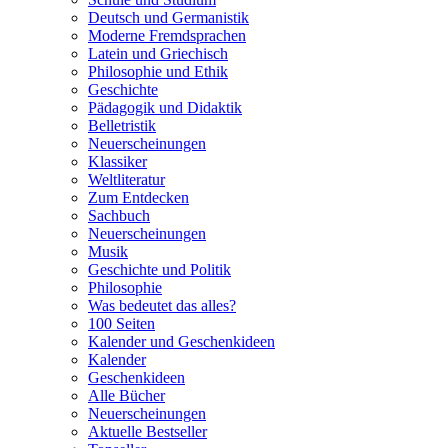
Deutsch und Germanistik
Moderne Fremdsprachen
Latein und Griechisch
Philosophie und Ethik
Geschichte
Pädagogik und Didaktik
Belletristik
Neuerscheinungen
Klassiker
Weltliteratur
Zum Entdecken
Sachbuch
Neuerscheinungen
Musik
Geschichte und Politik
Philosophie
Was bedeutet das alles?
100 Seiten
Kalender und Geschenkideen
Kalender
Geschenkideen
Alle Bücher
Neuerscheinungen
Aktuelle Bestseller