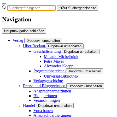
Zur Suchergebnisseite
Navigation
Hauptnavigation schließen
Verlag
Dropdown umschalten
Über Reclam
Dropdown umschalten
Geschäftsleitung
Dropdown umschalten
Melanie Michelbrink
Petra Mayer
Alexander Koeppl
Programmbereiche
Dropdown umschalten
Universal-Bibliothek
Verlagsgeschichte
Presse und Blogger:innen
Dropdown umschalten
Ansprechpartner:innen
Blogger:innen
Veranstaltungen
Handel
Dropdown umschalten
Vorschauen
Ansprechpartner:innen