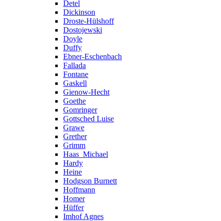
Detel
Dickinson
Droste-Hülshoff
Dostojewski
Doyle
Duffy
Ebner-Eschenbach
Fallada
Fontane
Gaskell
Gienow-Hecht
Goethe
Gomringer
Gottsched Luise
Grawe
Grether
Grimm
Haas_Michael
Hardy
Heine
Hodgson Burnett
Hoffmann
Homer
Hüffer
Imhof Agnes