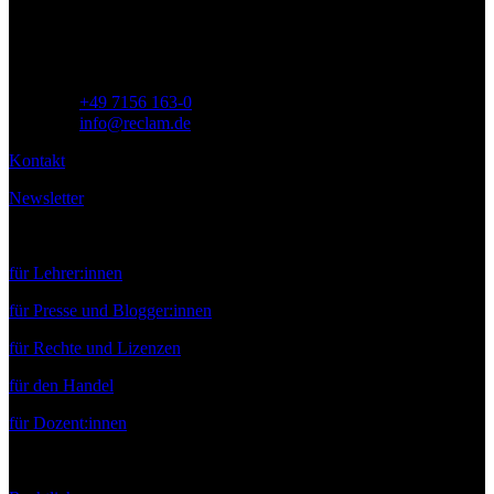
Deutschland
Telefon:
+49 7156 163-0
E-Mail:
info@reclam.de
Kontakt
Newsletter
Service
für Lehrer:innen
für Presse und Blogger:innen
für Rechte und Lizenzen
für den Handel
für Dozent:innen