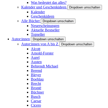
Was bedeutet das alles?
Kalender und Geschenkideen
Dropdown umschalten
Kalender
Geschenkideen
Alle Bücher
Dropdown umschalten
Neuerscheinungen
Aktuelle Bestseller
Topseller
Autor:innen
Dropdown umschalten
Autor:innen von A bis Z
Dropdown umschalten
Alcott
Arnold-Forster
Aurel
Austen
Behrendt Michael
Berend
Bleyer
Boehlau
Brecht
Brontë
Büchner
Busch
Caesar
Cicero