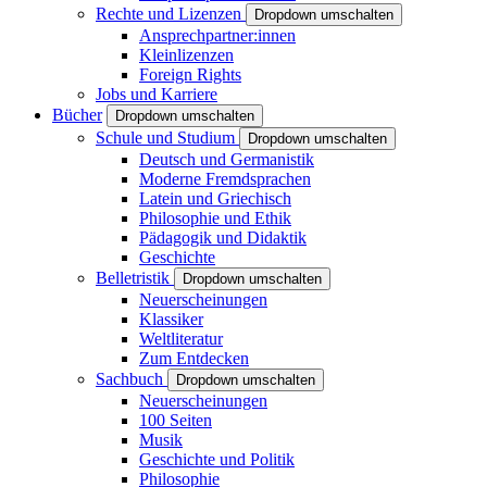
Rechte und Lizenzen
Dropdown umschalten
Ansprechpartner:innen
Kleinlizenzen
Foreign Rights
Jobs und Karriere
Bücher
Dropdown umschalten
Schule und Studium
Dropdown umschalten
Deutsch und Germanistik
Moderne Fremdsprachen
Latein und Griechisch
Philosophie und Ethik
Pädagogik und Didaktik
Geschichte
Belletristik
Dropdown umschalten
Neuerscheinungen
Klassiker
Weltliteratur
Zum Entdecken
Sachbuch
Dropdown umschalten
Neuerscheinungen
100 Seiten
Musik
Geschichte und Politik
Philosophie