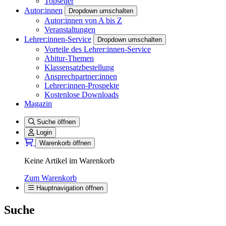
Topseller
Autor:innen
Dropdown umschalten
Autor:innen von A bis Z
Veranstaltungen
Lehrer:innen-Service
Dropdown umschalten
Vorteile des Lehrer:innen-Service
Abitur-Themen
Klassensatzbestellung
Ansprechpartner:innen
Lehrer:innen-Prospekte
Kostenlose Downloads
Magazin
Suche öffnen
Login
Warenkorb öffnen
Keine Artikel im Warenkorb
Zum Warenkorb
Hauptnavigation öffnen
Suche