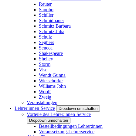
Reuter
Sappho
Schiller
Schmidbauer
Schmitz Barbara
Schmitz Julia
Schulz
Seghers
Seneca
Shakespeare
Shelley
Storm
Vise
Wendt Gunna
Wietschorke
Williams John
Woolf
Zweig
Veranstaltungen
Lehrer:innen-Service
Dropdown umschalten
Vorteile des Lehrer:innen-Service
Dropdown umschalten
Bestellbedingungen Lehrer:innen
Voraussetzung-Lehrerservice