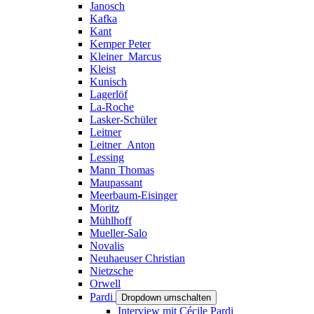
Janosch
Kafka
Kant
Kemper Peter
Kleiner_Marcus
Kleist
Kunisch
Lagerlöf
La-Roche
Lasker-Schüler
Leitner
Leitner_Anton
Lessing
Mann Thomas
Maupassant
Meerbaum-Eisinger
Moritz
Mühlhoff
Mueller-Salo
Novalis
Neuhaeuser Christian
Nietzsche
Orwell
Pardi
Dropdown umschalten
Interview mit Cécile Pardi