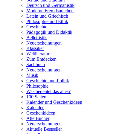
Deutsch und Germanistik
Moderne Fremdsprachen
Latein und Griechisch
Philosophie und Ethik
Geschichte
Pädagogik und Didaktik
Belletristik
Neuerscheinungen
Klassiker
Weltliteratur
Zum Entdecken
Sachbuch
Neuerscheinungen
Musik
Geschichte und Politik
Philosophie
Was bedeutet das alles?
100 Seiten
Kalender und Geschenkideen
Kalender
Geschenkideen
Alle Bücher
Neuerscheinungen
Aktuelle Bestseller