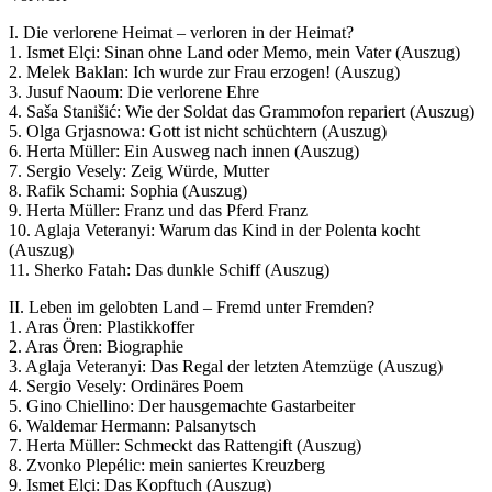
I. Die verlorene Heimat – verloren in der Heimat?
1. Ismet Elçi: Sinan ohne Land oder Memo, mein Vater (Auszug)
2. Melek Baklan: Ich wurde zur Frau erzogen! (Auszug)
3. Jusuf Naoum: Die verlorene Ehre
4. Saša Stanišić: Wie der Soldat das Grammofon repariert (Auszug)
5. Olga Grjasnowa: Gott ist nicht schüchtern (Auszug)
6. Herta Müller: Ein Ausweg nach innen (Auszug)
7. Sergio Vesely: Zeig Würde, Mutter
8. Rafik Schami: Sophia (Auszug)
9. Herta Müller: Franz und das Pferd Franz
10. Aglaja Veteranyi: Warum das Kind in der Polenta kocht
(Auszug)
11. Sherko Fatah: Das dunkle Schiff (Auszug)
II. Leben im gelobten Land – Fremd unter Fremden?
1. Aras Ören: Plastikkoffer
2. Aras Ören: Biographie
3. Aglaja Veteranyi: Das Regal der letzten Atemzüge (Auszug)
4. Sergio Vesely: Ordinäres Poem
5. Gino Chiellino: Der hausgemachte Gastarbeiter
6. Waldemar Hermann: Palsanytsch
7. Herta Müller: Schmeckt das Rattengift (Auszug)
8. Zvonko Plepélic: mein saniertes Kreuzberg
9. Ismet Elçi: Das Kopftuch (Auszug)