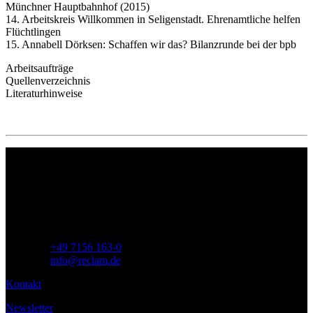
Münchner Hauptbahnhof (2015)
14. Arbeitskreis Willkommen in Seligenstadt. Ehrenamtliche helfen
Flüchtlingen
15. Annabell Dörksen: Schaffen wir das? Bilanzrunde bei der bpb
Arbeitsaufträge
Quellenverzeichnis
Literaturhinweise
Philipp Reclam jun. Verlag GmbH
Siemensstr. 32
71254 Ditzingen
Deutschland
Telefon:
+49 7156 163-0
E-Mail:
info@reclam.de
Kontakt
Newsletter