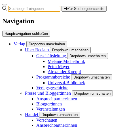
Zur Suchergebnisseite
Navigation
Hauptnavigation schließen
Verlag
Dropdown umschalten
Über Reclam
Dropdown umschalten
Geschäftsleitung
Dropdown umschalten
Melanie Michelbrink
Petra Mayer
Alexander Koeppl
Programmbereiche
Dropdown umschalten
Universal-Bibliothek
Verlagsgeschichte
Presse und Blogger:innen
Dropdown umschalten
Ansprechpartner:innen
Blogger:innen
Veranstaltungen
Handel
Dropdown umschalten
Vorschauen
Ansprechpartner:innen