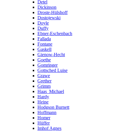
Detel
Dickinson
Droste-Hülshoff
Dostojewski
Doyle
Duffy
Ebner-Eschenbach
Fallada
Fontane
Gaskell
Gienow-Hecht
Goethe
Gomringer
Gottsched Luise
Grawe
Grether
Grimm
Haas_Michael
Hardy
Heine
Hodgson Burnett
Hoffmann
Homer
Hüffer
Imhof Agnes