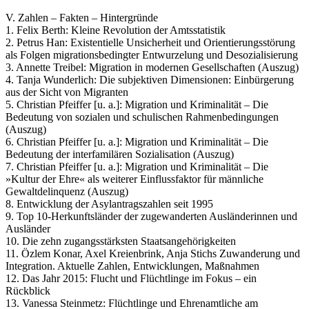
V. Zahlen – Fakten – Hintergründe
1. Felix Berth: Kleine Revolution der Amtsstatistik
2. Petrus Han: Existentielle Unsicherheit und Orientierungsstörung
als Folgen migrationsbedingter Entwurzelung und Desozialisierung
3. Annette Treibel: Migration in modernen Gesellschaften (Auszug)
4. Tanja Wunderlich: Die subjektiven Dimensionen: Einbürgerung
aus der Sicht von Migranten
5. Christian Pfeiffer [u. a.]: Migration und Kriminalität – Die
Bedeutung von sozialen und schulischen Rahmenbedingungen
(Auszug)
6. Christian Pfeiffer [u. a.]: Migration und Kriminalität – Die
Bedeutung der interfamilären Sozialisation (Auszug)
7. Christian Pfeiffer [u. a.]: Migration und Kriminalität – Die
»Kultur der Ehre« als weiterer Einflussfaktor für männliche
Gewaltdelinquenz (Auszug)
8. Entwicklung der Asylantragszahlen seit 1995
9. Top 10-Herkunftsländer der zugewanderten Ausländerinnen und
Ausländer
10. Die zehn zugangsstärksten Staatsangehörigkeiten
11. Özlem Konar, Axel Kreienbrink, Anja Stichs Zuwanderung und
Integration. Aktuelle Zahlen, Entwicklungen, Maßnahmen
12. Das Jahr 2015: Flucht und Flüchtlinge im Fokus – ein
Rückblick
13. Vanessa Steinmetz: Flüchtlinge und Ehrenamtliche am