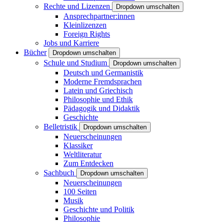
Rechte und Lizenzen
Dropdown umschalten
Ansprechpartner:innen
Kleinlizenzen
Foreign Rights
Jobs und Karriere
Bücher
Dropdown umschalten
Schule und Studium
Dropdown umschalten
Deutsch und Germanistik
Moderne Fremdsprachen
Latein und Griechisch
Philosophie und Ethik
Pädagogik und Didaktik
Geschichte
Belletristik
Dropdown umschalten
Neuerscheinungen
Klassiker
Weltliteratur
Zum Entdecken
Sachbuch
Dropdown umschalten
Neuerscheinungen
100 Seiten
Musik
Geschichte und Politik
Philosophie