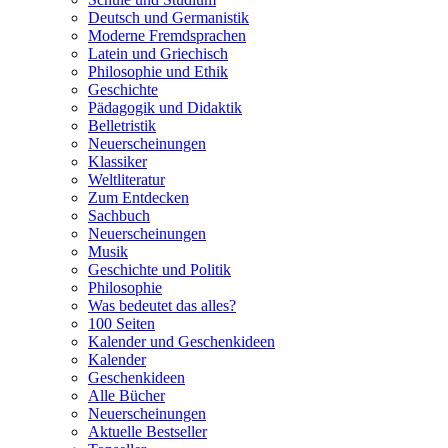
Deutsch und Germanistik
Moderne Fremdsprachen
Latein und Griechisch
Philosophie und Ethik
Geschichte
Pädagogik und Didaktik
Belletristik
Neuerscheinungen
Klassiker
Weltliteratur
Zum Entdecken
Sachbuch
Neuerscheinungen
Musik
Geschichte und Politik
Philosophie
Was bedeutet das alles?
100 Seiten
Kalender und Geschenkideen
Kalender
Geschenkideen
Alle Bücher
Neuerscheinungen
Aktuelle Bestseller