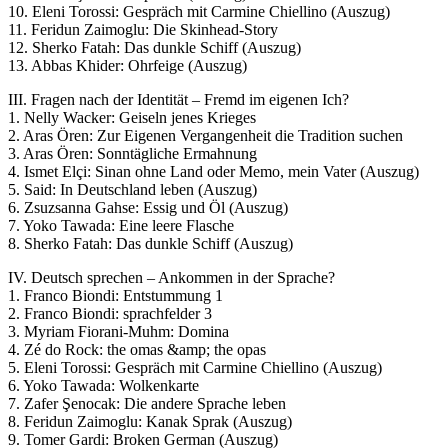
10. Eleni Torossi: Gespräch mit Carmine Chiellino (Auszug)
11. Feridun Zaimoglu: Die Skinhead-Story
12. Sherko Fatah: Das dunkle Schiff (Auszug)
13. Abbas Khider: Ohrfeige (Auszug)
III. Fragen nach der Identität – Fremd im eigenen Ich?
1. Nelly Wacker: Geiseln jenes Krieges
2. Aras Ören: Zur Eigenen Vergangenheit die Tradition suchen
3. Aras Ören: Sonntägliche Ermahnung
4. Ismet Elçi: Sinan ohne Land oder Memo, mein Vater (Auszug)
5. Said: In Deutschland leben (Auszug)
6. Zsuzsanna Gahse: Essig und Öl (Auszug)
7. Yoko Tawada: Eine leere Flasche
8. Sherko Fatah: Das dunkle Schiff (Auszug)
IV. Deutsch sprechen – Ankommen in der Sprache?
1. Franco Biondi: Entstummung 1
2. Franco Biondi: sprachfelder 3
3. Myriam Fiorani-Muhm: Domina
4. Zé do Rock: the omas &amp; the opas
5. Eleni Torossi: Gespräch mit Carmine Chiellino (Auszug)
6. Yoko Tawada: Wolkenkarte
7. Zafer Şenocak: Die andere Sprache leben
8. Feridun Zaimoglu: Kanak Sprak (Auszug)
9. Tomer Gardi: Broken German (Auszug)