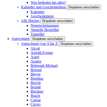
Was bedeutet das alles?
Kalender und Geschenkideen
Dropdown umschalten
Kalender
Geschenkideen
Alle Bücher
Dropdown umschalten
Neuerscheinungen
Aktuelle Bestseller
Topseller
Autor:innen
Dropdown umschalten
Autor:innen von A bis Z
Dropdown umschalten
Alcott
Arnold-Forster
Aurel
Austen
Behrendt Michael
Berend
Bleyer
Boehlau
Brecht
Brontë
Büchner
Busch
Caesar
Cicero