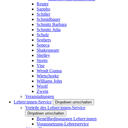
Reuter
Sappho
Schiller
Schmidbauer
Schmitz Barbara
Schmitz Julia
Schulz
Seghers
Seneca
Shakespeare
Shelley
Storm
Vise
Wendt Gunna
Wietschorke
Williams John
Woolf
Zweig
Veranstaltungen
Lehrer:innen-Service
Dropdown umschalten
Vorteile des Lehrer:innen-Service
Dropdown umschalten
Bestellbedingungen Lehrer:innen
Voraussetzung-Lehrerservice