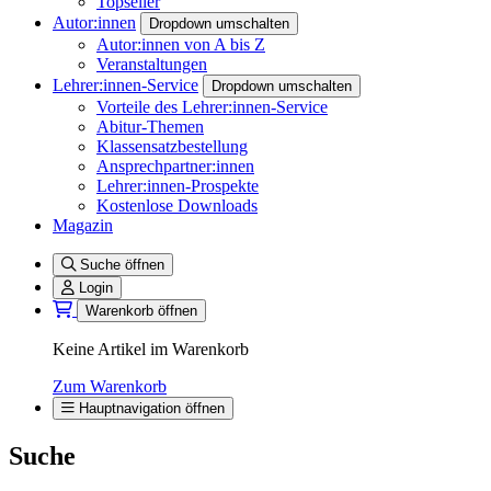
Topseller
Autor:innen
Dropdown umschalten
Autor:innen von A bis Z
Veranstaltungen
Lehrer:innen-Service
Dropdown umschalten
Vorteile des Lehrer:innen-Service
Abitur-Themen
Klassensatzbestellung
Ansprechpartner:innen
Lehrer:innen-Prospekte
Kostenlose Downloads
Magazin
Suche öffnen
Login
Warenkorb öffnen
Keine Artikel im Warenkorb
Zum Warenkorb
Hauptnavigation öffnen
Suche