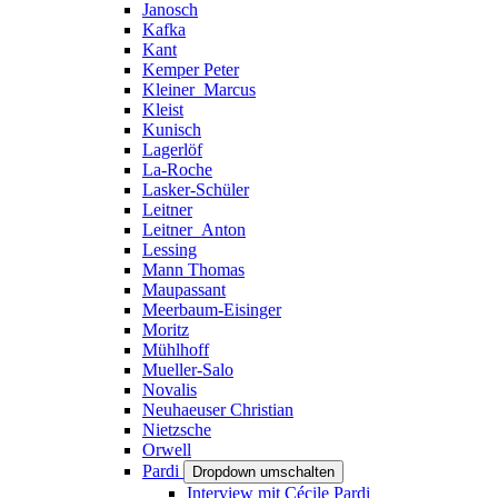
Janosch
Kafka
Kant
Kemper Peter
Kleiner_Marcus
Kleist
Kunisch
Lagerlöf
La-Roche
Lasker-Schüler
Leitner
Leitner_Anton
Lessing
Mann Thomas
Maupassant
Meerbaum-Eisinger
Moritz
Mühlhoff
Mueller-Salo
Novalis
Neuhaeuser Christian
Nietzsche
Orwell
Pardi
Dropdown umschalten
Interview mit Cécile Pardi