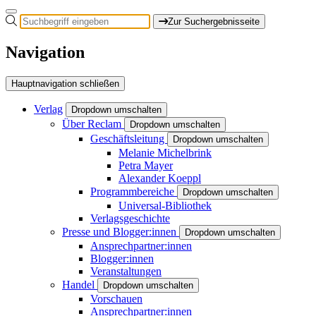
Zur Suchergebnisseite
Navigation
Hauptnavigation schließen
Verlag
Dropdown umschalten
Über Reclam
Dropdown umschalten
Geschäftsleitung
Dropdown umschalten
Melanie Michelbrink
Petra Mayer
Alexander Koeppl
Programmbereiche
Dropdown umschalten
Universal-Bibliothek
Verlagsgeschichte
Presse und Blogger:innen
Dropdown umschalten
Ansprechpartner:innen
Blogger:innen
Veranstaltungen
Handel
Dropdown umschalten
Vorschauen
Ansprechpartner:innen