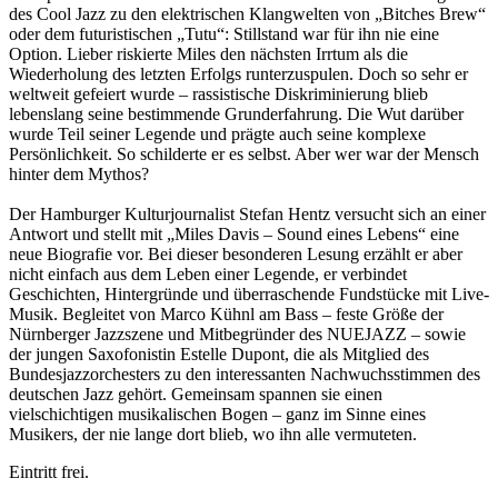
des Cool Jazz zu den elektrischen Klangwelten von „Bitches Brew“
oder dem futuristischen „Tutu“: Stillstand war für ihn nie eine
Option. Lieber riskierte Miles den nächsten Irrtum als die
Wiederholung des letzten Erfolgs runterzuspulen. Doch so sehr er
weltweit gefeiert wurde – rassistische Diskriminierung blieb
lebenslang seine bestimmende Grunderfahrung. Die Wut darüber
wurde Teil seiner Legende und prägte auch seine komplexe
Persönlichkeit. So schilderte er es selbst. Aber wer war der Mensch
hinter dem Mythos?
Der Hamburger Kulturjournalist Stefan Hentz versucht sich an einer
Antwort und stellt mit „Miles Davis – Sound eines Lebens“ eine
neue Biografie vor. Bei dieser besonderen Lesung erzählt er aber
nicht einfach aus dem Leben einer Legende, er verbindet
Geschichten, Hintergründe und überraschende Fundstücke mit Live-
Musik. Begleitet von Marco Kühnl am Bass – feste Größe der
Nürnberger Jazzszene und Mitbegründer des NUEJAZZ – sowie
der jungen Saxofonistin Estelle Dupont, die als Mitglied des
Bundesjazzorchesters zu den interessanten Nachwuchsstimmen des
deutschen Jazz gehört. Gemeinsam spannen sie einen
vielschichtigen musikalischen Bogen – ganz im Sinne eines
Musikers, der nie lange dort blieb, wo ihn alle vermuteten.
Eintritt frei.