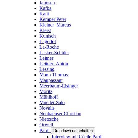
Janosch
Kafka
Kant
Kemper Peter
Kleiner_Marcus
Kleist
Kunisch
Lagerlöf
La-Roche
Lasker-Schüler
Leitner
Leitner_Anton
Lessing
Mann Thomas
Maupassant
Meerbaum-Eisinger
Moritz
Mühlhoff
Mueller-Salo
Novalis
Neuhaeuser Christian
Nietzsche
Orwell
Pardi
Dropdown umschalten
Interview mit Cécile Pardi