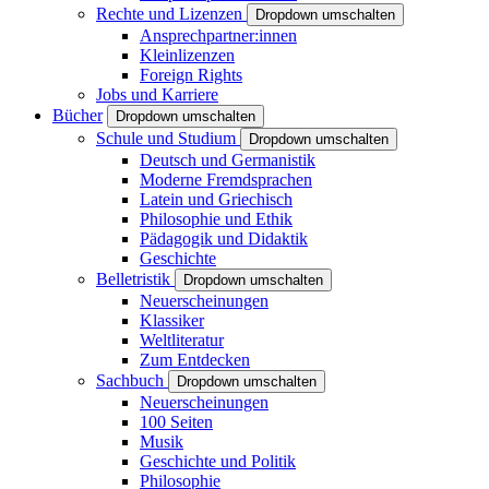
Rechte und Lizenzen
Dropdown umschalten
Ansprechpartner:innen
Kleinlizenzen
Foreign Rights
Jobs und Karriere
Bücher
Dropdown umschalten
Schule und Studium
Dropdown umschalten
Deutsch und Germanistik
Moderne Fremdsprachen
Latein und Griechisch
Philosophie und Ethik
Pädagogik und Didaktik
Geschichte
Belletristik
Dropdown umschalten
Neuerscheinungen
Klassiker
Weltliteratur
Zum Entdecken
Sachbuch
Dropdown umschalten
Neuerscheinungen
100 Seiten
Musik
Geschichte und Politik
Philosophie