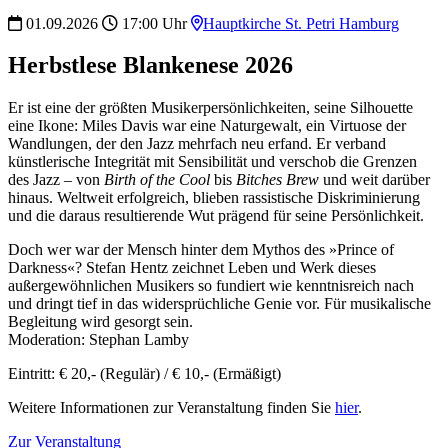
01.09.2026
17:00 Uhr
Hauptkirche St. Petri Hamburg
Herbstlese Blankenese 2026
Er ist eine der größten Musikerpersönlichkeiten, seine Silhouette
eine Ikone: Miles Davis war eine Naturgewalt, ein Virtuose der
Wandlungen, der den Jazz mehrfach neu erfand. Er verband
künstlerische Integrität mit Sensibilität und verschob die Grenzen
des Jazz – von
Birth of the Cool
bis
Bitches Brew
und weit darüber
hinaus. Weltweit erfolgreich, blieben rassistische Diskriminierung
und die daraus resultierende Wut prägend für seine Persönlichkeit.
Doch wer war der Mensch hinter dem Mythos des »Prince of
Darkness«? Stefan Hentz zeichnet Leben und Werk dieses
außergewöhnlichen Musikers so fundiert wie kenntnisreich nach
und dringt tief in das widersprüchliche Genie vor. Für musikalische
Begleitung wird gesorgt sein.
Moderation: Stephan Lamby
Eintritt: € 20,- (Regulär) / € 10,- (Ermäßigt)
Weitere Informationen zur Veranstaltung finden Sie
hier
.
Zur Veranstaltung