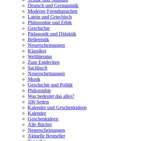
Deutsch und Germanistik
Moderne Fremdsprachen
Latein und Griechisch
Philosophie und Ethik
Geschichte
Pädagogik und Didaktik
Belletristik
Neuerscheinungen
Klassiker
Weltliteratur
Zum Entdecken
Sachbuch
Neuerscheinungen
Musik
Geschichte und Politik
Philosophie
Was bedeutet das alles?
100 Seiten
Kalender und Geschenkideen
Kalender
Geschenkideen
Alle Bücher
Neuerscheinungen
Aktuelle Bestseller