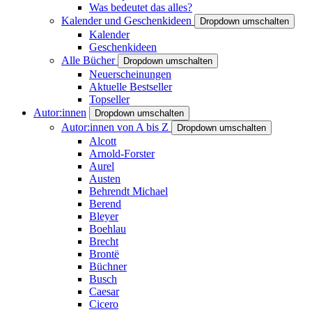
Was bedeutet das alles?
Kalender und Geschenkideen
Dropdown umschalten
Kalender
Geschenkideen
Alle Bücher
Dropdown umschalten
Neuerscheinungen
Aktuelle Bestseller
Topseller
Autor:innen
Dropdown umschalten
Autor:innen von A bis Z
Dropdown umschalten
Alcott
Arnold-Forster
Aurel
Austen
Behrendt Michael
Berend
Bleyer
Boehlau
Brecht
Brontë
Büchner
Busch
Caesar
Cicero