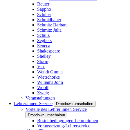
Reuter
Sappho
Schiller
Schmidbauer
Schmitz Barbara
Schmitz Julia
Schulz
Seghers
Seneca
Shakespeare
Shelley
Storm
Vise
Wendt Gunna
Wietschorke
Williams John
Woolf
Zweig
Veranstaltungen
Lehrer:innen-Service
Dropdown umschalten
Vorteile des Lehrer:innen-Service
Dropdown umschalten
Bestellbedingungen Lehrer:innen
Voraussetzung-Lehrerservice