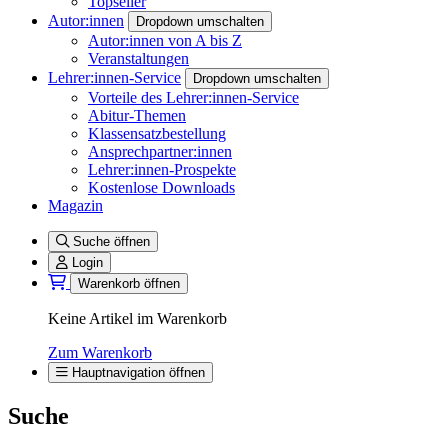
Topseller
Autor:innen
Dropdown umschalten
Autor:innen von A bis Z
Veranstaltungen
Lehrer:innen-Service
Dropdown umschalten
Vorteile des Lehrer:innen-Service
Abitur-Themen
Klassensatzbestellung
Ansprechpartner:innen
Lehrer:innen-Prospekte
Kostenlose Downloads
Magazin
Suche öffnen
Login
Warenkorb öffnen
Keine Artikel im Warenkorb
Zum Warenkorb
Hauptnavigation öffnen
Suche