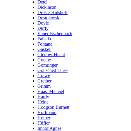
Detel
Dickinson
Droste-Hülshoff
Dostojewski
Doyle
Duffy
Ebner-Eschenbach
Fallada
Fontane
Gaskell
Gienow-Hecht
Goethe
Gomringer
Gottsched Luise
Grawe
Grether
Grimm
Haas_Michael
Hardy
Heine
Hodgson Burnett
Hoffmann
Homer
Hüffer
Imhof Agnes