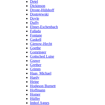
Detel
Dickinson
Droste-Hülshoff
Dostojewski
Doyle
Duffy
Ebner-Eschenbach
Fallada
Fontane
Gaskell
Gienow-Hecht
Goethe
Gomringer
Gottsched Luise
Grawe
Grether
Grimm
Haas_Michael
Hardy
Heine
Hodgson Burnett
Hoffmann
Homer
Hüffer
Imhof Agnes