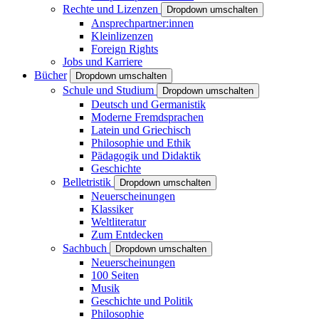
Rechte und Lizenzen
Dropdown umschalten
Ansprechpartner:innen
Kleinlizenzen
Foreign Rights
Jobs und Karriere
Bücher
Dropdown umschalten
Schule und Studium
Dropdown umschalten
Deutsch und Germanistik
Moderne Fremdsprachen
Latein und Griechisch
Philosophie und Ethik
Pädagogik und Didaktik
Geschichte
Belletristik
Dropdown umschalten
Neuerscheinungen
Klassiker
Weltliteratur
Zum Entdecken
Sachbuch
Dropdown umschalten
Neuerscheinungen
100 Seiten
Musik
Geschichte und Politik
Philosophie