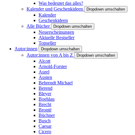
Was bedeutet das alles?
Kalender und Geschenkideen
Dropdown umschalten
Kalender
Geschenkideen
Alle Bücher
Dropdown umschalten
Neuerscheinungen
Aktuelle Bestseller
Topseller
Autor:innen
Dropdown umschalten
Autor:innen von A bis Z
Dropdown umschalten
Alcott
Arnold-Forster
Aurel
Austen
Behrendt Michael
Berend
Bleyer
Boehlau
Brecht
Brontë
Büchner
Busch
Caesar
Cicero