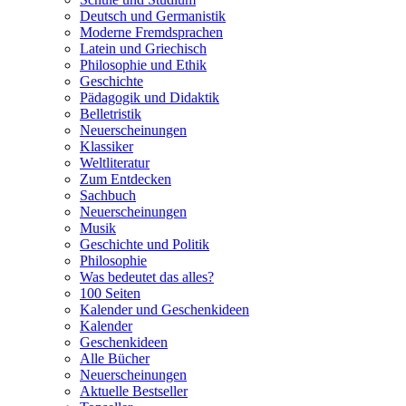
Deutsch und Germanistik
Moderne Fremdsprachen
Latein und Griechisch
Philosophie und Ethik
Geschichte
Pädagogik und Didaktik
Belletristik
Neuerscheinungen
Klassiker
Weltliteratur
Zum Entdecken
Sachbuch
Neuerscheinungen
Musik
Geschichte und Politik
Philosophie
Was bedeutet das alles?
100 Seiten
Kalender und Geschenkideen
Kalender
Geschenkideen
Alle Bücher
Neuerscheinungen
Aktuelle Bestseller