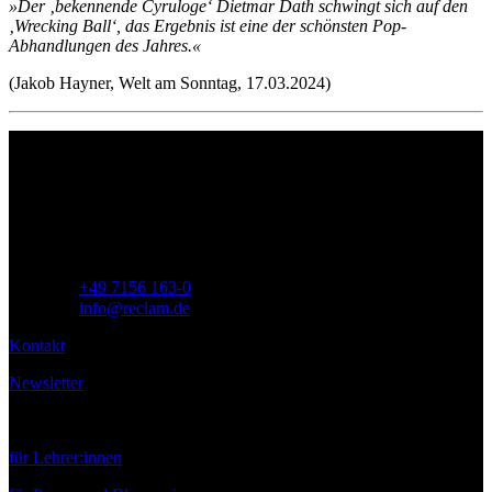
»Der ‚bekennende Cyruloge‘ Dietmar Dath schwingt sich auf den
‚Wrecking Ball‘, das Ergebnis ist eine der schönsten Pop-
Abhandlungen des Jahres.«
(Jakob Hayner, Welt am Sonntag, 17.03.2024)
Philipp Reclam jun. Verlag GmbH
Siemensstr. 32
71254 Ditzingen
Deutschland
Telefon:
+49 7156 163-0
E-Mail:
info@reclam.de
Kontakt
Newsletter
Service
für Lehrer:innen