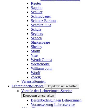
Reuter
Sappho
Schiller
Schmidbauer
Schmitz Barbara
Schmitz Julia
Schulz
Seghers
Seneca
Shakespeare
Shelley
Storm
Vise
Wendt Gunna
Wietschorke
Williams John
Woolf
Zweig
Veranstaltungen
Lehrer:innen-Service
Dropdown umschalten
Vorteile des Lehrer:innen-Service
Dropdown umschalten
Bestellbedingungen Lehrer:innen
Voraussetzung-Lehrerservice