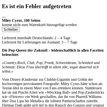
Es ist ein Fehler aufgetreten
Miley Cyrus. 100 Seiten
konnte nicht zum Warenkorb hinzugefügt werden
Schließen
Lieferzeit innerhalb Deutschlands: 2 – 4 Tage
Lieferzeit für Lieferungen ins Ausland: 3 – 7 Tage
Die Pop-Queen der Zukunft – leidenschaftlich in allen Facetten
beleuchtet
»Country-Rock, Club, Pop, Prunk, Schweinkram, Schönheit und
Schmutz: Diese Frau übertrifft in allem alle, sogar dauernd sich
selbst.«
Vom Disney-Kinderstar zur Clubhit-Gigantin und Göttin der
hochwertigen provokanten Fotografie: Miley Cyrus hätte schon als
Teenie-Idol in einem Meer von Fans ertrinken können. Stattdessen
hat sie mit Pracht-Arien wie »Wrecking Ball« und Pop-Zaubertricks
wie »Flowers« ein Werk geschaffen, das ihr von Pharrell Williams
über Dua Lipa bis Metallica die tollsten Partnerschaften zutreibt.
Dietmar Dath gräbt sich tief in den Rausch des Ganzen und vergisst