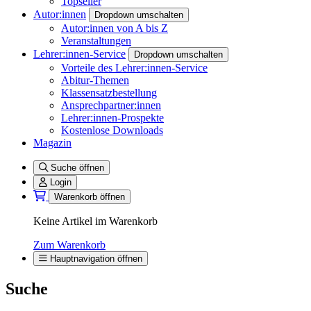
Topseller
Autor:innen
Dropdown umschalten
Autor:innen von A bis Z
Veranstaltungen
Lehrer:innen-Service
Dropdown umschalten
Vorteile des Lehrer:innen-Service
Abitur-Themen
Klassensatzbestellung
Ansprechpartner:innen
Lehrer:innen-Prospekte
Kostenlose Downloads
Magazin
Suche öffnen
Login
Warenkorb öffnen
Keine Artikel im Warenkorb
Zum Warenkorb
Hauptnavigation öffnen
Suche