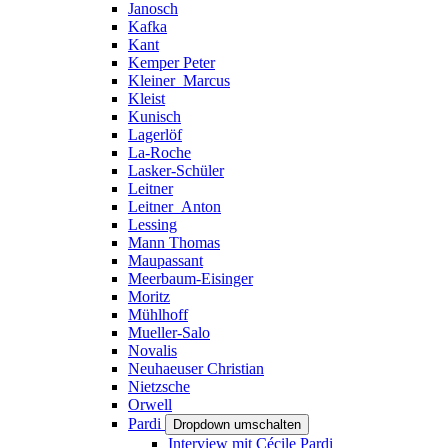
Janosch
Kafka
Kant
Kemper Peter
Kleiner_Marcus
Kleist
Kunisch
Lagerlöf
La-Roche
Lasker-Schüler
Leitner
Leitner_Anton
Lessing
Mann Thomas
Maupassant
Meerbaum-Eisinger
Moritz
Mühlhoff
Mueller-Salo
Novalis
Neuhaeuser Christian
Nietzsche
Orwell
Pardi
Dropdown umschalten
Interview mit Cécile Pardi