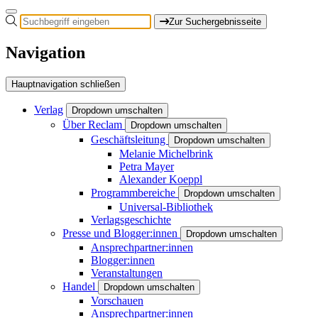
Zur Suchergebnisseite
Navigation
Hauptnavigation schließen
Verlag
Dropdown umschalten
Über Reclam
Dropdown umschalten
Geschäftsleitung
Dropdown umschalten
Melanie Michelbrink
Petra Mayer
Alexander Koeppl
Programmbereiche
Dropdown umschalten
Universal-Bibliothek
Verlagsgeschichte
Presse und Blogger:innen
Dropdown umschalten
Ansprechpartner:innen
Blogger:innen
Veranstaltungen
Handel
Dropdown umschalten
Vorschauen
Ansprechpartner:innen